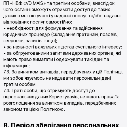
ПП «НВФ «VD MAIS» та третіми особами, внаслідок
чого останні зможуть отримати доступ до таких
даних з метою участі у наданні послуг та/або наданні
відповідних послуг самостійно;
• необхідності для формування та здійснення
юридичних процедур (складання претензій, позовів,
звернень, запитів тощо);
• за наявності важливих підстав суспільного інтересу;
• за обґрунтованими запитами державних органів, які
мають право вимагати і одержувати такі дані та
інформацію;
7.3. За винятком випадків, передбачених у цій Політиці,
ми зобов’язуємось не надавати персональні дані
третім особам.
7.4. Треті особи, що отримують доступ до
персональних даних Користувачів, не мають права їх
розголошення за винятком випадків, передбачених
законом та цією Політикою.
8. Період зберігання персональних