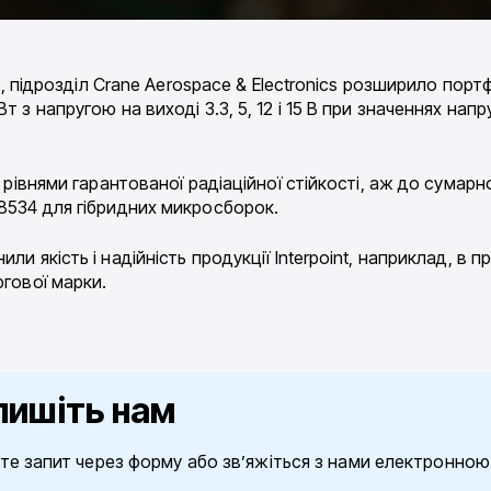
int, підрозділ Crane Aerospace & Electronics розширило пор
т з напругою на виході 3.3, 5, 12 і 15 В при значеннях нап
и рівнями гарантованої радіаційної стійкості, аж до сумар
38534 для гібридних микросборок.
и якість і надійність продукції Interpoint, наприклад, в 
ргової марки.
пишіть нам
те запит через форму або зв’яжіться з нами електронно