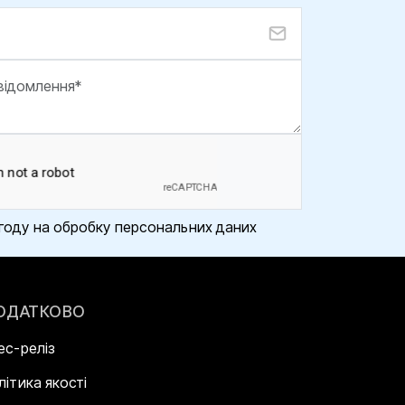
году на обробку персональних даних
ОДАТКОВО
ес-реліз
літика якості