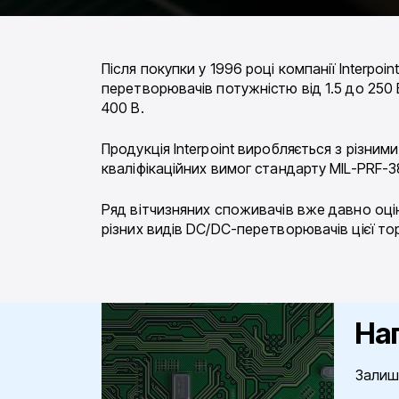
Після покупки у 1996 році компанії Interpo
перетворювачів потужністю від 1.5 до 250 В
400 В.
Продукція Interpoint виробляється з різним
кваліфікаційних вимог стандарту MIL-PRF-
Ряд вітчизняних споживачів вже давно оцінил
різних видів DC/DC-перетворювачів цієї то
На
Залиш