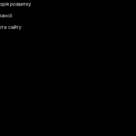
торія розвитку
кансії
рта сайту