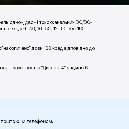
тфель одно-, дво- і трьохканальних DC/DC-
руг на вході 6…40, 16…50, 12…50 або 160…
ної накопиченої дози 100 крад відповідно до
проекті ракетоносія “Циклон-4” задіяно 6
ю поштою чи телефоном.