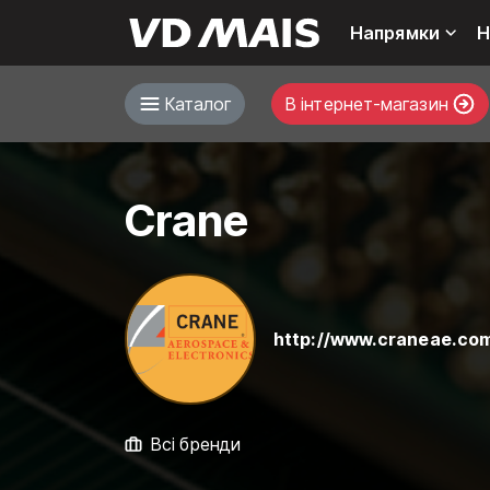
Напрямки
Н
Каталог
В інтернет-магазин
Crane
http://www.craneae.co
Всі бренди