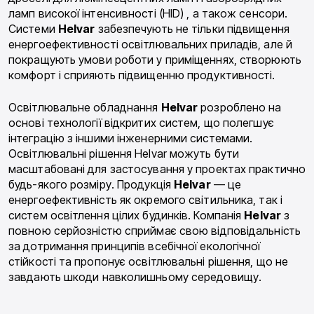
ламп високої інтенсивності (HID) , а також сенсори.
Системи
Helvar
забезпечують не тільки підвищення
енергоефективності освітлювальних приладів, але й
покращують умови роботи у приміщеннях, створюють
комфорт і сприяють підвищенню продуктивності.
Освітлювальне обладнання
Helvar
розроблено на
основі технології відкритих систем, що полегшує
інтеграцію з іншими інженерними системами.
Освітлювальні рішення Helvar можуть бути
масштабовані для застосування у проектах практично
будь-якого розміру. Продукція
Helvar
— це
енергоефективність як окремого світильника, так і
систем освітлення цілих будинків. Компанія
Helvar
з
повною серйозністю сприймає свою відповідальність
за дотримання принципів всебічної екологічної
стійкості та пропонує освітлювальні рішення, що не
завдають шкоди навколишньому середовищу.