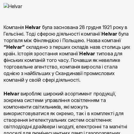
Компанія
Helvar
була заснована 28 грудня 1921 року в
Гельсінкі. Тоді сферою діяльності компанії
Helvar
була
торгівля між Фінляндією і Польщею. Назва компанії
“Helvar”
складено з перших складів назв столиць цих
країн. Історія зростання компанії
Helvar
типова для
фінських компаній того часу. Почавши як невелике
торговельне агентство, компанія виросла і стала
однією з найбільших у Скандинавії промислових
компаній у своїй сфері діяльності.
Helvar
виробляє широкий асортимент продукції,
зокрема системи управління освітленням та
компоненти світильників, які можуть
використовуватися як окремо, так і в комплекті для
створення інтелектуальних систем освітлення:
світлодіодні драйвери і модулі, електронні та магнітні
дроселі для люмінесцентних ламп і газорозрядних