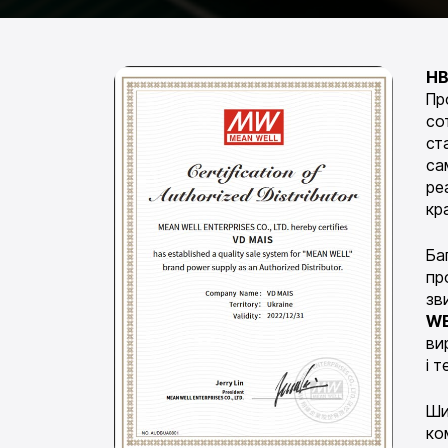
НВ
Пр
со
ст
са
ре
кра
Ба
пр
зв
W
ви
і 
Ши
ко