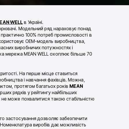
EAN WELL
в Україні.
орювачі. Модельний ряд нараховує понад
ть практично 100% потреб промисловості в
икористовує OEM-модель виробництва,
асних виробничих потужностях і
ка мережа MEAN WELL охоплює більше 70
критості. На перше місце ставиться
иробництва і навчання фахівців. Можна,
актом, протягом багатьох років
MEAN
ших рядків у рейтингу найбільших
і не може похвалитися такою стабільністю
ого застосування дозволяє забезпечити
 Номенклатура виробів дає можливість