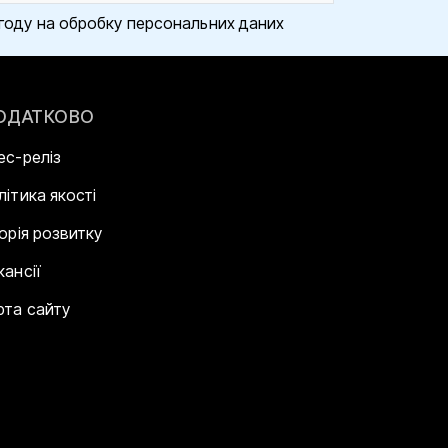
году на обробку персональних даних
ОДАТКОВО
ес-реліз
літика якості
торія розвитку
кансії
рта сайту