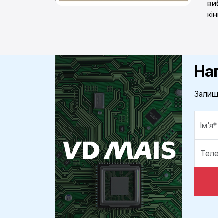
ви
кі
На
Залиш