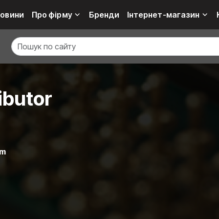
овини
Про фірму
Бренди
Інтернет-магазин
ibutor
om