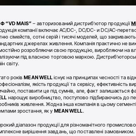
Ф “VD MAIS”
– авторизований дистриб’ютор продукції
M
одукція компанії включає AC/DC-, DC/DC- и DC/AC-перетв
тню сімейств, сотні серій і тисячі моделей, що закриваю
андартних джерелах живлення. Компанія практично не в
мостійно розробляючи свою продукцію, виробляючи на вл
алізуючи під власною торговою маркою. Дистриб’юторсь
їн світу.
гато років
MEAN WELL
існує на принципах чесності та від
офесіоналізм, якість продукції та сервісу, ефективність в
ичайно, поставити це під сумнів, але, факт залишається ф
ELL
нарощує виробництво, поступово підбираючись до пер
робників живлення. Жодна інша компанія в цьому сегмент
темпами зростання, як у
MEAN WELL
.
рокий діапазон продукції для різноманітного промислов
мплексне вирішення завдань, що поставлені замовником.