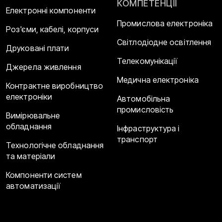
КОМПЕТЕНЦІЇ
Електронні компоненти
Промислова електроніка
Роз'єми, кабелі, корпуси
Світлодіодне освітлення
Друковані плати
Телекомунікації
Джерела живлення
Медична електроніка
Контрактне виробництво
електроніки
Автомобільна
промисловість
Вимірювальне
обладнання
Інфраструктура і
транспорт
Технологічне обладнання
та матеріали
Компоненти систем
автоматизації