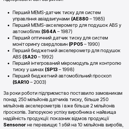
Перший MEMS-датчик тиску для систем
управління авіадвигунами
(AE880
– 1985)
Перший MEMS-акселерометр для подушок ABS у
автомобілях
(S64A
– 1987)
Перший оптичний датчик тиску для систем
моніторингу свердловин
(PP05
– 1990)
Перший бюджетний акселерометр для подушок
ABS
(SA20
– 1992)
Перший інтегрований мікромодуль для контролю
тиску у шинах
(SP13
– 1998)
Перший бюджетний автомобільний гіроскоп
(SAR10
– 2003)
За роки роботи підприємство поставило замовникам
понад 250 мільйонів датчиків тиску, більше 250
мільйонів акселерометрів і вже більше 2 мільйонів
гіроскопів. Запорукою успіху виробника є найвища
надійність продукції: показник відмов продукції
Sensonor
не перевищує 1 збій на 10 мільйонів виробів,