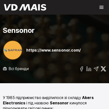
Sensonor
https://www.sensonor.com/
Всі бренди
У 1985 підприємство виділилося зі складу
Akers
Electronics
і під назвою
Sensonor
кинулося
підкорювати світові ринки: