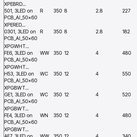
XPEBRD…
501, 3LED on
R
350
8
2.8
227
PCB_Al_50×60
XPERED…
0301, 3LED on
R
350
8
2.8
182
PCB_Al_50×60
XPGWHT…
FE6, 3LED on
WW
350
12
4
480
PCB_Al_50×60
XPGWHT…
H53, 3LED on
WC
350
12
4
550
PCB_Al_50×60
XPGBWT…
GE1, 3LED on
WC
350
12
4
520
PCB_Al_50×60
XPGBWT…
FE4, 3LED on
WN
350
12
4
480
PCB_Al_50×60
XPGBWT…
AE7, 3LED on
WW
350
12
4
340