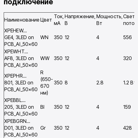
подключение
Ток,
Напряжение,
Мощность,
Свет
Наименование
Цвет
мA
В
Вт
поток
XPEHEW…
GE4, 3LED on
WN
350
12
4
556
PCB_Al_50×60
XPEWHT…
AF8, 3LED on
WW
350
12
4
320
PCB_Al_50×60
R
XPEPHR…
(650-
801, 3LED on
350
8
2.8
1.2 Вт
670
PCB_Al_50×60
нм)
XPEBBL…
205, 3LED on
Bl
350
12
4
159
PCB_Al_50×60
XPEBGRN…
D01, 3LED on
Gr
350
12
4
428
PCB_Al_50×60