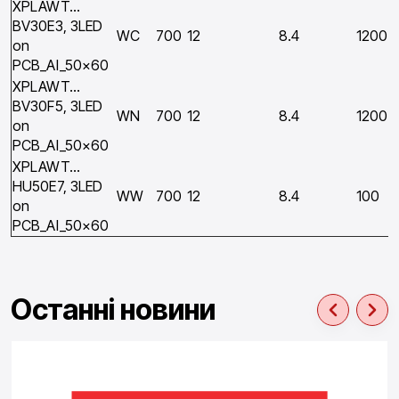
XPLAWT…
BV30E3, 3LED
WC
700
12
8.4
1200
on
PCB_Al_50×60
XPLAWT…
BV30F5, 3LED
WN
700
12
8.4
1200
on
PCB_Al_50×60
XPLAWT…
HU50E7, 3LED
WW
700
12
8.4
100
on
PCB_Al_50×60
Останні новини