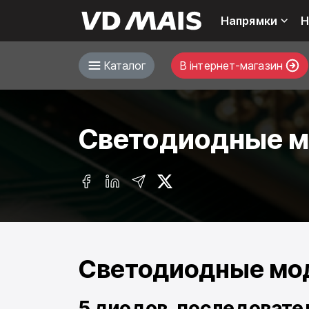
Напрямки
Н
Каталог
В інтернет-магазин
Светодиодные м
Светодиодные мод
5 диодов, последоват