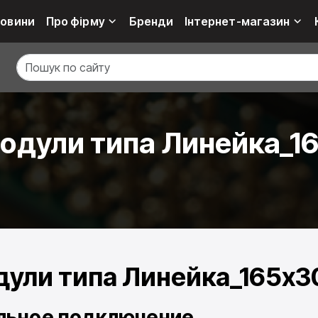
овини
Про фірму
Бренди
Інтернет-магазин
одули типа Линейка_1
ули типа Линейка_165х3
ельное подключение