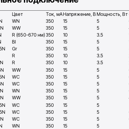
Цвет
Ток, мA
Напряжение, В
Мощность, Вт
N
WN
350
15
5
5N
WW
350
15
5
N
R (650-670 нм)
350
10
3.5
N
Bl
350
15
5
5N
Gr
350
15
5
R
350
10
3.5
5N
R
350
10
3.5
5N
WW
350
15
5
5N
WC
350
15
5
5N
WC
350
15
5
5N
WN
350
15
5
5N
WW
350
15
5
5N
WC
350
15
5
5N
WC
350
15
5
5N
WC
350
15
5
N
WN
350
15
5