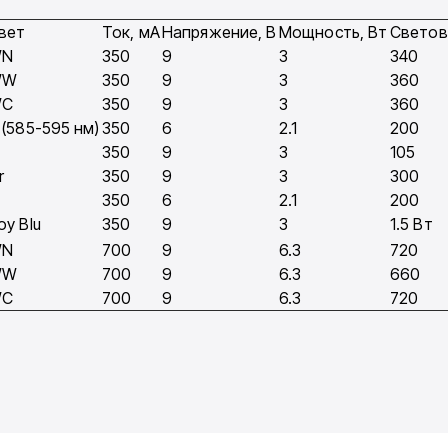
вет
Ток, мA
Напряжение, В
Мощность, Вт
Светов
WN
350
9
3
340
WW
350
9
3
360
WC
350
9
3
360
 (585-595 нм)
350
6
2.1
200
l
350
9
3
105
r
350
9
3
300
350
6
2.1
200
oy Blu
350
9
3
1.5 Вт
WN
700
9
6.3
720
WW
700
9
6.3
660
WC
700
9
6.3
720