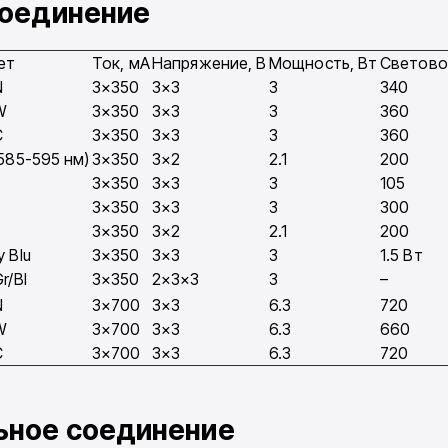
соединение
ет
Ток, мA
Напряжение, В
Мощность, Вт
Светово
N
3×350
3×3
3
340
W
3×350
3×3
3
360
C
3×350
3×3
3
360
(585-595 нм)
3×350
3×2
2.1
200
3×350
3×3
3
105
3×350
3×3
3
300
3×350
3×2
2.1
200
y Blu
3×350
3×3
3
1.5 Вт
r/Bl
3×350
2×3×3
3
–
N
3×700
3×3
6.3
720
W
3×700
3×3
6.3
660
C
3×700
3×3
6.3
720
ьное соединение