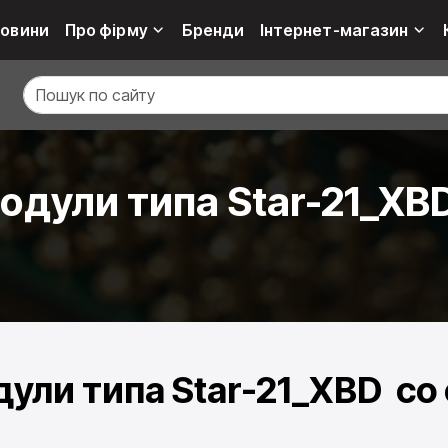
овини
Про фірму
Бренди
Інтернет-магазин
дули типа Star-21_XB
ули типа Star-21_XBD со