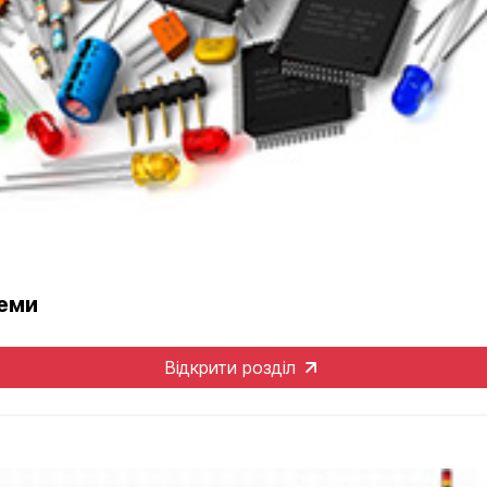
теми
Відкрити розділ