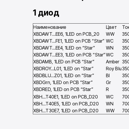
1 диод
Наименование
Цвет
То
XBDAWT…EE6, 1LED on PCB_20
WW
35
XBDAWT…FE1, 1LED on PCB “Star”
WC
35
XBDAWT…EE4, 1LED on “Star”
WN
35
XBDAWT…EE3, 1LED on PCB “Star”
WC
35
XBDAMB, 1LED on PCB “Star”
Amber
35
XBDROY…L01, 1LED on “Star”
Roy Blu
35
XBDBLU…Z01, 1LED on “Star”
Bl
35
XBDGrn, 1LED on PCB “Star”
Gr
35
XBDRED, 1LED on PCB “Star”
R
35
XBH…T40E1, 1LED on PCB_D20
WC
70
XBH…T40E5, 1LED on PCB_D20
WN
70
XBH…T30E7, 1LED on PCB_D20
WW
70