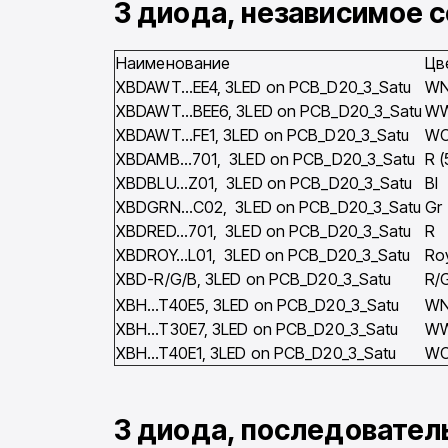
3 диода, независимое 
Наименование
Цв
XBDAWT…EE4, 3LED on PCB_D20_3_Satu
W
XBDAWT…BEE6, 3LED on PCB_D20_3_Satu
W
XBDAWT…FE1, 3LED on PCB_D20_3_Satu
W
XBDAMB…701, 3LED on PCB_D20_3_Satu
R 
XBDBLU…Z01, 3LED on PCB_D20_3_Satu
Bl
XBDGRN…C02, 3LED on PCB_D20_3_Satu
Gr
XBDRED…701, 3LED on PCB_D20_3_Satu
R
XBDROY…L01, 3LED on PCB_D20_3_Satu
Ro
XBD-R/G/B, 3LED on PCB_D20_3_Satu
R/G
XBH…T40E5, 3LED on PCB_D20_3_Satu
W
XBH…T30E7, 3LED on PCB_D20_3_Satu
W
XBH…T40E1, 3LED on PCB_D20_3_Satu
W
3 диода, последовател