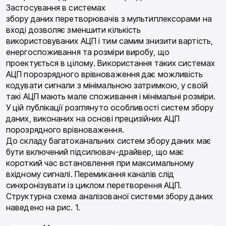
Застосування в системах
збору даних перетворювачів з мультиплексорами на
вході дозволяє зменшити кількість
використовуваних АЦП і тим самим знизити вартість,
енергоспоживання та розміри виробу, що
проектується в цілому. Використання таких системах
АЦП порозрядного врівноваження дає можливість
кодувати сигнали з мінімальною затримкою, у своїй
такі АЦП мають мале споживання і мінімальні розміри.
У цій публікації розглянуто особливості систем збору
даних, виконаних на основі прецизійних АЦП
порозрядного врівноваження.
До складу багатоканальних систем збору даних має
бути включений підсилювач-драйвер, що має
короткий час встановлення при максимальному
вхідному сигналі. Перемикання каналів слід
синхронізувати із циклом перетворення АЦП.
Структурна схема аналізованої системи збору даних
наведено на рис. 1.