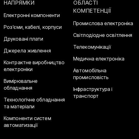
НАПРЯМКИ
ОБЛАСТІ
КОМПЕТЕНЦІЇ
Електронні компоненти
Промислова електроніка
Роз'єми, кабелі, корпуси
Світлодіодне освітлення
Друковані плати
Телекомунікації
Джерела живлення
Медична електроніка
Контрактне виробництво
електроніки
Автомобільна
промисловість
Вимірювальне
обладнання
Інфраструктура і
транспорт
Технологічне обладнання
та матеріали
Компоненти систем
автоматизації