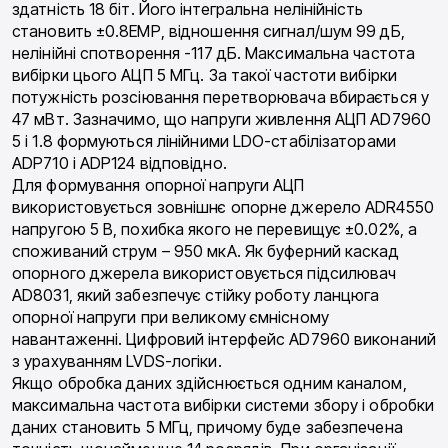
здатність 18 біт. Його інтегральна нелінійність
становить ±0.8ЕМР, відношення сигнал/шум 99 дБ,
нелінійні спотворення -117 дБ. Максимальна частота
вибірки цього АЦП 5 МГц. За такої частоти вибірки
потужність розсіювання перетворювача вбирається у
47 мВт. Зазначимо, що напруги живлення АЦП AD7960
5 і 1.8 формуються лінійними LDO-стабілізаторами
ADP710 і ADP124 відповідно.
Для формування опорної напруги АЦП
використовується зовнішнє опорне джерело ADR4550
напругою 5 В, похибка якого не перевищує ±0.02%, а
споживаний струм – 950 мкА. Як буферний каскад
опорного джерела використовується підсилювач
AD8031, який забезпечує стійку роботу ланцюга
опорної напруги при великому ємнісному
навантаженні. Цифровий інтерфейс AD7960 виконаний
з урахуванням LVDS-логіки.
Якщо обробка даних здійснюється одним каналом,
максимальна частота вибірки системи збору і обробки
даних становить 5 МГц, причому буде забезпечена