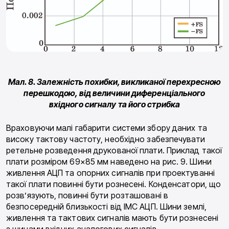
Мал. 8. Залежність похибки, викликаної перехресною
перешкодою, від величини диференціального
вхідного сигналу та його стрибка
Враховуючи малі габарити системи збору даних та
високу тактову частоту, необхідно забезпечувати
ретельне розведення друкованої плати. Приклад такої
плати розміром 69×85 мм наведено на рис. 9. Шини
живлення АЦП та опорних сигналів при проектуванні
такої плати повинні бути рознесені. Конденсатори, що
розв’язують, повинні бути розташовані в
безпосередній близькості від ІМС АЦП. Шини землі,
живлення та тактових сигналів мають бути рознесені
з шинами вхідних аналогових сигналів.