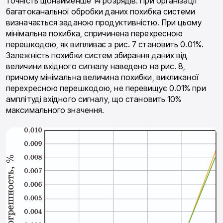
точність щонайменше 14 розрядів. При організації
багатоканальної обробки даних похибка системи
визначається заданою продуктивністю. При цьому
мінімальна похибка, спричинена перехресною
перешкодою, як випливає з рис. 7 становить 0.01%.
Залежність похибки систем збирання даних від
величини вхідного сигналу наведено на рис. 8,
причому мінімальна величина похибки, викликаної
перехресною перешкодою, не перевищує 0.01% при
амплітуді вхідного сигналу, що становить 10%
максимального значення.