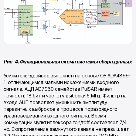
Рис. 4. Функциональная схема системы сбора данных
Усилитель-драйвер выполнен на основе ОУ ADA4899-
1, отличающимся малыми искажениями входного
сигнала. АЦП AD7960 семейства PulSAR имеет
точность 18 бит и частоту выборки 5 МГц. Фильтр на
входе АЦП позволяет уменьшить амплитуду
паразитных выбросов в процеcсе поразрядного
уравновешивания входного сигнала. Время
коммутации мультиплексора ton/toff составляет 7/4
нс. Сопротивление замкнутого канала не превышает
2.2 Ом, полоса пропускания составляет 240 МГц,