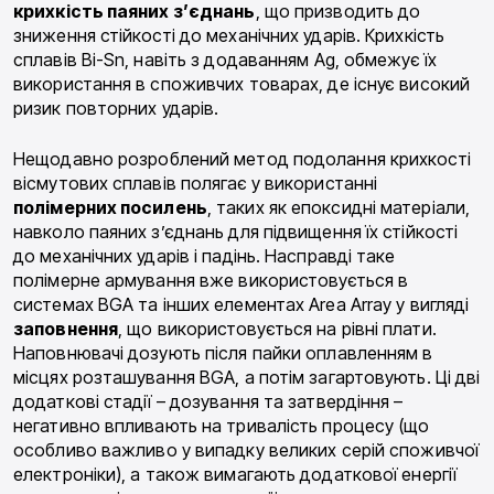
крихкість паяних з’єднань
, що призводить до
зниження стійкості до механічних ударів. Крихкість
сплавів Bi-Sn, навіть з додаванням Ag, обмежує їх
використання в споживчих товарах, де існує високий
ризик повторних ударів.
Нещодавно розроблений метод подолання крихкості
вісмутових сплавів полягає у використанні
полімерних посилень
, таких як епоксидні матеріали,
навколо паяних з’єднань для підвищення їх стійкості
до механічних ударів і падінь. Насправді таке
полімерне армування вже використовується в
системах BGA та інших елементах Area Array у вигляді
заповнення
, що використовується на рівні плати.
Наповнювачі дозують після пайки оплавленням в
місцях розташування BGA, а потім загартовують. Ці дві
додаткові стадії – дозування та затвердіння –
негативно впливають на тривалість процесу (що
особливо важливо у випадку великих серій споживчої
електроніки), а також вимагають додаткової енергії