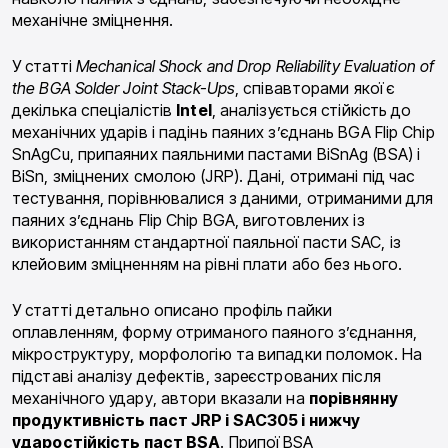
механічне зміцнення.
У статті
Mechanical Shock and Drop Reliability Evaluation of
the BGA Solder Joint Stack-Ups
, співавторами якої є
декілька спеціалістів
Intel
, аналізується стійкість до
механічних ударів і падінь паяних з’єднань BGA Flip Chip
SnAgCu, припаяних паяльними пастами BiSnAg (BSA) і
BiSn, зміцнених смолою (JRP). Дані, отримані під час
тестування, порівнювалися з даними, отриманими для
паяних з’єднань Flip Chip BGA, виготовлених із
використанням стандартної паяльної пасти SAC, із
клейовим зміцненням на рівні плати або без нього.
У статті детально описано профіль пайки
оплавленням, форму отриманого паяного з’єднання,
мікроструктуру, морфологію та випадки поломок. На
підставі аналізу дефектів, зареєстрованих після
механічного удару, автори вказали на
порівнянну
продуктивність паст JRP і SAC305 і нижчу
ударостійкість паст BSA
. Припої BSA