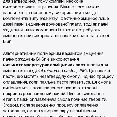
для затвердіння, тому компанії неохоче
використовують ці рішення. Більше того, нижнє
заповнення в основному використовується для
компонентів типу
area array
і фактично зміцнює лише
деякі паяні з’єднання друкованої плати, тоді як паяні
з’єднання інших компонентів також потребують
зміцнення при використанні паяльних паст на основі
BiSn.
Альтернативним полімерним варіантом зміцнення
паяних з’єднань Bi-Sn є використання
низькотемпературних зміцнених паст
(пасти для
зміцнення швів,
joint reinforced pastes, JRP
). Це паяльні
пасти, що містять незатверділу смолу. Під час процесу
оплавлення, коли паяльна паста плавиться, ця смола
витісняється з розплавленого припою та зовні
покриває розплавлений припій. Під час виконання
етапів пайки оплавленням смола починає твердіти.
Згодом, після завершення процесу оплавлення
затверділа, смола утворює округле зміцнення
навколо паяних з’єднань, забезпечуючи необхідне