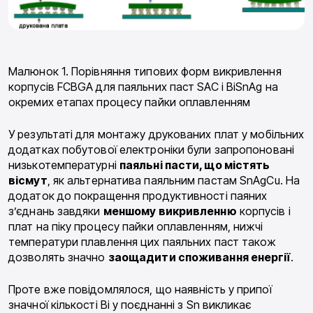
Малюнок 1. Порівняння типових форм викривлення
корпусів FCBGA для паяльних паст SAC і BiSnAg на
окремих етапах процесу пайки оплавленням
У результаті для монтажу друкованих плат у мобільних
додатках побутової електроніки були запропоновані
низькотемпературні
паяльні пасти, що містять
вісмут
, як альтернатива паяльним пастам SnAgCu. На
додаток до покращення продуктивності паяних
з’єднань завдяки
меншому викривленню
корпусів і
плат на піку процесу пайки оплавленням, нижчі
температури плавлення цих паяльних паст також
дозволять значно
заощадити споживання енергії
.
Проте вже повідомлялося, що наявність у припої
значної кількості Bi у поєднанні з Sn викликає