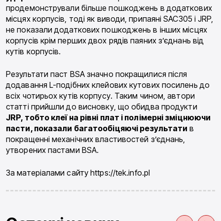
продемонстрували більше пошкоджень в додаткових
місцях корпусів, тоді як виводи, припаяні SAC305 і JRP,
не показали додаткових пошкоджень в інших місцях
корпусів крім перших двох рядів паяних з’єднань від
кутів корпусів.
Результати паст BSA значно покращилися після
додавання L-подібних клейових кутових посилень до
всіх чотирьох кутів корпусу. Таким чином, автори
статті прийшли до висновку, що обидва продукти
JRP, тобто клеї на рівні плат і полімерні зміцнюючи
пасти, показали багатообіцяючі результати
в
покращенні механічних властивостей з’єднань,
утворених пастами BSA.
За матеріалами сайту https://tek.info.pl