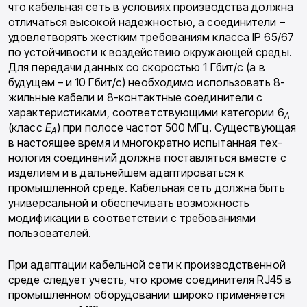
что кабельная сеть в условиях производства должна
отличаться высокой на­дежностью, а соединители –
удовлетворять жестким требованиям класса IP 65/67
по устойчивости к воздействию окружающей сре­ды.
Для передачи данных со скоростью 1 Гбит/с (а в
будущем – и 10 Гбит/с) необходи­мо использовать 8-
жильные кабели и 8-кон­тактные соединители с
характеристиками, со­ответствующими категории 6
A
(класс
Е
) при полосе частот 500 МГц. Существующая
А
в на­стоящее время и многократно испытанная тех­
нология соединений должна поставляться вместе с
изделием и в дальнейшем адаптироваться к
промышленной среде. Кабельная сеть долж­на быть
универсальной и обеспечивать воз­можность
модификации в соответствии с тре­бованиями
пользователей.
При адаптации кабельной сети к производ­ственной
среде следует учесть, что кроме со­единителя RJ45 в
промышленном оборудова­нии широко применяется