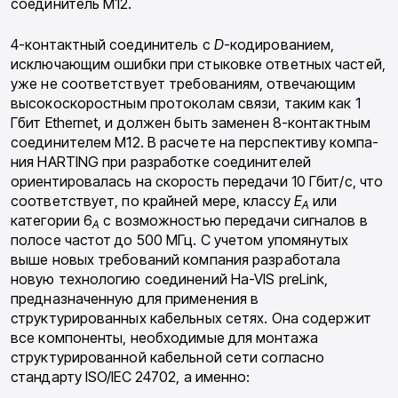
соединитель M12.
4-контактный соединитель с
D
-кодировани­ем,
исключающим ошибки при стыковке ответных частей,
уже не соответствует требо­ваниям, отвечающим
высокоскоростным про­токолам связи, таким как 1
Гбит Ethernet, и должен быть заменен 8-контактным
соедини­телем M12. В расчете на перспективу компа­
ния HARTING при разработке соединителей
ориентировалась на скорость передачи 10 Гбит/с, что
соответствует, по крайней мере, классу
Е
или
А
категории 6
с возможностью пе­редачи сигналов в
A
полосе частот до 500 МГц. С учетом упомянутых
выше новых требований компания разработала
новую технологию со­единений Ha-VIS preLink,
предназначенную для применения в
структурированных кабель­ных сетях. Она содержит
все компоненты, не­обходимые для монтажа
структурированной ка­бельной сети согласно
стандарту ISO/IEC 24702, а именно: