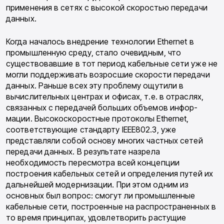
применения в сетях с высокой скоростью передачи
данных.
Когда началось внедрение технологии Ethernet в
промышленную среду, стало оче­видным, что
существовавшие в тот период ка­бельные сети уже не
могли поддерживать воз­росшие скорости передачи
данных. Раньше всех эту проблему ощутили в
вычислитель­ных центрах и офисах, т.е. в отраслях,
свя­занных с передачей больших объемов инфор­
мации. Высокоскоростные протоколы Ether­net,
соответствующие стандарту IEEE802.3, уже
представляли собой основу многих част­ных сетей
передачи данных. В результате на­зрела
необходимость пересмотра всей концеп­ции
построения кабельных сетей и определе­ния путей их
дальнейшей модернизации. При этом одним из
основных был вопрос: смогут ли промышленные
кабельные сети, построен­ные на распространенных в
то время принци­пах, удовлетворить растущие