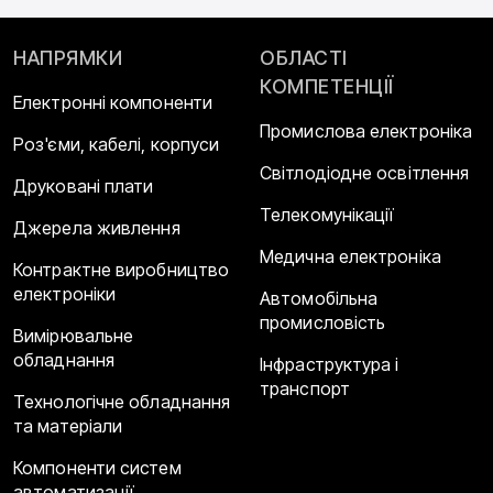
НАПРЯМКИ
ОБЛАСТІ
КОМПЕТЕНЦІЇ
Електронні компоненти
Промислова електроніка
Роз'єми, кабелі, корпуси
Світлодіодне освітлення
Друковані плати
Телекомунікації
Джерела живлення
Медична електроніка
Контрактне виробництво
електроніки
Автомобільна
промисловість
Вимірювальне
обладнання
Інфраструктура і
транспорт
Технологічне обладнання
та матеріали
Компоненти систем
автоматизації