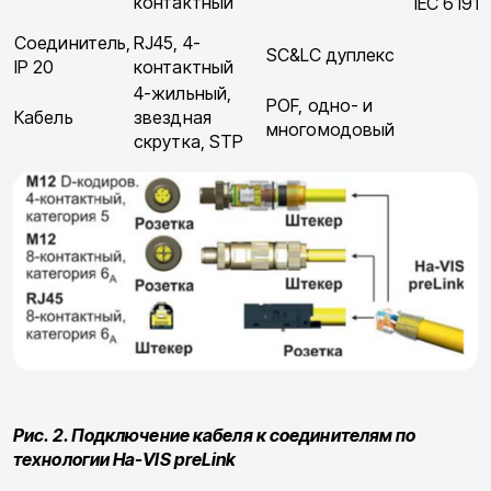
контактный
IEC 61918
Соединитель,
RJ45, 4-
SC&LC дуплекс
IP 20
контактный
4-жильный,
POF, одно- и
Кабель
звезд­ная
многомодовый
скрутка, STP
Рис. 2. Подключение кабеля к соединителям по
технологии Ha-VIS preLink