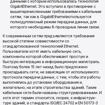
данными с которым использовалась техноло­гия
GigabitEthernet. Это вступало в противо­речие с
вышеперечисленными требованиями к кабельным
сетям, так как в GigabitEthernetиспользуется
полнодуплексный режим пере­дачи данных, для
которого необходимы 8-про­водные линии связи.
К современным сетям предъявляются тре­бования
высокой степени совместимости со
стандартизованной технологией Ethernet.
Пользователи хотят иметь кабельную сеть,
компоненты которой обеспечивают простую и
быструю интеграцию в информационную ма­гистраль.
Поэтому более 15 лет назад было предложено
прокладывать сети, не зависящие от используемого
протокола передачи данных, с тем, чтобы эти работы
выполнялись до уста­новки оборудования и,
желательно, на этапе строительства зданий. Такие
кабельные сети были названы структурированными. И
хотя этот термин относится, скорее, к инфраструк­
туре зданий, а стандарты ISO/IEC 24702 и EN 50173-3