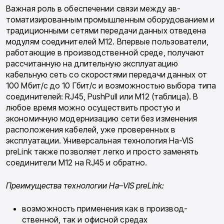
Важная роль в обеспечении связи между ав­
томатизированным промышленным оборудо­ванием и
традиционными сетями передачи данных отведена
модулям соединителей M12. Впервые пользователи,
работающие в про­изводственной среде, получают
рассчитанную на длительную эксплуатацию
кабельную сеть со скоростями передачи данных от
100 Мбит/с до 10 Гбит/с и возможностью выбора типа
со­единителей: RJ45, PushPull или M12 (табли­ца). В
любое время можно осуществить про­стую и
экономичную модернизацию сети без изменения
расположения кабелей, уже прове­ренных в
эксплуатации. Универсальная технология Ha-VIS
preLink также позволяет легко и просто заменять
соединители M12 на RJ45 и обратно.
Преимущества технологии
Ha
–
VIS
preLink
:
возможность применения как в производ­
ственной, так и офисной средах