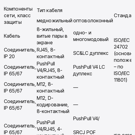
Компоненты
Тип кабеля
сети, класс
Стандар
медножильный
оптоволоконный
защиты
8-жильный,
одно- и
Кабель
витые пары в
многомодовый
ISO/IEC
экране
24702
Соединитель,
RJ45, 8-
SC&LC дуплекс
(основн
IP 20
контактный
положен
PushPull
– по
Соединитель,
PushPull V4 LC
V4/RJ45, 8-
ISO/IEC
IP 65/67
дуплекс
контактный
11801)
Соединитель,
M12, 8-
—
IP 65/67
контактный
M12, D-
Соединитель,
кодирование,
—
IP 65/67
8-контактный
PushPull V4/
PushPull
Соединитель,
V4/RJ45, 4-
IP 65/67
SRCJ POF