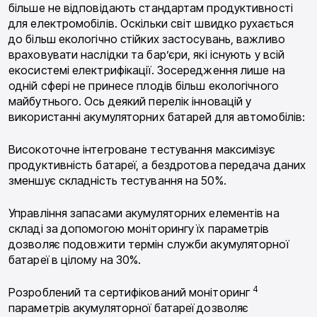
більше не відповідають стандартам про­дуктивності
для електромобілів. Оскільки світ швид­ко рухається
до більш екологічно стійких застосу­вань, важливо
враховувати наслідки та бар’єри, які існують у всій
екосистемі електрифікації. Зосеред­ження лише на
одній сфері не принесе плодів більш екологічного
майбутнього. Ось деякий перелік інно­вацій у
використанні акумуляторних батарей для ав­томобілів:
Високоточне інтегроване тестування максимізує
продуктивність батареї, а бездротова передача даних
зменшує складність тестування на 50%.
Управління запасами акумуляторних еле­ментів на
складі за допомогою моніторингу їх параметрів
дозволяє подовжити термін служби аку­муляторної
батареї в цілому на 30%.
4
Розроблений та сертифікований моніторинг
параметрів акумуляторної батареї дозволяє