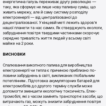
енергетична галузь пережи­ває другу революцію —
таку, яка сформує не лише нову паливну суміш, що
живить мережу, але й саму систему розподілу
електроенергії — від централізо­ваної до
децентралізованої. У кінцевій меті лежить здоров’я
нашої планети та нас самих. Як стверд­жують екологи,
забруднення повітря твердими ча­стинками скорочує
середню тривалість життя лю­дей у всьому світі
майже на 2 роки.
ВИСНОВКИ
Спалювання викопного палива для виробництва
електроенергії чи тепла є причиною приблизно по­
ловини забруднень в світі, викликаних глобальним
потеплінням . Підготовка акумуляторних батарей для
електромобілів до другого терміну служби може
допомогти зменшити екологічну токсичність. Елек­
тромобілі, які з часом замінять транспортні засоби, що
витрачають газ, можуть знизити забруднення повітря