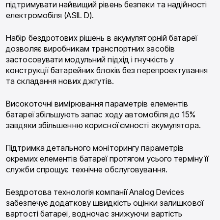
підтримувати найвищий рівень безпеки та надійно­сті
електромобіля (ASIL D).
Набір бездротових рішень в акумуляторній батареї
дозволяє виробникам транспортних засобів
застосовувати модульний підхід і гнучкість у
конструкції батарейних блоків без перепроектуван­ня
та складання нових джгутів.
Високоточні вимірювання параметрів елемен­тів
батареї збільшують запас ходу автомобіля до 15%
завдяки збільшенню корисної ємності аку­мулятора.
Підтримка детального моніторингу парамет­рів
окремих елементів батареї протягом усь­ого терміну її
служби спрощує технічне обслугову­вання.
Бездротова технологія компанії Analog De­vices
забезпечує додаткову швидкість оцінки залишкової
вартості батареї, водночас знижуючи вартість