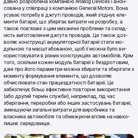
давно розроблена компанією Analog Devices і анон­
сована у співпраці з компанією General Motors. Вона
усуває потребу в джгуті проводів, який з’єднує еле­
менти батареї, що зберігає витрати на розробку, а
також пов’язані з цим механічні проблеми та склад­
ність виготовлення джгута проводів. Це також доз­
воляє конструкції акумуляторної батареї стати мо­
дульною та масштабованою, щоб її можна було ви­
користовувати в різних конструкціях автомобілів. Крім
того, оскільки кожен модуль батареї є бездро­товим,
дані про його параметри можна збирати та зберігати з
моменту формування елемента, що доз­воляє
обчислювати стан працездатності батареї. Це
забезпечує більш ефективне повторне використан­ня
(або другий термін служби), наприклад, під час
зберігання, переробки або інших застосувань бата­реї,
зменшуючи загальні витрати для виробника та
власника автомобіля та обмежуючи вплив на навко­
лишнє середовище.