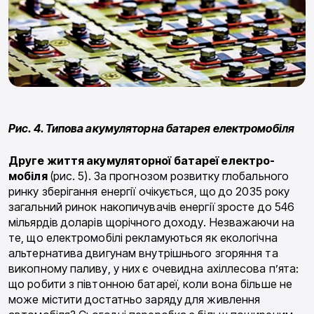
Рис. 4. Типова акумуляторна батарея електромобіля
Друге життя
акумуляторної батареї електро­
мобіля
(рис. 5). За прогнозом розвитку глобально­го
ринку зберігання енергії очікується, що до 2035 року
загальний ринок накопичувачів енергії зросте до 546
мільярдів доларів щорічного доходу. Незва­жаючи на
те, що електромобілі рекламуються як екологічна
альтернатива двигунам внутрішнього згоряння та
викопному паливу, у них є очевидна ахіллесова п’ята:
що робити з півтонною батареї, коли вона більше не
може містити достатньо заряду для живлення