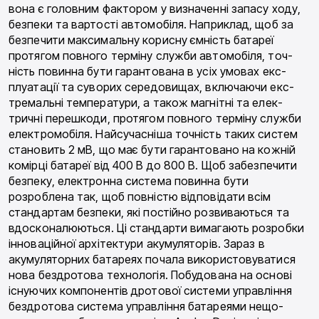
вона є головним фактором у визначенні запасу ходу,
безпеки та вартості автомобіля. Наприклад, щоб за
безпечити максимальну корисну ємність батареї
протягом повного терміну служби автомобіля, точ­
ність повинна бути гарантована в усіх умовах екс­
плуатації та суворих середовищах, включаючи екс­
тремальні температури, а також магнітні та елек­
тричні перешкоди, протягом повного терміну служ­би
електромобіля. Найсучасніша точність таких си­стем
становить 2 мВ, що має бути гарантовано на кожній
комірці батареї від 400 В до 800 В. Щоб за­безпечити
безпеку, електронна система повинна бути
розроблена так, щоб повністю відповідати всім
стандартам безпеки, які постійно розвиваються та
вдосконалюються. Ці стандарти вимагають розроб­ки
інноваційної архітектури акумуляторів. Зараз в
акумуляторних батареях почала використовуватися
нова бездротова технологія. Побудована на основі
існуючих компонентів дротової системи управління
бездротова система управління батареями нещо­