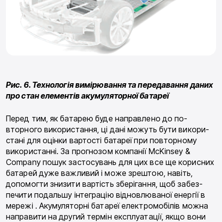
Рис. 6. Технологія вимірювання та передавання даних
про стан елементів акумуляторної батареї
Перед тим, як батарею буде направлено до по­
вторного використання, ці дані можуть бути викори­
стані для оцінки вартості батареї при повторному
використанні. За прогнозом компанії McKinsey &
Company пошук застосувань для цих все ще корис­них
батарей дуже важливий і може зрештою, навіть,
допомогти знизити вартість зберігання, щоб забез­
печити подальшу інтеграцію відновлюваної енергії в
мережі . Акумуляторні батареї електромобілів можна
направити на другий термін експлуатації, якщо вони