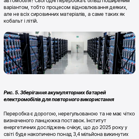
автомобіля? Сьогодні переробка є більш поширеним
варіантом, тобто процесом від­новлювання деяких,
але не всіх сировинних матеріа­лів, а саме таких як
кобальт і літій.
Рис. 5. Зберігання акумуляторних батарей
електромобілів для повторного використання
Переробка є до­рогою, нерегульованою та не має чітко
визначеного ланцюжка поставок. Інститут
енергетичних дослід­жень очікує, що до 2025 року у
світі буде накопичено понад 3,4 мільйона викинутих