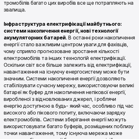
тромобілів багато цих виробів все ще потрапляють на
звалища.
Інфраструктура електрифікації
майбутнього:
системи накопичення
енергії, нові технології
акумуляторних батарей
. В останні роки накопи­чення
енергії стало важливим центром уваги для фахівців,
чому сприяло прогнозоване зростання кількості
електромобілів та інших технологій елек­трифікації.
Оскільки світ все більше залежить від електрифікації,
навантаження на існуючу енергоси­стему може бути
значним. Системи накопичення енергії дозволяють
стабілізувати сучасну мережу, використовуючи великі
батареї як буфер для нако­пичення непікової енергії,
виробленої з відновлюва­них джерел, і роблячи
енергію доступною в будь- який час, особливо під час
високого або пікового по­питу, включаючи зарядку
електромобілів. Системи зберігання енергії можуть
використовувати багато буферів, розміщених поблизу
точки навантаження, тому існуюча мережа може