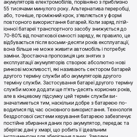
акумуляторів електро­мобілів, порівняно з приблизно
55 тисячами мину­лого року. Альтернатива переробці,
або, точніше, проміжний крок, з’являється у формі
повторного ви­користання батарей. Коли заряд літій-
іонної батареї транспортного засобу знижується до
70-80% від по­чаткової ємності заряду, як правило, це
відбуваєть­ся після восьми-десяти років експлуатації,
вона більше не може живити автомобіль і потребує
замі­ни. Зростаюча пропозиція цих знятих з
експлуатації акумуляторів створює абсолютно нові
ринкові мож­ливості, які називають сектором батарей
другого терміну служби або акумуляторів другого
терміну служби. Застосування батареї другого терміну
служби може додати ще п’ять-десять корисних ро­ків,
але в кінцевому підсумку цей термін служби ви­
значатиметься тим, наскільки добре з батареєю по­
водилися під час основного використання. Техноло­гія
бездротової системи керування батареєю забез­печує
постійне збирання даних про акумулятор, пе­редає та
зберігає дані у хмарі, що робить її ідеаль­ним
інструментом для зберігання даних. Завдяки