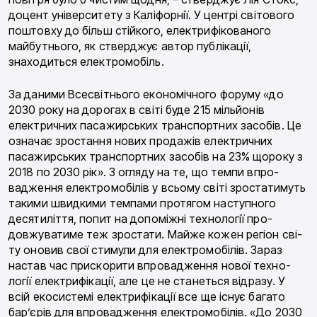
доцент університету з Каліфорнії. У цент­рі світового
поштовху до більш стійкого, електрифі­кованого
майбутнього, як стверджує автор публіка­ції,
знаходиться електромобіль.
За даними Всесвітнього економічного форуму «до
2030 року на дорогах в світі буде 215 мільйонів
електричних пасажирських транспортних засобів. Це
означає зростання нових продажів електричних
пасажирських транспортних засобів на 23% щороку з
2018 по 2030 рік». З огляду на те, що темпи впро­
вадження електромобілів у всьому світі зростати­муть
такими швидкими темпами протягом наступ­ного
десятиліття, попит на допоміжні технології про­
довжуватиме теж зростати. Майже кожен регіон сві­
ту оновив свої стимули для електромобілів. Зараз
настав час прискорити впровадження нової техно­
логії електрифікації, але це не станеться відразу. У
всій екосистемі електрифікації все ще існує багато
бар’єрів для впровадження електромобілів. «До 2030