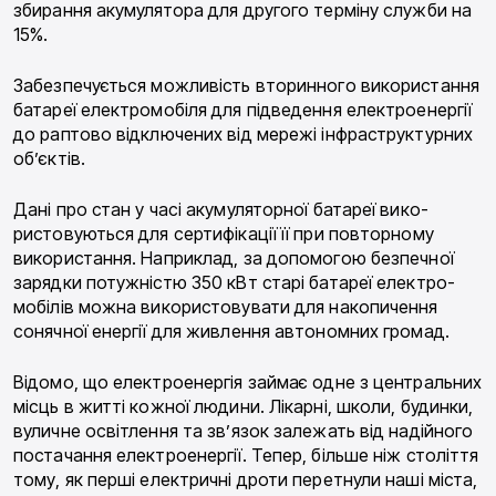
збирання акумулятора для другого терміну служби на
15%.
Забезпечується можливість вторинного вико­ристання
батареї електромобіля для підве­дення електроенергії
до раптово відключених від мережі інфраструктурних
об’єктів.
Дані про стан у часі акумуляторної батареї вико­
ристовуються для сертифікації її при повторному
використання. Наприклад, за допомогою безпечної
зарядки потужністю 350 кВт старі батареї електро­
мобілів можна використовувати для накопичення
сонячної енергії для живлення автономних громад.
Відомо, що електроенергія займає одне з цент­ральних
місць в житті кожної людини. Лікарні, шко­ли, будинки,
вуличне освітлення та зв’язок залежать від надійного
постачання електроенергії. Тепер, більше ніж століття
тому, як перші електричні дроти перетнули наші міста,