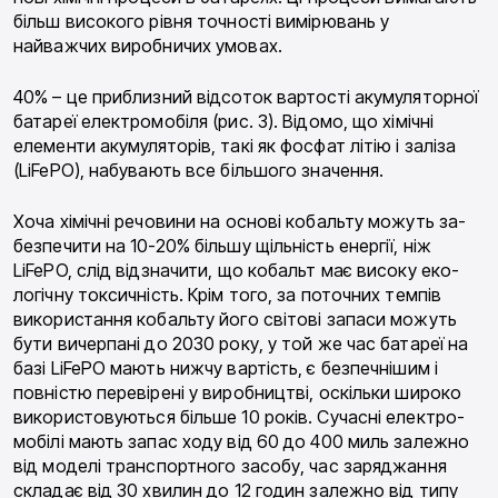
більш високого рівня точності вимірю­вань у
найважчих виробничих умовах.
40% – це приблизний відсоток вартості акумуля­торної
батареї електромобіля (рис. 3). Відомо, що хімічні
елементи акумуляторів, такі як фосфат літію і заліза
(LiFePO), набувають все більшого значення.
Хоча хімічні речовини на основі кобальту можуть за­
безпечити на 10-20% більшу щільність енергії, ніж
LiFePO, слід відзначити, що кобальт має високу еко­
логічну токсичність. Крім того, за поточних темпів
використання кобальту його світові запаси можуть
бути вичерпані до 2030 року, у той же час батареї на
базі LiFePO мають нижчу вартість, є безпечнішим і
повністю перевірені у виробництві, оскільки широко
використовуються більше 10 років. Сучасні електро­
мобілі мають запас ходу від 60 до 400 миль залежно
від моделі транспортного засобу, час заряджання
складає від 30 хвилин до 12 годин залежно від типу