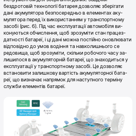
бездротовій технології батарея дозволяє зберігати
дані акумулятора безпосередньо в елементах аку­
мулятора перед їх використанням у транспортному
засобі (рис. 6). Під час експлуатації автомобіля ви­
конуються обчислення, щоб зрозуміти стан працез­
датності батареї, і ці дані можна постійно оновлюва­ти
відповідно до умов водіння та навколишнього се
редовища, щоб зрозуміти, скільки робочого часу за­
лишилося в акумуляторній батареї, що знаходиться у
експлуатації у транспортному засобі. Це дозволяє
встановити залишкову вартість акумуляторної бата­
реї, що визначає напрямок для наступного терміну
служби елементів батареї.