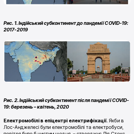
Рис. 1. Індійський субконтинент до пандемії COVID-19:
2017-2019
Рис. 2. Індійський субконтинент після пандемії COVID-
19: березень – квітень, 2020
Електромобілі
в
епіцентрі електрифікації
. Якби в
Лос-Анджелесі були електромобілі та елек­тробуси,
повітря було б чистим щодня, – стверджує Лія Стокс,