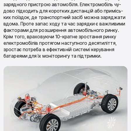
зарядного пристрою автомобіля. Електромобіль чу­
дово підходить для коротких дистанцій або примісь­
ких поїздок, де транспортний засіб можна заряджа­ти
вдома. Проте запас ходу та час зарядки є важли­вими
факторами для розширення автомобільного ринку.
Крім того, враховуючи 10-кратне зростання ринку
електромобілів протягом наступного десяти­ліття,
зростає потреба в ефективній системі керу­вання
батареями для їх моніторингу та підтримки.