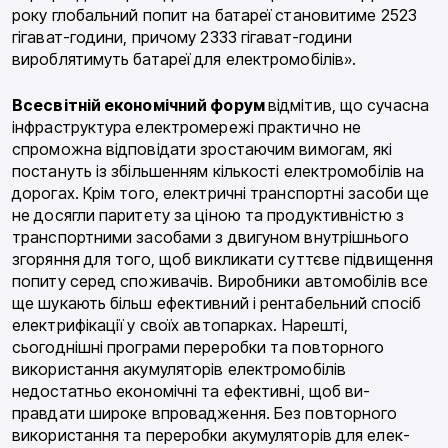
року глобальний попит на батареї становитиме 2523
гігават-години, причому 2333 гігават-години
вироблятимуть батареї для електромобілів».
Всесвітній економічний форум
відмітив, що сучасна
інфраструктура електромережі практично не
спроможна відповідати зростаючим вимогам, які
постануть із збільшенням кількості електромобілів на
дорогах. Крім того, електричні транспортні засо­би ще
не досягли паритету за ціною та продуктивні­стю з
транспортними засобами з двигуном внутрі­шнього
згоряння для того, щоб викликати суттєве підвищення
попиту серед споживачів. Виробники автомобілів все
ще шукають більш ефективний і рентабельний спосіб
електрифікації у своїх автопар­ках. Нарешті,
сьогоднішні програми переробки та повторного
використання акумуляторів електромо­білів
недостатньо економічні та ефективні, щоб ви­
правдати широке впровадження. Без повторного
використання та переробки акумуляторів для елек­