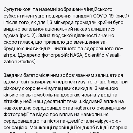
Супутникові та наземні зображення Індійського
субконтиненту до поширення пандемії COVID-19 (рис.1)
і після того, як для 1,3 мільярда громадян країни було
видано загальнонаціональний наказ за­лишатися
вдома (рис. 2). Зміна людської діяльності значно
скоротилася, що призвело до зменшення за­
бруднюючих викидів і чистішого та здоровішого по­
вітря. (Джерело фотографій: NASA, Scientific Visuali­
zation Studios).
Завдяки багатомісячним зобов’язанням залиша­тися
вдома, світ зазирнув у перспективу того, що буде при
різкому скороченні вуглецевих викидів. З меншою
кількістю автомобілів на дорогах, човнів у воді та
літаків у небі наш десятиліттями шкідливий вплив на
навколишнє середовище став набагато очевиднішим.
Фотографії та відео про вплив на навколишнє
середовище до та після пандемії стали «вірусною»
сенсацією. Мешканці провінції Пенджаб в Індії вперше