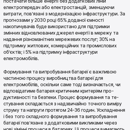
постачати більше енергії без додаткових ліній
електропередач або електро­станцій, зменшуючи
витрати, пов’язані з модерніза­цією інфраструктури. За
прогнозами у 2030 році 65% доданої ємності
накопичувачів буде використа­но для підтримки
змінних відновлюваних джерел енергії в мережу та
надання різноманітних мереже­вих послуг; 30% на
підтримку житлових, комерцій­них та промислових
об’єктів; і 5% на підтримку ін­фраструктури
електромобілів.
Формування та випробування батареї є важли­вою
частиною процесу виробництва батареї для
електромобілів, оскільки саме тоді визначається, чи
відповідатиме батарея критичним критеріям про­
дуктивності та безпеки. Процес формування та те­
стування складається з надзвичайно точного виміру
струму та напруги протягом 24-36 годин. Усклад­нення
і без того складного формування та випробу­вання
батареї пов’язане з додатковими викликами через
нові хімічні процеси в батареях. Ці процеси вимагають