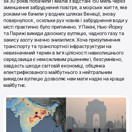
за 30 років побачили Гімалаї з відстані 150 миль через
зменшення забруднення повітря, а морське життя, яке
роками не бачили у водних шляхах Венеції, знову
повернулося , оскільки рух човнів і забруднення води у
місті практично було припинено. У Пекіні, Нью-Йорку
та Парижі викиди двоокису вуглецю, чадного газу та
закису азоту значно знизилися. Хоча призупинення
транспорту та транспортної інфраструктури на
невизначений термін в ім’я цілісності навколишнього
середовища є неможливим рішенням і, безсумнівно,
завдасть шкоди світовій економіці, обіцянка
електрифікова­ного майбутнього з нейтральним
викидом вуглецю дозволяє нам мати надію на краще
майбутнє.