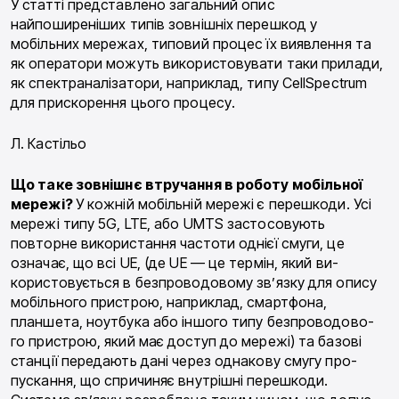
У статті представлено загальний опис
найпоширеніших типів зовнішніх перешкод у
мобільних мережах, типовий процес їх виявлення та
як оператори можуть використовувати таки прила­ди,
як спектраналізатори, наприклад, типу Cell­Spectrum
для прискорення цього процесу.
Л. Кастільо
Що таке
зовнішнє
втручання в роботу
мо­більної
мережі?
У кожній мобільній мережі є пере­шкоди. Усі
мережі типу 5G, LTE, або UMTS застосо­вують
повторне використання частоти однієї смуги, це
означає, що всі UE, (де UE — це термін, який ви­
користовується в безпроводовому зв’язку для опи­су
мобільного пристрою, наприклад, смартфона,
планшета, ноутбука або іншого типу безпроводово-
го пристрою, який має доступ до мережі) та базові
станції передають дані через однакову смугу про­
пускання, що спричиняє внутрішні перешкоди.