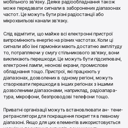
мобільного зв’язку. Деяке радіообладнан­ня також
може передавати сигнали в заборонених діапазонах
частот. Це можуть бути різні радіостанції або
мікрохвильові канали зв’язку.
Слід відмітити, що майже всі електронні пристрої
випромінюють енергію на різних частотах. Коли ці
сигнали або їхні гармоніки мають достатню ампліту­ду
то, потрапляючи у смугу стільникового зв’язку, вони
викликають перешкоди. Це можуть бути підси­лювачі,
електронні лампи, неонові екрани, проми­слове
обладнання тощо. Пристрої, які працюють у
діапазонах, дозволених в одному регіоні, можуть
створювати перешкоди в інших регіонах з іншими
дозволеними діапазонами, наприклад, радіоапара­
тура, мікрофони, безпроводові телефони тощо.
Приватні організації можуть встановлювати ан- тени-
ретранслятори для покращення покриття в певному
діапазоні. Якщо для цих елементів викори­стовується