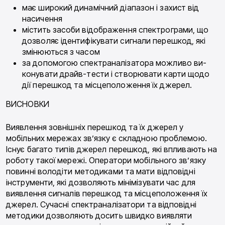
має широкий динамічний діапазон і захист від
насичення
містить засоби відображення спектрограми, що
дозволяє ідентифікувати сигнали перешкод, які
змінюються з часом
за допомогою спектраналізатора можливо ви­
конувати драйв-тести і створювати карти щодо
дії перешкод та місцеположення їх джерел.
ВИСНОВКИ
Виявлення зовнішніх перешкод та їх джерел у
мобільних мережах зв’язку є складною проблемою.
Існує багато типів джерел перешкод, які впливають на
роботу такої мережі. Оператори мобільного зв’язку
повинні володіти методиками та мати відпо­відні
інструменти, які дозволяють мінімізувати час для
виявлення сигналів перешкод та місцеположен­ня їх
джерел. Сучасні спектраналізатори та відповід­ні
методики дозволяють досить швидко виявляти