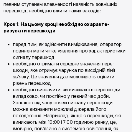
певним ступенем впевненості наявність зовнішніх
перешкод, необхідно вжити таких заходів:
Крок
1
:
На цьому
кроці необхідно охаракте­
ризувати
перешкоди
:
перед тим, як здійснити вимірювання, опера­тор
повинен мати чітке уявлення про характеристи­ки
сигналу перешкод
необхідно отримати середнє значення пере­
шкоди, яке отримує чарунка по висхідній лінії
зв’яз­ку. Це значення дає можливість оцінити
рівень пере­шкод
необхідно визначити, чи виникають перешкоди
випадково, чи постійно у певний час доби.
Залежно від часу появи сигналу перешкоди
можна визначити можливі джерела його
походження. Наприклад, якщо є перешкоди, які
виникають між 19:00 і 7:00 го­диною ранку, це,
імовірно, пов’язано з системою освітлення, як