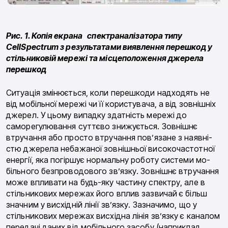
Рис. 1. Копія екрана спектраналізатора типу
CellSpectrum з результатами виявлення перешкод у
стільниковій мережі та місцеположення джерела
перешкод
Ситуація змінюється, коли перешкоди надходять не
від мобільної мережі чи її користувача, а від зов­нішніх
джерел. У цьому випадку здатність мережі до
саморегулювання суттєво знижується. Зовнішнє
втручання або просто втручання пов’язане з наявні­
стю джерела небажаної зовнішньої високочастотної
енергії, яка погіршує нормальну роботу системи мо­
більного безпроводового зв’язку. Зовнішнє втру­чання
може впливати на будь-яку частину спектру, але в
стільникових мережах його вплив зазвичай є більш
значним у висхідній лінії зв’язку. Зазначимо, що у
стільникових мережах висхідна лінія зв’язку є каналом
передачі даних від мобільного засобу (на­приклад,