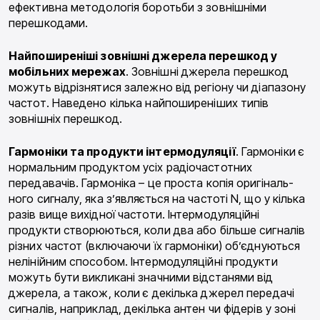
ефективна методологія боротьби з зов­нішніми
перешкодами.
Найпоширеніші зовнішні
джерела перешкод у
мобільних
мережах
. Зовнішні джерела перешкод
можуть відрізнятися залежно від регіону чи діапазо­ну
частот. Наведено кілька найпоширеніших типів
зовнішніх перешкод.
Гармоніки
та продукти
інтермодуляції
. Гармо­ніки є
нормальним продуктом усіх радіочастотних
передавачів. Гармоніка – це проста копія оригіналь­
ного сигналу, яка з’являється на частоті N, що у кіль­ка
разів вище вихідної частоти. Інтермодуляційні
продукти створюються, коли два або більше сигна­лів
різних частот (включаючи їх гармоніки) об’єд­нуються
нелінійним способом. Інтермодуляційні продукти
можуть бути викликані значними відстаня­ми від
джерела, а також, коли є декілька джерел пе­редачі
сигналів, наприклад, декілька антен чи фіде­рів у зоні