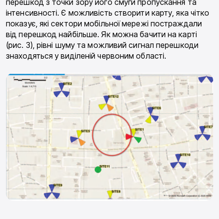
перешкод з точки зору його смуги пропускання та
інтенсивності. Є можливість створити карту, яка чіт­ко
показує, які сектори мобільної мережі постраж­дали
від перешкод найбільше. Як можна бачити на карті
(рис. 3), рівні шуму та можливий сигнал пере­шкоди
знаходяться у виділеній червоним області.