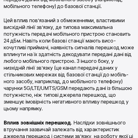
мобільного телефону) до базової станції.
Цей вплив пов’язаний з обмеженнями, власти­вими
висхідній лінії зв’язку, де типова максимальна
потужність передачі мобільного пристрою стано­вить
24 дБм. Навіть коли базові станції мають висо­
кочутливі приймачі, наявність сигналів перешкод може
вплинути на їх здатність декодувати передані дані від
любого мобільного пристрою. З іншого боку, у
низхідній лінії зв’язку (це канал передачі даних у
стільникових мережах від базової станції до мобіль­
ного засобу, наприклад, до мобільного телефону)
чарунки 5G/LTE/UMTS/GSM передають дані із біль­шою
потужністю, ніж типові джерела перешкод, що
зменшує імовірність негативного впливу перешкод у
цьому напрямку.
Вплив
зовнішніх
перешкод
. Наслідки зов­нішнього
втручання зазвичай залежать від характе­ристик
джерела перешкод і системи зв’язку, на ро­боту якої ці