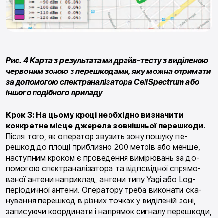
Рис. 4 Карта з результатами драйв-тесту з виділеною
червоним зоною з перешкодами, яку можна отримати
за допомогою спектраналізатора CellSpectrum або
іншого подібного приладу
Крок
3:
На цьому
кроці необхідно
визначити
конкретне
місце
джерела
зовнішньої перешко­ди
.
Після того, як оператор звузить зону пошуку пе­
решкод до площі приблизно 200 метрів або менше,
наступним кроком є проведення вимірювань за до­
помогою спектраналізатора та відповідної спрямо­
ваної антени наприклад, антени типу Yagi або Log-
періодичної антени. Оператору треба виконати ска­
нування перешкод в різних точках у виділеній зоні,
записуючи координати і напрямок сигналу перешко­ди,