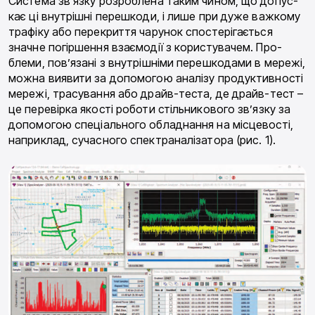
Система зв’язку розроблена таким чином, що допус­
кає ці внутрішні перешкоди, і лише при дуже важко­му
трафіку або перекриття чарунок спостерігається
значне погіршення взаємодії з користувачем. Про­
блеми, пов’язані з внутрішніми перешкодами в ме­режі,
можна виявити за допомогою аналізу продук­тивності
мережі, трасування або драйв-теста, де драйв-тест –
це перевірка якості роботи стільнико­вого зв’язку за
допомогою спеціального обладнання на місцевості,
наприклад, сучасного спектраналізатора (рис. 1).