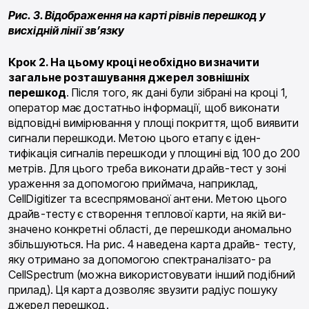
Рис. 3. Відображення на карті рівнів перешкод у
висхідній лінії зв
’
язку
Крок
2.
На цьому
кроці необхідно
визначити
загальне розташування джерел
зовнішніх
перешкод
. Після того, як дані були зібрані на кроці 1,
оператор має достатньо інформації, щоб виконати
відповідні вимірювання у площі покриття, щоб вия­вити
сигнали перешкоди. Метою цього етапу є іден­
тифікація сигналів перешкоди у площині від 100 до 200
метрів. Для цього треба виконати драйв-тест у зоні
ураження за допомогою приймача, наприклад,
CellDigitizer та всеспрямованої антени. Метою цього
драйв-тесту є створення теплової карти, на якій ви­
значено конкретні області, де перешкоди аномаль­но
збільшуються. На рис. 4 наведена карта драйв- тесту,
яку отримано за допомогою спектраналізато- ра
CellSpectrum (можна використовувати інший подібний
прилад). Ця карта дозволяє звузити радіус пошуку
джерел перешкод.