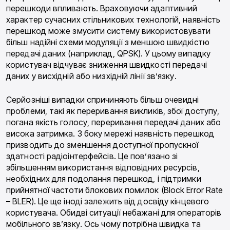
перешкоди впливають. Враховуючи адаптивний
характер сучасних стільникових техно­логій, наявність
перешкод може змусити систему використовувати
більш надійні схеми модуляції з меншою швидкістю
передачі даних (наприклад, QPSK). У цьому випадку
користувач відчуває зни­ження швидкості передачі
даних у висхідній або низ­хідній лінії зв’язку.
Серйозніші випадки спричиняють більш очевидні
проблеми, такі як переривання викликів, збої досту­пу,
погана якість голосу, переривання передачі да­них або
висока затримка. З боку мережі наявність перешкод
призводить до зменшення доступної про­пускної
здатності радіоінтерфейсів. Це пов’язано зі
збільшенням використання відповідних ресурсів,
необхідних для подолання перешкод, і підтримки
прийнятної частоти блокових помилок (Block Error Rate
– BLER). Це ще іноді залежить від досвіду кін­цевого
користувача. Обидві ситуації небажані для операторів
мобільного зв’язку. Ось чому потрібна швидка та