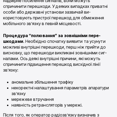
надмірне посилення сигналів, вони мо­жуть
спричинити перешкоди. У деяких випадках приватні
особи або державні установи зазвичай ви­
користовують пристрої перешкод для обмеження
мобільного зв’язку в певній місцевості.
Процедура “полювання” за зовнішніми пере­
шкодами
. Необхідно спочатку виявити та усунути
можливі внутрішні перешкоди, перш ніж прийти до
висновку, що перешкоди викликані зовнішніми сиг­
налами. Ось деякі внутрішні причини, які можуть
спричинити підвищення перешкод висхідної лінії
зв’язку:
аномальне збільшення трафіку
некоректні налаштування параметрів апарату­ри
зв’язку
мережеве втручання
наявність ретрансляторів у мережі.
Після того, як оператор радіозв’язку визначив з