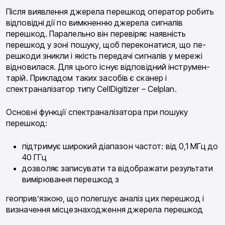
Після виявлення джерела перешкод оператор робить
відповідні дії по вимкненню джерела сигна­лів
перешкод. Паралельно він перевіряє наявність
перешкод у зоні пошуку, щоб переконатися, що пе­
решкоди зникли і якість передачі сигналів у мережі
відновилася. Для цього існує відповідний інструмен­
тарій. Прикладом таких засобів є сканер і
спектраналізатор типу CellDigitizer – Celplan.
Основні функції спектраналізатора при пошуку
перешкод:
підтримує широкий діапазон частот: від 0,1 МГц до
40 ГГц
дозволяє записувати та відображати результа­ти
вимірювання перешкод з
геоприв’язкою, що полегшує аналіз цих пере­шкод і
визначення місцезнаходження джерела пе­решкод