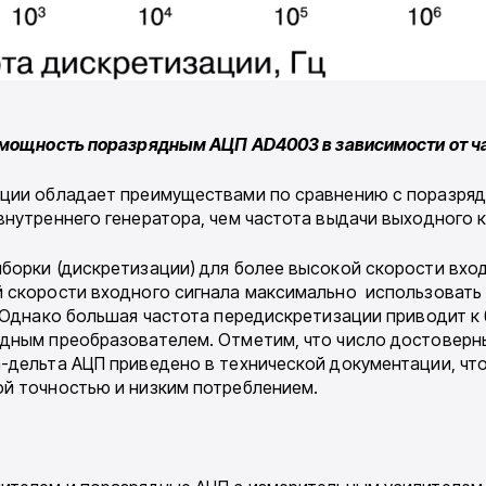
я мощность поразрядным АЦП AD4003 в зависимости от ч
ции обладает преимуществами по сравнению с поразрядн
внутреннего генератора, чем частота выдачи выходного 
борки (дискретизации) для более высокой скорости вхо
й скорости входного сигнала максимально использовать
. Однако большая частота передискретизации приводит 
ядным преобразователем. Отметим, что число достоверн
-дельта АЦП приведено в технической документации, чт
ой точностью и низким потреблением.