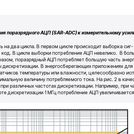
ния поразрядного АЦП (SAR-ADC) к измерительному усили
 на два цикла. В первом цикле происходит выборка сиг-
 код. В цикле выборки потребление АЦП невелико. В бол
разом, поразрядный АЦП потребляет большую часть энерг
ы дискретизации. В энергосберегающих приложениях для
датчиков температуры или влажности, целесообразно ис
мальную величину потребляемого тока. На рис. 2 в кач
ри различных частотах дискретизации. Например, при ч
оте дискретизации 1 МГц потребление АЦП увеличивается