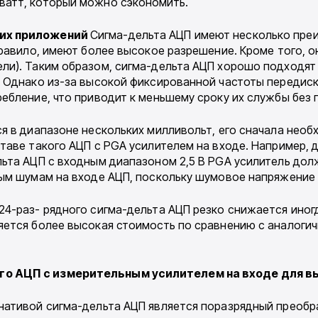
ватт, который можно сэкономить.
ких приложений
Сигма-дельта АЦП имеют несколько пре
правило, имеют более высокое разрешение. Кроме того, о
ли). Таким образом, сигма-дельта АЦП хорошо подходят 
 Однако из-за высокой фиксированной частоты передиск
ебление, что приводит к меньшему сроку их службы без 
я в диапазоне нескольких милливольт, его сначала необ
таве такого АЦП с PGA усилителем на входе. Например,
льта АЦП с входным диапазоном 2,5 В PGA усилитель дол
ным шумам на входе АЦП, поскольку шумовое напряжение
4-раз- рядного сигма-дельта АЦП резко снижается иногд
яется более высокая стоимость по сравнению с аналоги
о АЦП с измерительным усилителем на входе для в
нативой сигма-дельта АЦП является поразрядный преобр