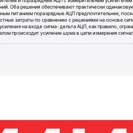
ителем и поразрядные АЦП с измерительным усилителем 
ний. Оба решения обеспечивают практически одинаковую
ным питанием поразрядные АЦП предпочтительнее, поск
стные затраты по сравнению с решениями на основе сиг
силения на входе сигма- дельта АЦП, как правило, огра
алом происходит усиление шума в цепи измерения сигнал