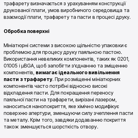
трафарету визначається з урахуванням конструкції
друкованої плати, умов виробничого середовища та
взаємодії плати, трафарету та пасти в процесі друку.
Обробка поверхні
Мініатюрні системи з високою щільністю упаковки є
проблемою для процесу друку паяльною пастою.
Використання невеликих компонентів, таких як 0201,
01005 і µBGA, щоб запобігти з’єднанню та зміщенню
компонентів,
вимагає ідеального вивільнення
пасти з трафарету
. При розміщенні мініатюрних
компонентів часто потрібні відносно високі
відкладення пасти. Для покращення переносу
паяльної пасти на трафарети, вирізані лазером,
наноситься нанопокриття, яке хімічно модифікує
поверхню апертури, зменшуючи силу зчеплення пасти
та металу. Крім того, завдяки додаванню покриття
також зменшується шорсткість отвору.