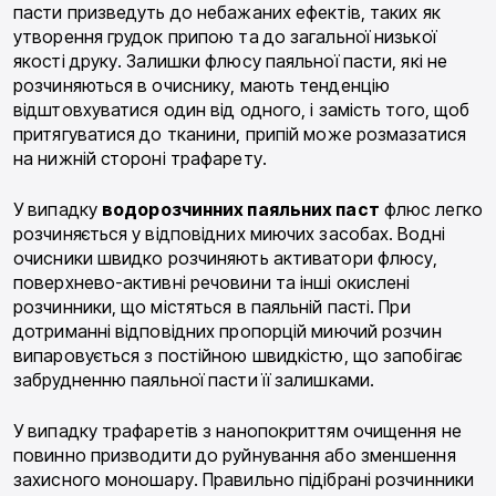
пасти призведуть до небажаних ефектів, таких як
утворення грудок припою та до загальної низької
якості друку. Залишки флюсу паяльної пасти, які не
розчиняються в очиснику, мають тенденцію
відштовхуватися один від одного, і замість того, щоб
притягуватися до тканини, припій може розмазатися
на нижній стороні трафарету.
У випадку
водорозчинних паяльних паст
флюс легко
розчиняється у відповідних миючих засобах. Водні
очисники швидко розчиняють активатори флюсу,
поверхнево-активні речовини та інші окислені
розчинники, що містяться в паяльній пасті. При
дотриманні відповідних пропорцій миючий розчин
випаровується з постійною швидкістю, що запобігає
забрудненню паяльної пасти її залишками.
У випадку трафаретів з нанопокриттям очищення не
повинно призводити до руйнування або зменшення
захисного моношару. Правильно підібрані розчинники