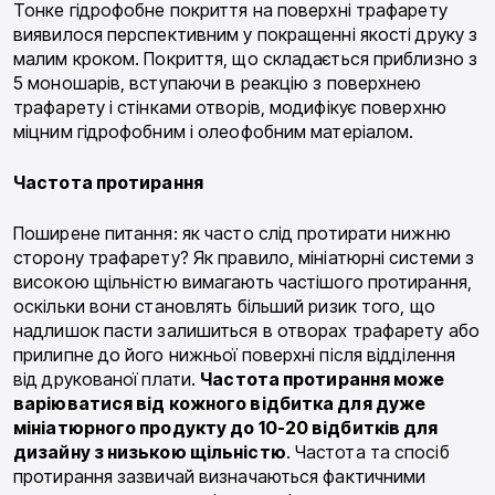
Тонке гідрофобне покриття на поверхні трафарету
виявилося перспективним у покращенні якості друку з
малим кроком. Покриття, що складається приблизно з
5 моношарів, вступаючи в реакцію з поверхнею
трафарету і стінками отворів, модифікує поверхню
міцним гідрофобним і олеофобним матеріалом.
Частота протирання
Поширене питання: як часто слід протирати нижню
сторону трафарету? Як правило, мініатюрні системи з
високою щільністю вимагають частішого протирання,
оскільки вони становлять більший ризик того, що
надлишок пасти залишиться в отворах трафарету або
прилипне до його нижньої поверхні після відділення
від друкованої плати.
Частота протирання може
варіюватися від кожного відбитка для дуже
мініатюрного продукту до 10-20 відбитків для
дизайну з низькою щільністю
. Частота та спосіб
протирання зазвичай визначаються фактичними