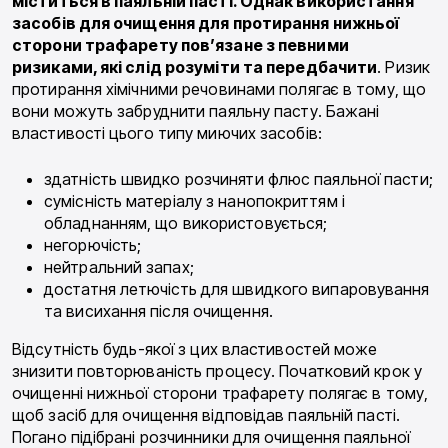
міститься в паяльній пасті. Однак використання
засобів для очищення для протирання нижньої
сторони трафарету пов’язане з певними
ризиками, які слід розуміти та передбачити
. Ризик
протирання хімічними речовинами полягає в тому, що
вони можуть забруднити паяльну пасту. Бажані
властивості цього типу миючих засобів:
здатність швидко розчиняти флюс паяльної пасти;
сумісність матеріалу з нанопокриттям і
обладнанням, що використовується;
негорючість;
нейтральний запах;
достатня летючість для швидкого випаровування
та висихання після очищення.
Відсутність будь-якої з цих властивостей може
знизити повторюваність процесу. Початковий крок у
очищенні нижньої сторони трафарету полягає в тому,
щоб засіб для очищення відповідав паяльній пасті.
Погано підібрані розчинники для очищення паяльної