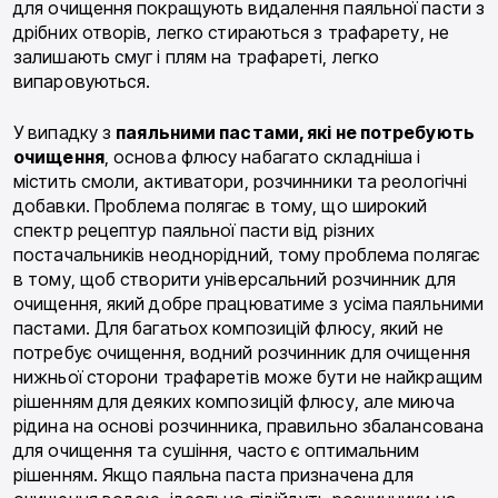
для очищення покращують видалення паяльної пасти з
дрібних отворів, легко стираються з трафарету, не
залишають смуг і плям на трафареті, легко
випаровуються.
У випадку з
паяльними пастами, які не потребують
очищення
, основа флюсу набагато складніша і
містить смоли, активатори, розчинники та реологічні
добавки. Проблема полягає в тому, що широкий
спектр рецептур паяльної пасти від різних
постачальників неоднорідний, тому проблема полягає
в тому, щоб створити універсальний розчинник для
очищення, який добре працюватиме з усіма паяльними
пастами. Для багатьох композицій флюсу, який не
потребує очищення, водний розчинник для очищення
нижньої сторони трафаретів може бути не найкращим
рішенням для деяких композицій флюсу, але миюча
рідина на основі розчинника, правильно збалансована
для очищення та сушіння, часто є оптимальним
рішенням. Якщо паяльна паста призначена для