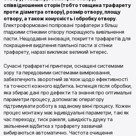
співвідношення сторін (тобто товщина трафарету
проти діаметра отвору), розмір отвору, площу
отвору, а також конусність і обробку отвору
.
Електроформовані поліровані трафатери з більш
гладкими стінками отвору покращують вивільнення
пасти. Нещодавня інновація, покриття трафаретів для
покращення виділення паяльної пасти зі стінки
трафарету, наразі викликає великий інтерес.
Сучасні трафаретні принтери, оснащені системами
зору та передовими системами вимірювання,
забезпечують зворотний зв’язок щодо ефективності
та точності кожного відбитка. Інспекція після обробки,
яка збирає дані про дефекти та знання про оптимальні
параметри процесу, допомагає оператору
підтримувати роботу в заданому вікні процесу. Кожен
процес монтажу має індивідуальні параметри, такі як
час переходу, тиск ракеля, швидкість друку та
звільнення відбитка з трафарету зазвичай
вибираються автоматично. Частота очищення