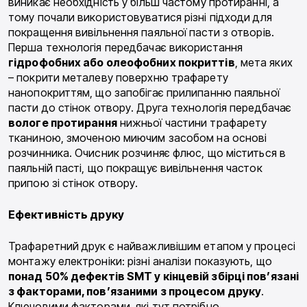
виникає необхідність у більш частому протиранні, а
тому почали використовуватися різні підходи для
покращення вивільнення паяльної пасти з отворів.
Перша технологія передбачає використання
гідрофобних або олеофобних покриттів
, мета яких
– покрити металеву поверхню трафарету
нанопокриттям, що запобігає прилипанню паяльної
пасти до стінок отвору. Друга технологія передбачає
вологе протирання
нижньої частини трафарету
тканиною, змоченою миючим засобом на основі
розчинника. Очисник розчиняє флюс, що міститься в
паяльній пасті, що покращує вивільнення часток
припою зі стінок отвору.
Ефективність друку
Трафаретний друк є найважливішим етапом у процесі
монтажу електроніки: різні аналізи показують, що
понад 50% дефектів SMT у кінцевій збірці пов’язані
з факторами, пов’язаними з процесом друку
.
Ключовими факторами, які тут потрібно