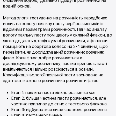
очищення водою, ідеально підійдуть розчинники на
водній основі.
Методологія тестування на розчинність передбачає
вплив на вологу паяльну пасту серії розчинників із
відомими параметрами розчинності. Під час аналізу
вологу паяльну пасту поміщають у скляний флакон, до
якого додають досліджувані розчинники, а флакони
поміщають на обертове колесо на 2-4 хвилини, щоб
перевірити, чи досліджуваний розчинник розчиняє
флюс. Коли флюс добре розчиняється в
досліджуваному розчиннику, частки припою в пасті
вивільняються і вільно розсіюються в розчині.
Класифікація вологої паяльної пасти заснована на
здатності кожного розчинника розчиняти флюс:
Етап 1: паяльна паста вільно розчиняється
Етап 2: більша частина пасти розчиняється, але
частина прилипає до стінок тестового флакона
Етап 3: відбувається лише часткове розчинення
Етап 4: паста нерозчинна