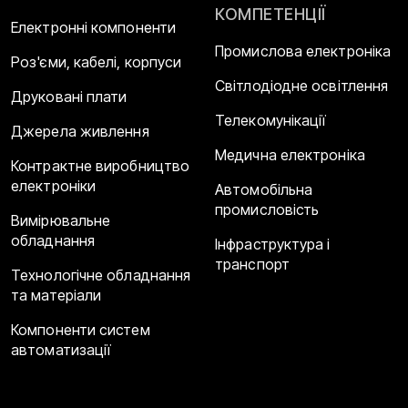
КОМПЕТЕНЦІЇ
Електронні компоненти
Промислова електроніка
Роз'єми, кабелі, корпуси
Світлодіодне освітлення
Друковані плати
Телекомунікації
Джерела живлення
Медична електроніка
Контрактне виробництво
електроніки
Автомобільна
промисловість
Вимірювальне
обладнання
Інфраструктура і
транспорт
Технологічне обладнання
та матеріали
Компоненти систем
автоматизації