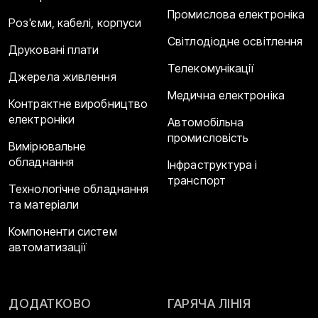
Промислова електроніка
Роз'єми, кабелі, корпуси
Світлодіодне освітлення
Друковані плати
Телекомунікації
Джерела живлення
Медична електроніка
Контрактне виробництво
електроніки
Автомобільна
промисловість
Вимірювальне
обладнання
Інфраструктура і
транспорт
Технологічне обладнання
та матеріали
Компоненти систем
автоматизації
ДОДАТКОВО
ГАРЯЧА ЛІНІЯ