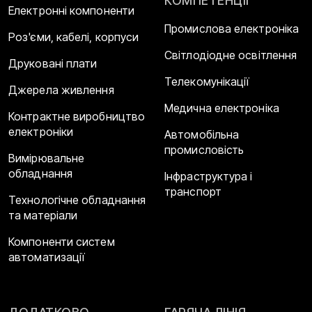
КОМПЕТЕНЦІЇ
Електронні компоненти
Промислова електроніка
Роз'єми, кабелі, корпуси
Світлодіодне освітлення
Друковані плати
Телекомунікації
Джерела живлення
Медична електроніка
Контрактне виробництво
електроніки
Автомобільна
промисловість
Вимірювальне
обладнання
Інфраструктура і
транспорт
Технологічне обладнання
та матеріали
Компоненти систем
автоматизації