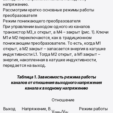
напряжению.
Рассмотрим кратко основные режимы работы
преобразователя
Режим понижающего преобразователя
При управлении выходом одного из каналов
транзистор M3_x открыт, а M4 – закрыт (рис. 1). Ключи
M1 и M2 переключаются, как в традиционном
понижающем преобразователе. То есть, когда M1
открыт, а M2 закрыт – запасается энергия в катушке
индуктивности L1. Тогда M2 открыт, а M1 закрыт –
энергия, накопленная в катушке индуктивности,
передается на выход.
Таблица 1. Зависимость режима работы
каналов от отношения выходного напряжения
канала к входному напряжению
Отношение
Выход
Напряжение, В
Режим работы
V
/V
SBBx
IN