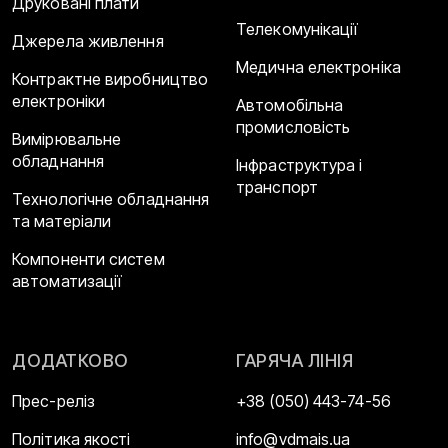
Друковані плати
Телекомунікації
Джерела живлення
Медична електроніка
Контрактне виробництво
електроніки
Автомобільна
промисловість
Вимірювальне
обладнання
Інфраструктура і
транспорт
Технологічне обладнання
та матеріали
Компоненти систем
автоматизації
ДОДАТКОВО
ГАРЯЧА ЛІНІЯ
Прес-реліз
+38 (050) 443-74-56
Політика якості
info@vdmais.ua