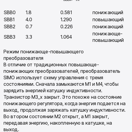
SBB0
1.8
0.581
понижающий
SBB1
4.0
1.290
повышающий
SBB2
0.7
0.226
понижающий
понижающе-
SBB3
3.3
1.064
повышающий
Режим понижающе-повышающего
преобразователя
В отличие от традиционных повышающе-
понижающих преобразователей, преобразователь
SIMO использует схему управления с тремя
состояниями. Сначала замыкаются M1 и M4, чтобы
зарядить энергией катушку индуктивности.
Транзистор M3_x закрыт. Это похоже на состояние
понижающего регулятора, когда энергия подается на
выход, продолжая заряжать катушку индуктивности.
Во втором состоянии M2 открыт, а M1 закрыт,
передавая энергию, накопленную в катушке, на
выход.