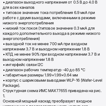
• диапазон выходного напряжения от 0.5 В до 4.0 В
для всех каналов
• типовое значение тока потребления 6.9 мкА при
работе с двумя выходами, включенными в режиме
низкого энергопотребления
• низкий ток покоя (типовое значение 0.3 мкА для
каждого дополнительного выхода в режиме низкого
энергопотребления)
• выходной ток не менее 700 мА при входном
напряжении 3.7 В и выходном напряжении 1.8 В
• КПД не менее 90% при входном напряжении 3.7 В и
выходном напряжении 1.8 В
• интерфейс связи I2C
• диапазон рабочих температур -40 до 85 °C
• габаритные размеры 1.99×1.99×0.64 мм
• корпус с шариковыми выводами WLP-16 (Wafer-Level
Package).
Структурная схема ИМС MAX77655 приведена на рис.
1.
Основной мощный каскад преобразует входное