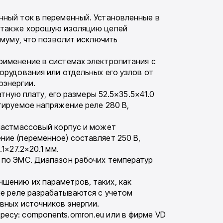
нный ток в переменный. Установленные в
а также хорошую изоляцию цепей
имуму, что позволит исключить
рименение в системах электропитания с
орудования или отдельных его узлов от
оэнергии.
тную плату, его размеры 52.5×35.5×41.0
тируемое напряжение реле 280 В,
пластмассовый корпус и может
ие (переменное) составляет 250 В,
1×27.2×20.1 мм.
 по ЭМС. Диапазон рабочих температур
шению их параметров, таких, как
ые реле разрабатываются с учетом
вных источников энергии.
есу: components.omron.eu или в фирме VD