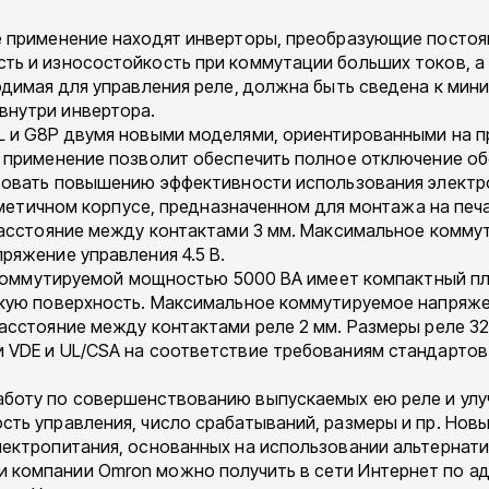
е применение находят инверторы, преобразующие постоя
ть и износостойкость при коммутации больших токов, 
одимая для управления реле, должна быть сведена к мин
внутри инвертора.
L и G8P двумя новыми моделями, ориентированными на п
 применение позволит обеспечить полное отключение об
твовать повышению эффективности использования электр
ерметичном корпусе, предназначенном для монтажа на печа
расстояние между контактами 3 мм. Максимальное комму
ряжение управления 4.5 В.
ой коммутируемой мощностью 5000 ВА имеет компактный 
скую поверхность. Максимальное коммутируемое напряжен
сстояние между контактами реле 2 мм. Размеры реле 32.
 VDE и UL/CSA на соответствие требованиям стандартов
боту по совершенствованию выпускаемых ею реле и улуч
ть управления, число срабатываний, размеры и пр. Нов
ектропитания, основанных на использовании альтернати
компании Omron можно получить в сети Интернет по адр