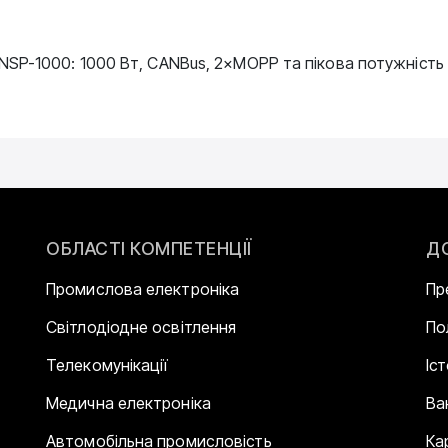
SP-1000: 1000 Вт, CANBus, 2×MOPP та пікова потужність
ОБЛАСТІ КОМПЕТЕНЦІЇ
Д
Промислова електроніка
Пр
Світлодіодне освітлення
По
Телекомунікації
Іс
Медична електроніка
Ва
Автомобільна промисловість
Ка