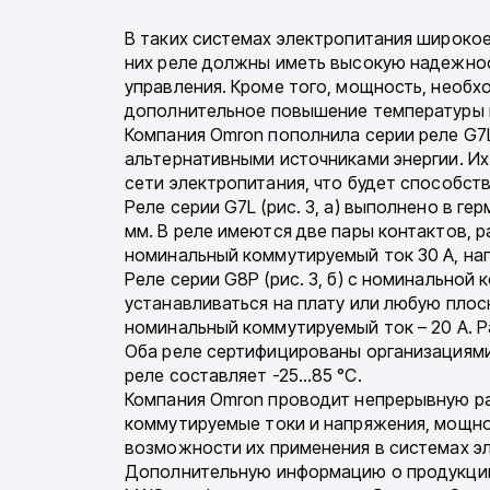
В таких системах электропитания широко
них реле должны иметь высокую надежнос
управления. Кроме того, мощность, необх
дополнительное повышение температуры 
Компания Omron пополнила серии реле G7
альтернативными источниками энергии. Их
сети электропитания, что будет способс
Реле серии G7L (рис. 3, а) выполнено в г
мм. В реле имеются две пары контактов, 
номинальный коммутируемый ток 30 A, нап
Реле серии G8P (рис. 3, б) с номинальн
устанавливаться на плату или любую пло
номинальный коммутируемый ток – 20 А. Ра
Оба реле сертифицированы организациями
реле составляет -25…85 °C.
Компания Omron проводит непрерывную ра
коммутируемые токи и напряжения, мощнос
возможности их применения в системах эл
Дополнительную информацию о продукции 