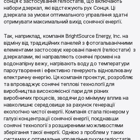
сонця є застосування геліостатів, що включають
набори дзеркал, які відстежують рух Сонця. Ці
дзеркала за умови оптимального управління здатні
отримувати максимальний вихід сонячної енергії.
Так, наприклад, компанія BrightSource Energy, Inc. на
відміну від традиційних панелей з фотогальванічними
елементами застосовує керовані панелі (геліостати) з
дзеркалами, які направляють сонячні промені на
водонапірну вежу, нагрівають воду до температури
пароутворення і ефективно генерують відновлювану
електричну енергію. Ця компанія проектує, розробляє
та впроваджує сонячні теплові технології для
виробництва високоякісної пари для різних
виробничих процесів, зводячи до мінімуму вплив на
навколишнє середовище за рахунок генерації
екологічно чистої енергії. Компанія стала піонером у
галузі концентрації сонячної енергії, поєднавши
сонячні технології з розширеними можливостями
зберігання такої енергії. Однією з проблем у таких
системах є оптимальне управління рухом геліостатів