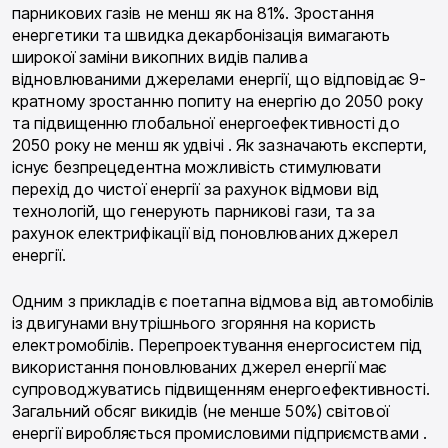
парникових газів не менш як на 81%. Зростання
енергетики та швидка декарбонізація вимагають
широкої заміни викопних видів палива
відновлюваними джерелами енергії, що відповідає 9-
кратному зростанню попиту на енергію до 2050 року
та підвищенню глобальної енергоефективності до
2050 року не менш як удвічі . Як зазначають експерти,
існує безпрецедентна можливість стимулювати
перехід до чистої енергії за рахунок відмови від
технологій, що генерують парникові гази, та за
рахунок електрифікації від поновлюваних джерел
енергії.
Одним з прикладів є поетапна відмова від автомобілів
із двигунами внутрішнього згоряння на користь
електромобілів. Перепроектування енергосистем під
використання поновлюваних джерел енергії має
супроводжуватись підвищенням енергоефективності.
Загальний обсяг викидів (не менше 50%) світової
енергії виробляється промисловими підприємствами .