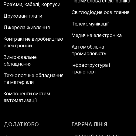
Промислова електроніка
Роз'єми, кабелі, корпуси
Світлодіодне освітлення
Друковані плати
Телекомунікації
Джерела живлення
Медична електроніка
Контрактне виробництво
електроніки
Автомобільна
промисловість
Вимірювальне
обладнання
Інфраструктура і
транспорт
Технологічне обладнання
та матеріали
Компоненти систем
автоматизації
ДОДАТКОВО
ГАРЯЧА ЛІНІЯ