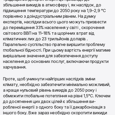
збільшення викидів в атмосферу і, як наслідок, до
підвищення температури до 2050 року на 1,9–2,9 °C
порівняно з доіндустріальним рівнем. На думку
експертів, наслідки всього цього можуть призвести
до переміщення 33% населення у світі , скорочення
світового ВВП на 11–18% та щорічних втрат від
кліматичних лих до 23 трильйонів доларів .
Паралельно суспільство прагне вирішити проблему
глобальної бідності. При цьому вартість енергії матиме
вирішальне значення для забезпечення доступу
населення до основних послуг, включаючи продукти
харчування.
Проте, щоб уникнути найгірших наслідків зміни
клімату, необхідно забезпечити мінімально можливий,
а краще нульовий рівень викидів до 2050 року і
обмежити глобальне потепління на рівні 1,5°C. Ключем
до досягнення цих двох цілей є збільшення ви-
робленої енергії з одного боку та її декарбонізація з
іншого боку. Вже зараз необхідно скоротити викиди