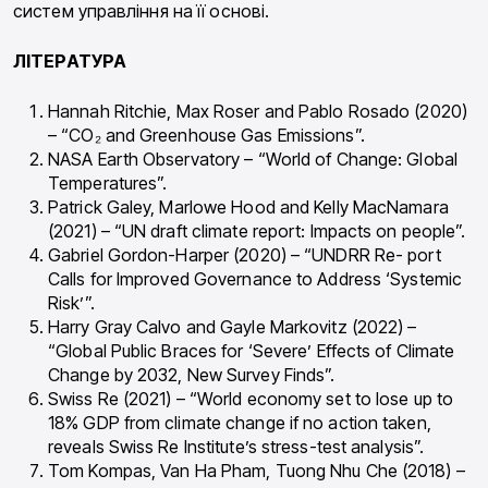
систем управління на її основі.
ЛІТЕРАТУРА
Hannah Ritchie, Max Roser and Pablo Rosado (2020)
– “CO₂ and Greenhouse Gas Emissions”.
NASA Earth Observatory – “World of Change: Global
Temperatures”.
Patrick Galey, Marlowe Hood and Kelly MacNamara
(2021) – “UN draft climate report: Impacts on people”.
Gabriel Gordon-Harper (2020) – “UNDRR Re- port
Calls for Improved Governance to Address ‘Systemic
Risk’”.
Harry Gray Calvo and Gayle Markovitz (2022) –
“Global Public Braces for ‘Severe’ Effects of Climate
Change by 2032, New Survey Finds”.
Swiss Re (2021) – “World economy set to lose up to
18% GDP from climate change if no action taken,
reveals Swiss Re Institute’s stress-test analysis”.
Tom Kompas, Van Ha Pham, Tuong Nhu Che (2018) –