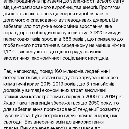
електродвигунів призвели до залежності всього світу
від централізованого виробництва енергії. Протягом
двох останніх століть ця енергія вироблялася з
допомогою спалювання вуглеводневих джерел. Це
забезпечило потужне економічне зростання, яке
зараз дорого обходиться суспільству. З 1820 викиди
парникових газів зросли в 686 разів , що призвело до
глобального потепління в середньому не менше ніж на
1,1 ° C і, як результат, до цілого ряду значних
екологічних, економічних і соціальних наслідків.
Так, наприклад, понад 160 мільйонів людей нині
потерпають від нестачі продуктів харчування через
кліматичні кризи 2015–2019 років , до 3 трильйонів
доларів у вигляді економічних втрат викликані
стихійними катастрофами в період з 2000 по 2019 рік .
Якщо така тенденція збережеться до 2050 року, то
для забезпечення прогнозованої тенденції розвитку
суспільства, буде потрібно вдвічі більше енергії, ніж
сьогодні. Без внесення змін до використання
традиційних джерел енергії це призведе до