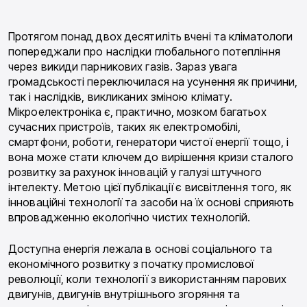
Протягом понад двох десятиліть вчені та кліматологи
попереджали про наслідки глобального потепління
через викиди парникових газів. Зараз увага
громадськості переключилася на усунення як причини,
так і наслідків, викликаних зміною клімату.
Мікроелектроніка є, практично, мозком багатьох
сучасних пристроїв, таких як електромобілі,
смартфони, роботи, генератори чистої енергії тощо, і
вона може стати ключем до вирішення кризи сталого
розвитку за рахунок інновацій у галузі штучного
інтелекту. Метою цієї публікації є висвітлення того, як
інноваційні технології та засоби на їх основі сприяють
впровадженню екологічно чистих технологій.
Доступна енергія лежала в основі соціального та
економічного розвитку з початку промислової
революції, коли технології з використанням парових
двигунів, двигунів внутрішнього згоряння та