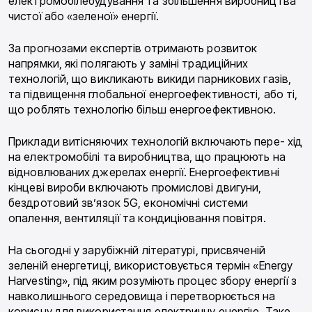
електромобілебудування та збільшення виробництва
чистої або «зеленої» енергії.
За прогнозами експертів отримають розвиток
напрямки, які полягають у заміні традиційних
технологій, що викликають викиди парникових газів,
та підвищення глобальної енергоефективності, або ті,
що роблять технологію більш енергоефективною.
Приклади витісняючих технологій включають пере- хід
на електромобілі та виробництва, що працюють на
відновлюваних джерелах енергії. Енергоефективні
кінцеві вироби включають промислові двигуни,
бездротовий зв’язок 5G, економічні системи
опалення, вентиляції та кондиціювання повітря.
На сьогодні у зарубіжній літературі, присвяченій
зеленій енергетиці, використовується термін «Energy
Harvesting», під яким розуміють процес збору енергії з
навколишнього середовища і перетворюється на
корисну для використання електричну енергію. Таке