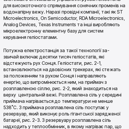
для високоточного спрямування сонячних променів на
водонапірну вежу. Наразі провідні компанії, такі як ST
Microelectronics, On Semicoductor, RDA Microelectronics,
Analog Devices, Texas Instruments та інші виробляють
мікроелектронну елементну базу для систем
керування геліостатами.
Потужна електростанція за такої технології за-
звичай включає десятки тисяч геліостатів, які
відстежують рух Сонця. Геліостати, рис. 2-1,
встановлюються на двовісних трекерах, які стежать
за положенням та рухом Сонця і направляють
енергію, що випромінюється ним, на приймач з
розплавленою сіллю, рис. 2-2, який знаходиться на
верху центральній вежі. Розплавлена сіль у середині
приймача нагрівається до температури не менше
538˚C. З приймача розплавлена сіль поступає у
резервуар, який виконує роль гігантської зарядженої
батареї, рис. 2-3. З резервуару розплавлена сіль
надходить у теплообмінник, в якому нагріває пар, що