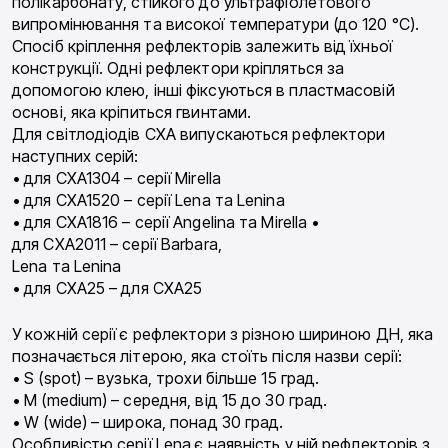
полікарбонату, стійкого до ультрафіолетового
випромінювання та високої температури (до 120 °C).
Спосіб кріплення рефлекторів залежить від їхньої
конструкції. Одні рефлектори кріпляться за
допомогою клею, інші фіксуються в пластмасовій
основі, яка кріпиться гвинтами.
Для світлодіодів СХА випускаються рефлектори
наступних серій:
• для CXA1304 – серії Mirella
• для CXA1520 – серії Lena та Lenina
• для CXA1816 – серії Angelina та Mirella •
для CXA2011 – серії Barbara,
Lena та Lenina
• для СХА25 – для СХА25
У кожній серії є рефлектори з різною шириною ДН, яка
позначається літерою, яка стоїть після назви серії:
• S (spot) – вузька, трохи більше 15 град.
• M (medium) – середня, від 15 до 30 град.
• W (wide) – широка, понад 30 град.
Особливістю серії Lena є наявність у ній рефлекторів з