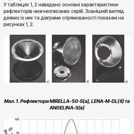
У таблицях 1, 2 наведено основні характеристики
рефлекторів нижчеописаних серій. Зовнішній вигляд
деяких із них та діаграми спрямованості показані на
рисунках 1, 2.
Мал. 1. Рефлектори MIRELLA-50-S(а), LENA-M-DL(б) та
ANGELINA-S(в)