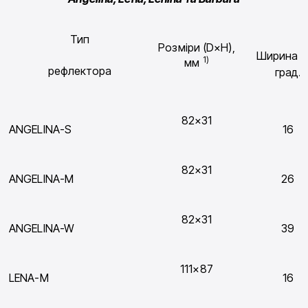
Тип
Розміри (D×H),
Ширина Д
1)
мм
рефлектора
град.
82×31
ANGELINA-S
16
82×31
ANGELINA-M
26
82×31
ANGELINA-W
39
111×87
LENA-M
16