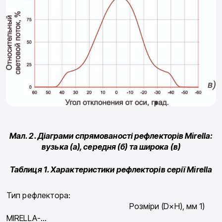
Мал. 2. Діаграми спрямованості рефлекторів Mirella:
вузька (а), середня (б) та широка (в)
Таблиця 1. Характеристики рефлекторів серії Mirella
Тип рефлектора:
Розміри (D×H), мм 1)
Ш
MIRELLA-…