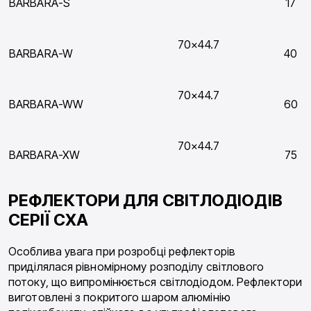
BARBARA-S
17
70×44.7
BARBARA-W
40
70×44.7
BARBARA-WW
60
70×44.7
BARBARA-XW
75
РЕФЛЕКТОРИ ДЛЯ СВІТЛОДІОДІВ
СЕРІЇ СХА
Особлива увага при розробці рефлекторів
приділялася рівномірному розподілу світлового
потоку, що випромінюється світлодіодом. Рефлектори
виготовлені з покритого шаром алюмінію