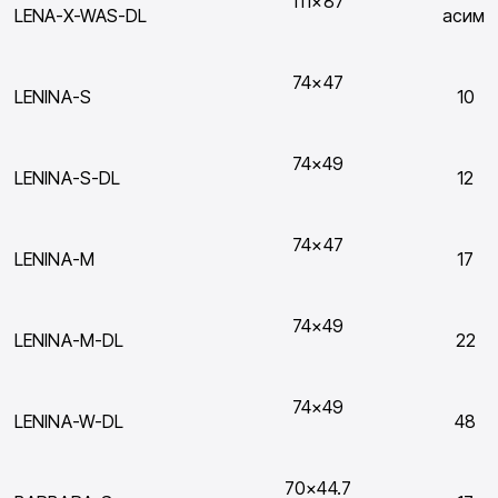
111×87
LENA-X-WAS-DL
асим.
74×47
LENINA-S
10
74×49
LENINA-S-DL
12
74×47
LENINA-M
17
74×49
LENINA-M-DL
22
74×49
LENINA-W-DL
48
70×44.7