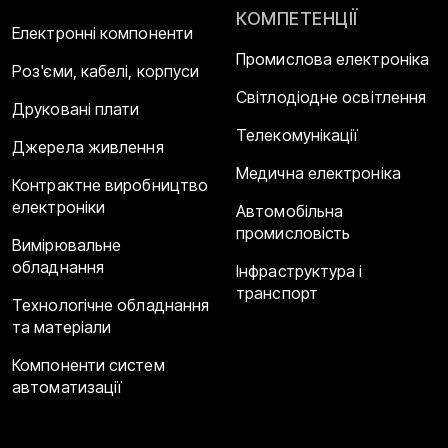
КОМПЕТЕНЦІЇ
Електронні компоненти
Промислова електроніка
Роз'єми, кабелі, корпуси
Світлодіодне освітлення
Друковані плати
Телекомунікації
Джерела живлення
Медична електроніка
Контрактне виробництво
електроніки
Автомобільна
промисловість
Вимірювальне
обладнання
Інфраструктура і
транспорт
Технологічне обладнання
та матеріали
Компоненти систем
автоматизації