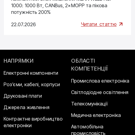
1000: 1000 Вт, CANBus, 2×MOPP та пікова
потужність 200%
Читати
статтю
22.07.2026
НАПРЯМКИ
ОБЛАСТІ
КОМПЕТЕНЦІЇ
Електронні компоненти
Промислова електроніка
Роз'єми, кабелі, корпуси
Світлодіодне освітлення
Друковані плати
Телекомунікації
Джерела живлення
Медична електроніка
Контрактне виробництво
електроніки
Автомобільна
промисловість