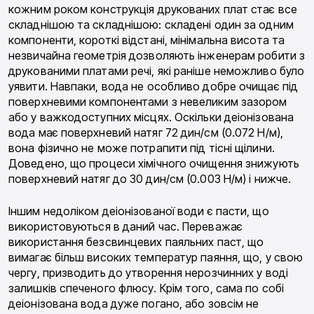
кожним роком конструкція друкованих плат стає все
складнішою та складнішою: складені один за одним
компоненти, короткі відстані, мінімальна висота та
незвичайна геометрія дозволяють інженерам робити з
друкованими платами речі, які раніше неможливо було
уявити. Навпаки, вода не особливо добре очищає під
поверхневими компонентами з невеликим зазором
або у важкодоступних місцях. Оскільки деіонізована
вода має поверхневий натяг 72 дин/см (0.072 Н/м),
вона фізично не може потрапити під тісні щілини.
Доведено, що процеси хімічного очищення знижують
поверхневий натяг до 30 дин/см (0.003 Н/м) і нижче.
Іншим недоліком деіонізованої води є пасти, що
використовуються в даний час. Переважає
використання безсвинцевих паяльних паст, що
вимагає більш високих температур паяння, що, у свою
чергу, призводить до утворення нерозчинних у воді
залишків спеченого флюсу. Крім того, сама по собі
деіонізована вода дуже погано, або зовсім не