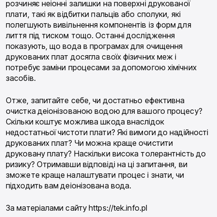
розчиняє неіонні залишки на поверхні друкованої
плати, такі як відбитки пальців або сполуки, які
полегшують вивільнення компонентів із форм для
лиття під тиском тощо. Останні дослідження
показують, що вода в програмах для очищення
друкованих плат досягла своїх фізичних меж і
потребує заміни процесами за допомогою хімічних
засобів.
Отже, запитайте себе, чи достатньо ефективна
очистка деіонізованою водою для вашого процесу?
Скільки коштує можлива шкода внаслідок
недостатньої чистоти плати? Які вимоги до надійності
друкованих плат? Чи можна краще очистити
друковану плату? Наскільки висока толерантність до
ризику? Отримавши відповіді на ці запитання, ви
зможете краще налаштувати процес і знати, чи
підходить вам деіонізована вода.
За матеріалами сайту https://tek.info.pl