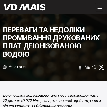
ПЕРЕВАГИ ТА НЕДОЛІКИ
ПРОМИВАННЯ ДРУКОВАНИХ
ПЛАТ ДЕІОНІЗОВАНОЮ
ВОДОЮ
Усі статті
Деіонізована вода дешева, але має поверхневий натяг
72 дин/см (0.072 Н/м), занадто високий, щоб потрапити
під компоненти з мінімальним зазором.