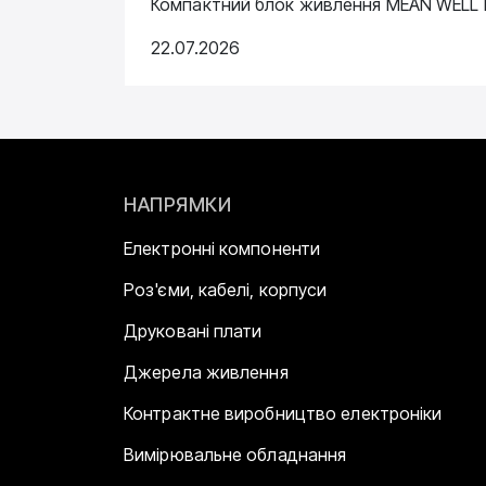
Компактний блок живлення MEAN WELL N
22.07.2026
НАПРЯМКИ
Електронні компоненти
Роз'єми, кабелі, корпуси
Друковані плати
Джерела живлення
Контрактне виробництво електроніки
Вимірювальне обладнання