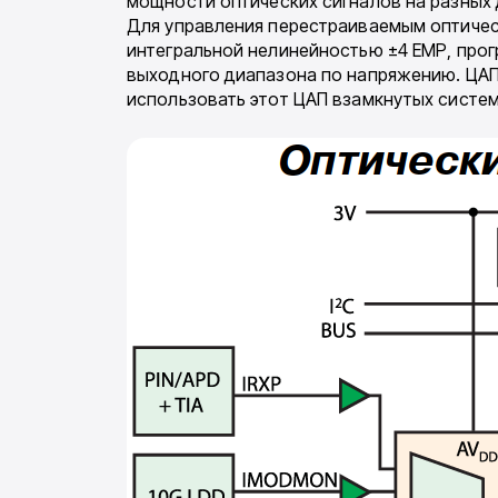
мощности оптических сигналов на разных 
Для уп­равления перестраиваемым оптиче
интегральной нелинейностью ±4 ЕМР, про
выходного диапазона по напряжению. ЦАП
использовать этот ЦАП взамкнутых систем