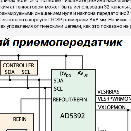
длинах волн. Это позволяет избежать режима насыщения 
ским аттенюатором может быть использован 32-канальны
граммируемыми смещением нуля и наклона передаточной
 выполнен в корпусе LFCSP размерами 8×8 мм. Наличие 
ах управления оптическими цепями, как это показано на 