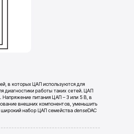
ей, в которых ЦАП используются для
я диагностики работы таких сетей. ЦАП
Напряже­ние питания ЦАП – 3 или 5 В, в
зование внешних компонентов, умень­шить
т широ­кий набор ЦАП семейства
dense
DAC