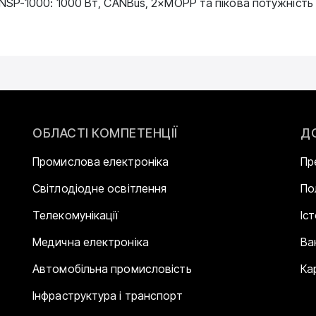
SP-1000: 1000 Вт, CANBus, 2×MOPP та пікова потужність
ОБЛАСТІ КОМПЕТЕНЦІЇ
Д
Промислова електроніка
Пр
Світлодіодне освітлення
По
Телекомунікації
Іс
Медична електроніка
Ва
Автомобільна промисловість
Ка
Інфраструктура і транспорт