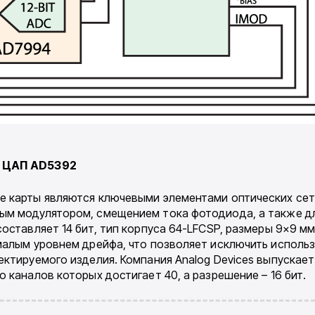
е ЦАП
AD
5392
е карты являются ключевыми элементами оптических сет
ым модулятором, смещением тока фотодиода, а также дл
ставляет 14 бит, тип корпуса 64-LFCSP, размеры 9×9 мм. 
 малым уровнем дрейфа, что позволяет исключить исполь
ектируе­мого изделия. Компания Analog Devices выпускае
 каналов которых достига­ет 40, а разрешение – 16 бит.