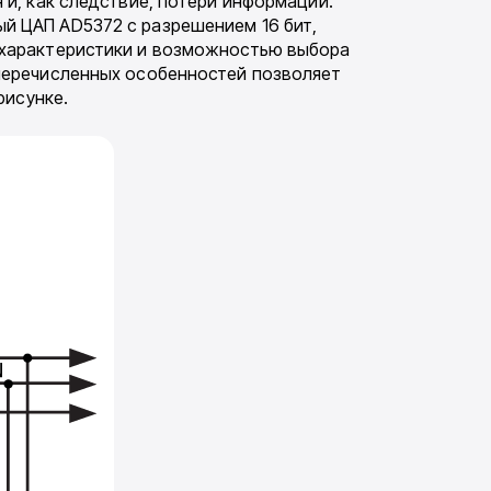
и, как следствие, потери информации.
й ЦАП AD5372 с разрешением 16 бит,
 характеристики и возможностью выбора
перечислен­ных особенностей позволяет
рисунке.