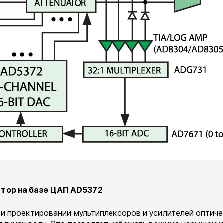
тор на базе ЦАП
AD
5372
 проекти­ровании мультиплексоров и усилителей оптичес