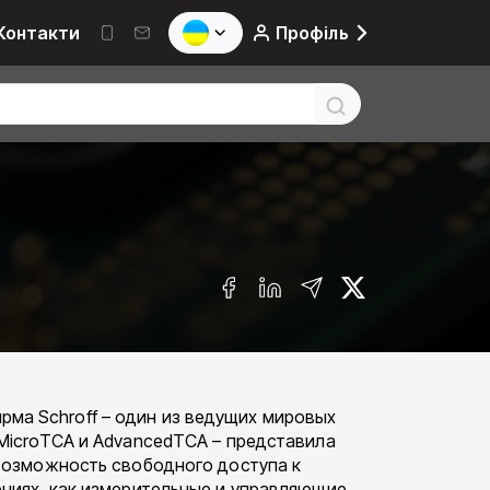
Контакти
Профіль
ирма Schroff – один из ведущих мировых
MicroTCA и AdvancedTCA – представила
 возможность свободного доступа к
ниях, как измерительные и управляющие