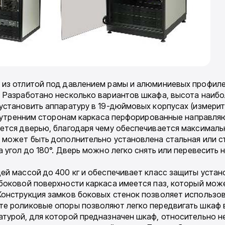
 из отлитой под давлением рамы и алюминиевых профиле
 Разработано несколько вариантов шкафа, высота наибол
установить аппаратуру в 19-дюймовых корпусах (измерит
 внутренним сторонам каркаса перфорированные направл
ется дверью, благодаря чему обеспечивается максималь
 может быть дополнительно установлена стальная или с
 угол до 180°. Дверь можно легко снять или перевесить 
ей массой до 400 кг и обеспечивает класс защиты устан
боковой поверхности каркаса имеется паз, который може
онструкция замков боковых стенок позволяет использов
те роликовые опоры позволяют легко передвигать шкаф 
турой, для которой предназначен шкаф, относительно не