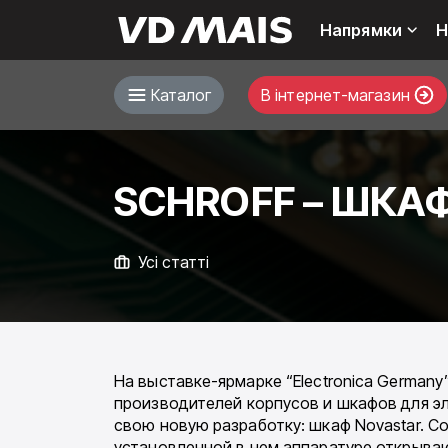
Напрямки
Н
Каталог
В інтернет-магазин
SCHROFF – ШКА
Усі статті
На выставке-ярмарке “Electronica Germany”
производителей корпусов и шкафов для э
свою новую разработку: шкаф Novastar. 
установленной в нем аппаратуре открыва