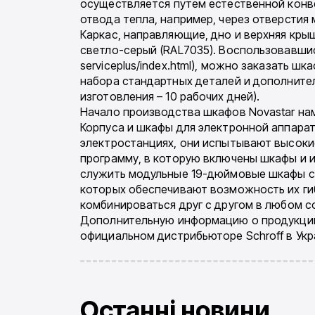
осуществляется путем естественной конв
отвода тепла, например, через отверстия
Каркас, направляющие, дно и верхняя кры
светло-серый (RAL7035). Воспользовавшись 
serviceplus/index.html), можно заказать 
набора стандартных деталей и дополните
изготовления – 10 рабочих дней).
Начало производства шкафов Novastar наме
Корпуса и шкафы для электронной аппарат
электростанциях, они испытывают высокие
программу, в которую включены шкафы и и
служить модульные 19-дюймовые шкафы се
которых обеспечивают возможность их ги
комбинироваться друг с другом в любом с
Дополнительную информацию о продукции ф
официальном дистрибьюторе Schroff в Укр
Останні новини