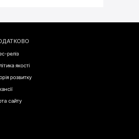
ОДАТКОВО
ес-реліз
літика якості
торія розвитку
кансії
рта сайту