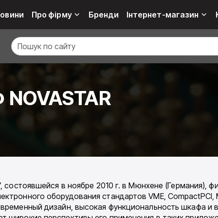
овини
Про фірму
Бренди
Інтернет-магазин
Ф NOVASTAR
, состоявшейся в ноябре 2010 г. в Мюнхене (Германия), ф
лектронного оборудования стандартов VME, CompactPCI, 
Современный дизайн, высокая функциональность шкафа и
ют широкие перспективы его применения в таких приложе