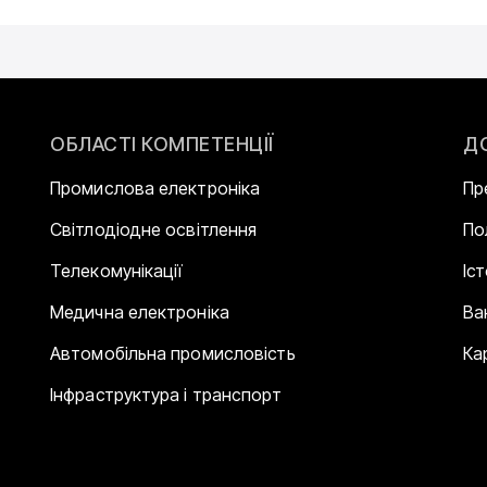
ОБЛАСТІ КОМПЕТЕНЦІЇ
Д
Промислова електроніка
Пр
Світлодіодне освітлення
По
Телекомунікації
Іс
Медична електроніка
Ва
Автомобільна промисловість
Ка
Інфраструктура і транспорт