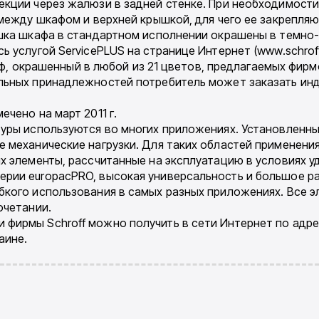
екции через жалюзи в задней стенке. При необходимост
 между шкафом и верхней крышкой, для чего ее закрепля
шка шкафа в стандартном исполнении окрашены в темно-се
услугой ServicePLUS на странице Интернет (www.schroff.c
шкаф, окрашенный в любой из 21 цветов, предлагаемых фи
льных принадлежностей потребитель может заказать ин
чено на март 2011 г.
уры используются во многих приложениях. Установленны
 механические нагрузки. Для таких областей применени
х элементы, рассчитанные на эксплуатацию в условиях уд
рии europacPRO, высокая универсальность и большое р
бкого использования в самых разных приложениях. Все э
очетании.
ирмы Schroff можно получить в сети Интернет по адресу
аине.