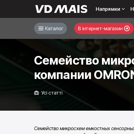
Напрямки
Н
Каталог
В інтернет-магазин
Семейство микр
компании OMRO
Усі статті
Семейство микросхем емко­стных сенсорных