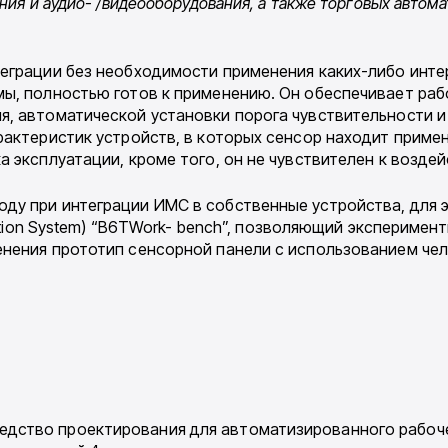
ния и аудио- /видеооборудования, а также торго­вых автом
теграции без необходимости применения каких-либо инте
мы, полностью готов к применению. Он обеспечивает ра
я, автоматической установки порога чувствительности и
рактеристик устройств, в которых сенсор находит приме
а эксплуата­ции, кроме того, он не чувствителен к возде
ду при интеграции ИМС в собственные устройства, для 
lation System) “B6TWork- bench”, позволяющий эксперимент
енения прототип сенсорной панели с использо­ванием ч
редство про­ектирования для автоматизированного рабоч