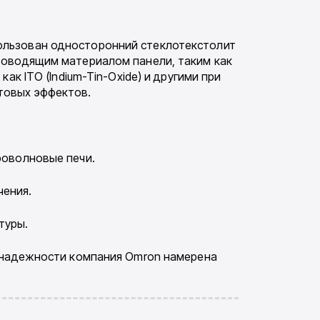
пользован односторонний стеклотекстолит
роводящим ма­териалом панели, таким как
ак ITO (Indium-Tin-Oxide) и другими при
товых эффектов.
­роволновые печи.
чения.
туры.
и на­дежности компания Omron намерена