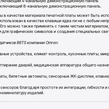
включающий 4-канальную демонстрационную панель
включающий 8-канальную демонстрационную панель.
ы в ка­честве материала печатной платы может быть ис
использован в каче­стве клавиши едва ли не с любым неп
 Его можно также применять с та­ким чистым материалом, к
 для графических символов и создания специ­альных све
датчи­ков
B6
TS компании
Omron:
ивные устройства, климат-контроль, кухонные плиты, мик
отпирание дверей, медицинская аппаратура общего назна
аты, би­летные автоматы, сенсорные ЖК-дисплеи, клавиа
 сенсо­ров благодаря простоте их интеграции, гибкости 
 номенклатуру изделий.