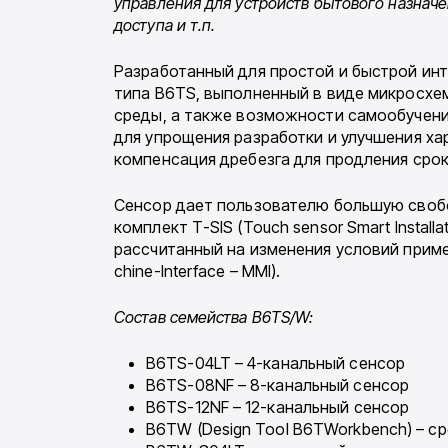
управления для уст­ройств бытового назначе
доступа и т.п.
Разработанный для простой и быстрой ин
типа B6TS, вы­полненный в виде микросхе
среды, а также возможности самообучени
для упрощения разработки и улучшения ха
ком­пенсация дребезга для продления срок
Сенсор дает пользователю большую свобо
комплект Т-SIS (Touch sensor Smart Instal
рассчитанный на изменения условий прим
chine-Interface – MMI).
Состав семейства
B6
TS/
W:
B6TS-04LT – 4-канальный сенсор
B6TS-08NF – 8-канальный сенсор
B6TS-12NF – 12-канальный сенсор
B6TW (Design Tool B6TWorkbench) – с