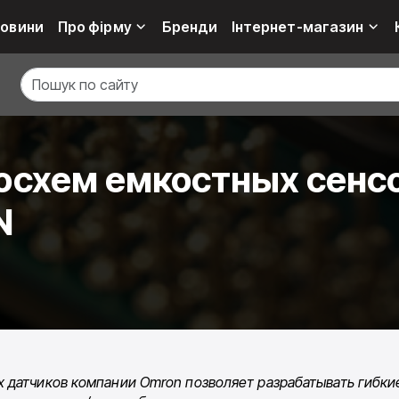
овини
Про фірму
Бренди
Інтернет-магазин
осхем емкостных сенс
N
 датчиков компа­нии
Omron позволяет разрабатывать гибки