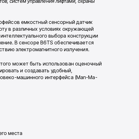
атов, систем управления лифтами, охраны
р­фейсов емкостный сенсорный датчик
боту в различных условиях окружающей
 интеллектуального выбора конструкции
нение. В сенсоре B6TS обеспечивается
йствию электромагнитного излучения.
этого может быть использован оценочный
ировать и созда­вать удобный,
еловеко-машинного интерфейса (Man-Ma­
его места