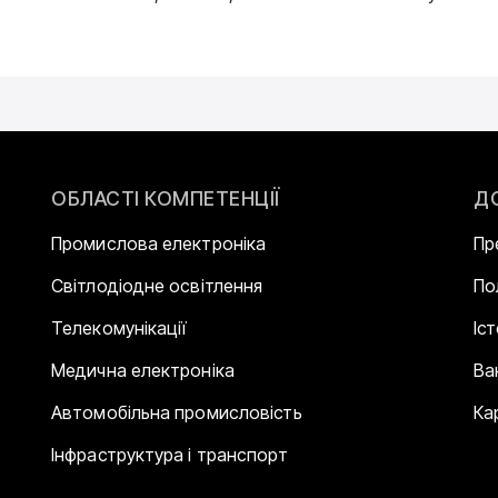
ОБЛАСТІ КОМПЕТЕНЦІЇ
Д
Промислова електроніка
Пр
Світлодіодне освітлення
По
Телекомунікації
Іс
Медична електроніка
Ва
Автомобільна промисловість
Ка
Інфраструктура і транспорт