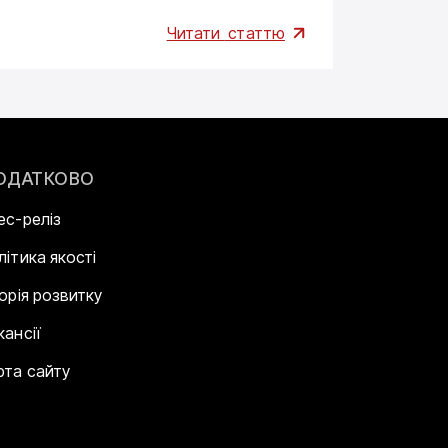
Читати
статтю
01.06.2026
ОДАТКОВО
ес-реліз
літика якості
торія розвитку
кансії
рта сайту