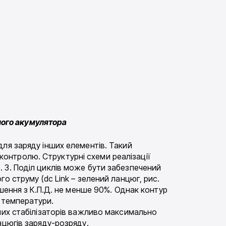
нного акумулятора
ля заряду інших елементів. Такий
онтролю. Структурні схеми реалізації
 3. Поділ циклів може бути забезпечений
о струму (dc Link – зелений ланцюг, рис.
ішення з К.П.Д. не менше 90%. Однак контур
і температури.
них стабілізаторів важливо максимально
нцюгів заряду-розряду.