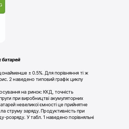
х батарей
щонайменше ± 0.5%. Для порівняння ті ж
 рис. 2 наведено типовий графік циклу
осування на ринок: ККД, точність
напруги при виробництві акумуляторних
батарей невеликої ємності це прийнятне
ела струму заряду. Продуктивність при
ряду-розряду. У табл. 1 наведено порівняльні