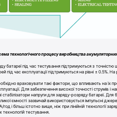
Схема технологічного процесу виробництва акумуляторни
ду батареї під час тестування підтримуються з точністю 
й під час експлуатації підтримуються на рівні ± 0.5%. На
обхідно враховувати такі фактори, що впливають на їх пр
сплуатації. Для забезпечення високої точності струмів і 
 стабілізатори напруги для заряду-розряду батареї. Для 
еликої ємності зазвичай використовується імпульсні джер
 А/год і більш істотно вище, ніж при лінійній технології за
х технологій тестування.