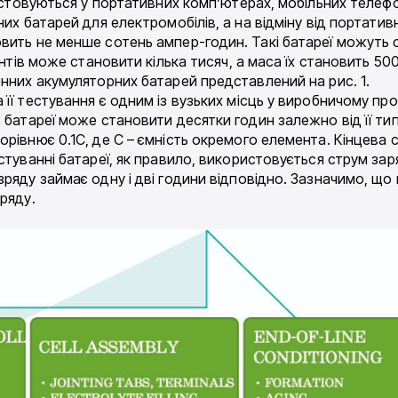
ристовуються у портативних комп’ютерах, мобільних телеф
них батарей для електромобілів, а на відміну від портати
вить не менше сотень ампер-годин. Такі батареї можуть с
нтів може становити кілька тисяч, а маса їх становить 500 
онних акумуляторних батарей представлений на рис. 1.
її тестування є одним із вузьких місць у виробничому про
 батареї може становити десятки годин залежно від її тип
івнює 0.1С, де С – ємність окремого елемента. Кінцева ст
стуванні батареї, як правило, використовується струм зар
ряду займає одну і дві години відповідно. Зазначимо, що 
ряду.