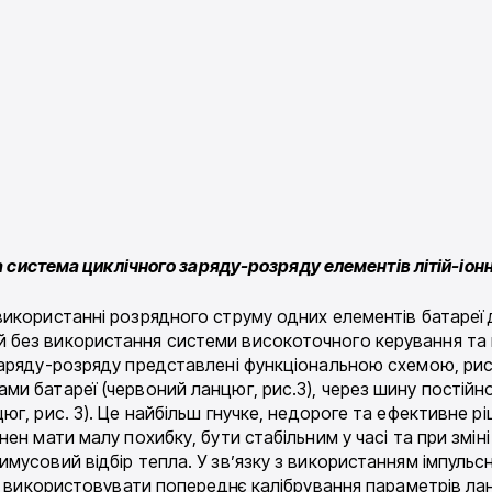
а система циклічного заряду-розряду елементів літій-іо
икористанні розрядного струму одних елементів батареї д
без використання системи високоточного керування та к
аряду-розряду представлені функціональною схемою, рис.
 батареї (червоний ланцюг, рис.3), через шину постійног
г, рис. 3). Це найбільш гнучке, недороге та ефективне р
ен мати малу похибку, бути стабільним у часі та при змін
мусовий відбір тепла. У зв’язку з використанням імпульс
та використовувати попереднє калібрування параметрів ла