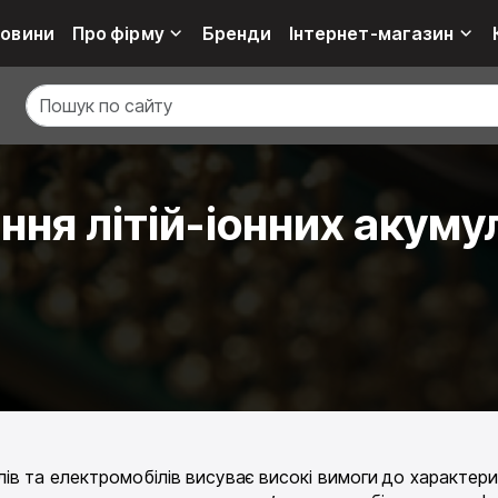
овини
Про фірму
Бренди
Інтернет-магазин
ня літій-іонних акуму
в та електромобілів висуває високі вимоги до характерис