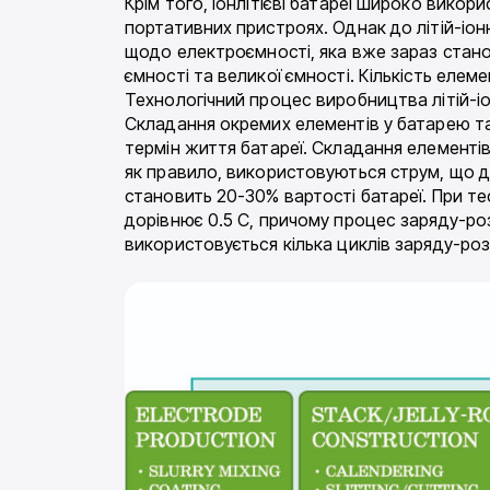
Крім того, іонлітієві батареї широко вико
портативних пристроях. Однак до літій-іон
щодо електроємності, яка вже зараз стано
ємності та великої ємності. Кількість елеме
Технологічний процес виробництва літій-і
Складання окремих елементів у батарею та 
термін життя батареї. Складання елементів
як правило, використовуються струм, що дор
становить 20-30% вартості батареї. При те
дорівнює 0.5 С, причому процес заряду-роз
використовується кілька циклів заряду-роз