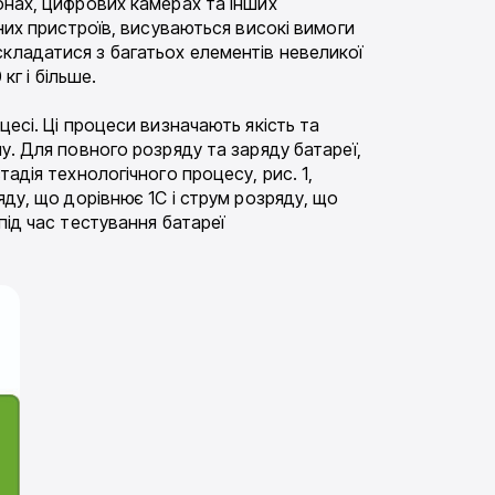
онах, цифрових камерах та інших
вних пристроїв, висуваються високі вимоги
кладатися з багатьох елементів невеликої
кг і більше.
цесі. Ці процеси визначають якість та
у. Для повного розряду та заряду батареї,
адія технологічного процесу, рис. 1,
яду, що дорівнює 1С і струм розряду, що
під час тестування батареї