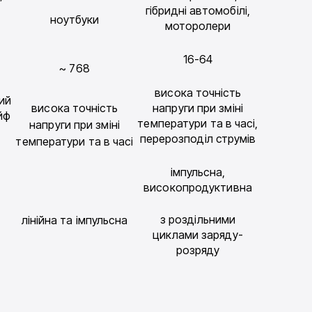
гібридні автомобілі,
ноутбуки
моторолери
16-64
~ 768
висока точність
ий
висока точність
напруги при зміні
йф
температури та в часі,
напруги при зміні
перерозподіл струмів
температури та в часі
імпульсна,
високопродуктивна
з роздільними
лінійна та імпульсна
циклами заряду-
розряду