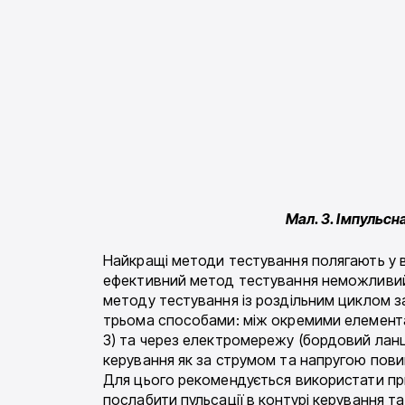
Мал. 3. Імпульсн
Найкращі методи тестування полягають у в
ефективний метод тестування неможливий 
методу тестування із роздільним циклом з
трьома способами: між окремими елементами
3) та через електромережу (бордовий ланцю
керування як за струмом та напругою повин
Для цього рекомендується використати при
послабити пульсації в контурі керування 