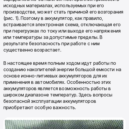
исходных материалах, используемых при его
производстве, может стать причиной его возгорания
(рис. 1). Поэтому в аккумуля­тор, как правило,
встраивается электронная схема, отключающая его
при перегрузках по току или выходе его напряжения
или темпера­туры за допустимые пределы. В
результате бе­зопасность при работе с ним
существенно воз­растает.
В настоящее время полным ходом идут ра­боты по
созданию накопителей энергии боль­шой емкости на
основе ионно-литиевых акку­муляторов для их
применения в автомобилях. Особенностью этих
аккумуляторов является возможность работы в
широком диапазоне температур. Здесь вопросы
безопасной эксплу­атации аккумуляторов
приобретают особую важность.