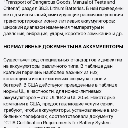
“Transport of Dangerous Goods, Manual of Tests and
Criteria”, раздел 38.3: Lithium Batteries. В ней приведены
мето­ды испытаний, имитирующие различные ус­ловия
транспортировки ионно-литиевых акку­муляторов:
широкий диапазон изменения тем­пературы и
давления, вибрация, удары, корот­кое замыкание и др.
НОРМАТИВНЫЕ ДОКУМЕНТЫ НА АККУМУЛЯТОРЫ
Существует ряд специальных стандартов и директив
на аккумуляторы различного типа. В таблице дан
краткий перечень наиболее важ­ных из них,
касающихся ионно-литиевых ак­кумуляторов и
батарей. В США действуют приведенные в таблице
нормы UL, в частнос­ти, для ионно-литиевых
аккумуляторов – это UL 1642 и UL 2054. Некоторые
компании в США, предоставляющие услуги связи,
требу­ют, чтобы аккумуляторы, установленные в мо­
бильных телефонах, соответствовали докумен­ту
“CTIA Certification Requirements for Bat­tery System