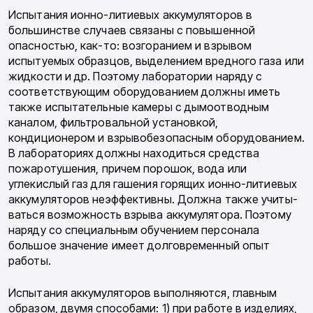
Испытания ионно-литиевых аккумулято­ров в
большинстве случаев связаны с повы­шенной
опасностью, как-то: возгоранием и взрывом
испытуемых образцов, выделением вредного газа или
жидкости и др. Поэтому ла­боратории наряду с
соответствующим оборудо­ванием должны иметь
также испытательные камеры с дымоотводным
каналом, фильтро­вальной установкой,
кондиционером и взры­вобезопасным оборудованием.
В лабораториях должны находиться средства
пожаротушения, причем порошок, вода или
углекислый газ для гашения горящих ионно-литиевых
аккумуля­торов неэффективны. Должна также учиты­
ваться возможность взрыва аккумулятора. Поэтому
наряду со специальным обучением персонала
большое значение имеет долговре­менный опыт
работы.
Испытания аккумуляторов выполняются, главным
образом, двумя способами: 1) при ра­боте в изделиях,