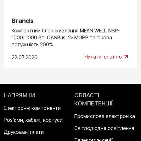
Brands
Компактний блок живлення MEAN WELL NSP-
1000: 1000 Вт, CANBus, 2×MOPP та пікова
потужність 200%
Читати
статтю
22.07.2026
НАПРЯМКИ
ОБЛАСТІ
КОМПЕТЕНЦІЇ
Електронні компоненти
Промислова електроніка
Роз'єми, кабелі, корпуси
Світлодіодне освітлення
Друковані плати
Телекомунікації