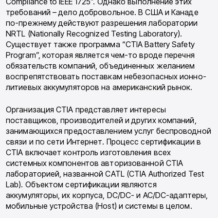
Compliance to IEEE 1725”. Однако выполнение этих
требований – дело доброволь­ное. В США и Канаде
по-прежнему действуют разрешения лаборатории
NRTL (Nationally Recognized Testing Laboratory).
Существует также программа “CTIA Battery Safety
Pro­gram”, которая является чем-то вроде перечня
обязательств компаний, объединенных жела­нием
воспрепятствовать поставкам небезопас­ных ионно-
литиевых аккумуляторов на аме­риканский рынок.
Организация CTIA представляет интересы
поставщиков, производителей и других ком­паний,
занимающихся предоставлением услуг беспроводной
связи и по сети Интернет. Про­цесс сертификации в
CTIA включает контроль изготовления всех
системных компонентов ав­торизованной CTIA
лабораторией, названной CATL (CTIA Authorized Test
Lab). Объектом сертификации являются
аккумуляторы, их корпуса, DC/DC- и AC/DC-адаптеры,
мобиль­ные устройства (Host) и системы в целом.