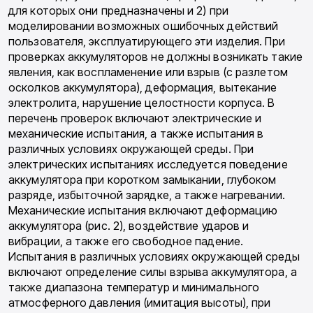
для которых они предназна­чены и 2) при
моделировании возможных ошибочных действий
пользователя, эксплуа­тирующего эти изделия. При
проверках акку­муляторов не должны возникать такие
явле­ния, как воспламенение или взрыв (с разле­том
осколков аккумулятора), деформация, вытекание
электролита, нарушение целост­ности корпуса. В
перечень проверок включа­ют электрические и
механические испыта­ния, а также испытания в
различных услови­ях окружающей среды. При
электрических испытаниях исследуется поведение
аккуму­лятора при коротком замыкании, глубоком
разряде, избыточной зарядке, а также нагре­вании.
Механические испытания включают деформацию
аккумулятора (рис. 2), воздей­ствие ударов и
вибрации, а также его свобод­ное падение.
Испытания в различных услови­ях окружающей среды
включают определение силы взрыва аккумулятора, а
также диапазо­на температур и минимального
атмосферного давления (имитация высоты), при