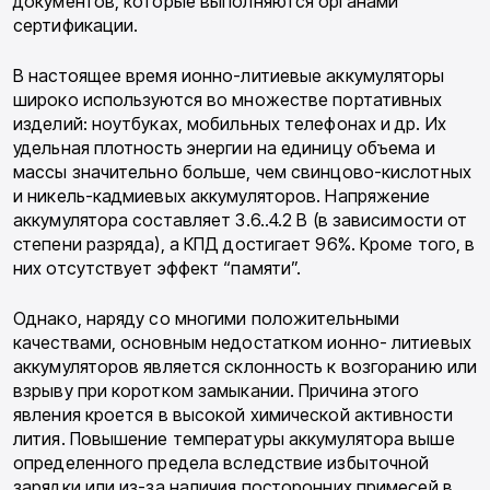
документов, которые выполня­ются органами
сертификации.
В настоящее время ионно-литиевые аккуму­ляторы
широко используются во множестве портативных
изделий: ноутбуках, мобильных телефонах и др. Их
удельная плотность энергии на единицу объема и
массы значительно боль­ше, чем свинцово-кислотных
и никель-кадмие­вых аккумуляторов. Напряжение
аккумулято­ра составляет 3.6..4.2 В (в зависимости от
степе­ни разряда), а КПД достигает 96%. Кроме того, в
них отсутствует эффект “памяти”.
Однако, наряду со многими положительны­ми
качествами, основным недостатком ионно- литиевых
аккумуляторов является склон­ность к возгоранию или
взрыву при коротком замыкании. Причина этого
явления кроется в высокой химической активности
лития. По­вышение температуры аккумулятора выше
определенного предела вследствие избыточной
зарядки или из-за наличия посторонних при­месей в