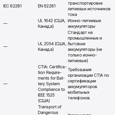
транспортировке
IEC 62281
EN 62281
литиевых источников
тока
UL 1642 (США,
Ионно-литиевые
—
Канада)
аккумуляторы
Стандарт на
промышленные и
UL 2054 (США,
бытовые
—
Канада)
аккумуляторы (не
толь­ко ионно-
литиевые)
CTIA: Certifica­
Требования
tion Require­
организации CTIA по
ments for Bat­
сертификации
—
tery System
аккумулято­ров
Compliance to
мобильных
IEEE 1525
телефонов
(США)
Transport of
Dangerous