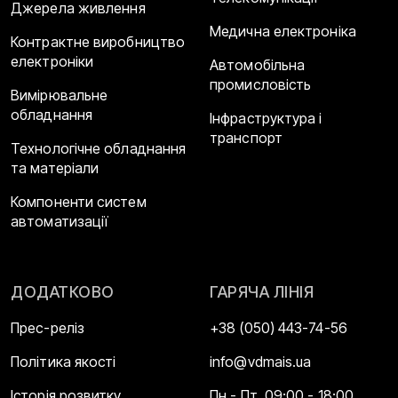
Джерела живлення
Медична електроніка
Контрактне виробництво
електроніки
Автомобільна
промисловість
Вимірювальне
обладнання
Інфраструктура і
транспорт
Технологічне обладнання
та матеріали
Компоненти систем
автоматизації
ДОДАТКОВО
ГАРЯЧА ЛІНІЯ
Прес-реліз
+38 (050) 443-74-56
Політика якості
info@vdmais.ua
Історія розвитку
Пн - Пт, 09:00 - 18:00