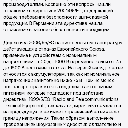
производителями. Косвенно эти вопросы нашли
отражение в директиве 2001/95/EG, содержащей
общие требования безопасности выпускаемой
продукции. В Гер­мании эта директива нашла
отражение в зако­не о безопасности продукции.
Директива 2006/95/EG на низковольтную аппаратуру,
действующая в странах Европей­ского Союза,
применима к устройствам с номи­нальным
напряжением от 50 до 1000 В пере­менного или от 75
до 1500 В постоянного тока. На первый взгляд, она не
относится к аккуму­ляторам, так как их номинальное
напряжение значительно ниже 75 В. Тем не менее,
она распространяется на изделия с автономным
питанием, которые подпадают под действие
директивы 1999/5/EG “Radio and Telecommu­nications
Terminal Equipment”, так как эта ди­ректива ссылается
на предыдущую и не имеет ограничений на нижнюю
границу напряже­ния. Таким образом, выполнение
требований вышеуказанных директив обязательно и