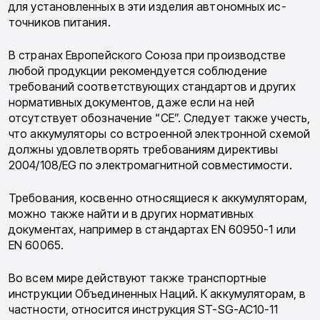
для установленных в эти изделия автономных ис­
точников питания.
В странах Европейского Союза при произ­водстве
любой продукции рекомендуется соб­людение
требований соответствующих стан­дартов и других
нормативных документов, да­же если на ней
отсутствует обозначение “СЕ”. Следует также учесть,
что аккумуляторы со встроенной электронной схемой
должны удовлетворять требованиям директивы
2004/108/EG по электромагнитной совмести­мости.
Требования, косвенно относящиеся к акку­муляторам,
можно также найти и в других нормативных
документах, например в стан­дартах EN 60950-1 или
EN 60065.
Во всем мире действуют также транспорт­ные
инструкции Объединенных Наций. К ак­кумуляторам, в
частности, относится инструк­ция ST-SG-AC10-11