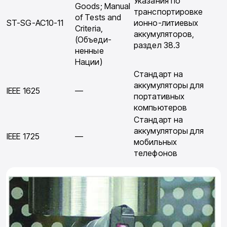
Указания по
Goods; Manual
транспортировке
of Tests and
ST-SG-AC10-11
ионно-литиевых
Cri­teria,
аккумуляторов,
(Объеди­
раздел 38.3
ненные
Нации)
Стандарт на
аккумуляторы для
IEEE 1625
—
портативных
компьютеров
Стандарт на
аккумуляторы для
IEEE 1725
—
мобильных
телефонов