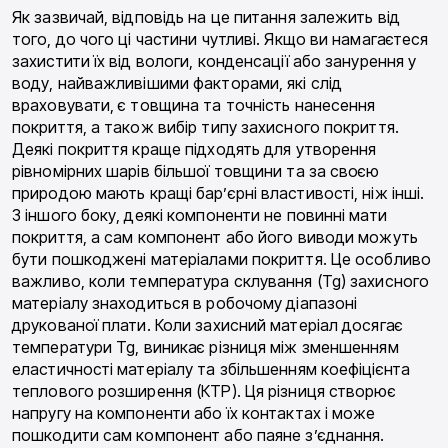
Як зазвичай, відповідь на це питання залежить від
того, до чого ці частини чутливі. Якщо ви намагаєтеся
захистити їх від вологи, конденсації або занурення у
воду, найважливішими факторами, які слід
враховувати, є товщина та точність нанесення
покриття, а також вибір типу захисного покриття.
Деякі покриття краще підходять для утворення
рівномірних шарів більшої товщини та за своєю
природою мають кращі бар’єрні властивості, ніж інші.
З іншого боку, деякі компоненти не повинні мати
покриття, а сам компонент або його виводи можуть
бути пошкоджені матеріалами покриття. Це особливо
важливо, коли температура склування (Tg) захисного
матеріалу знаходиться в робочому діапазоні
друкованої плати. Коли захисний матеріал досягає
температури Tg, виникає різниця між зменшенням
еластичності матеріалу та збільшенням коефіцієнта
теплового розширення (КТР). Ця різниця створює
напругу на компоненти або їх контактах і може
пошкодити сам компонент або паяне з’єднання.