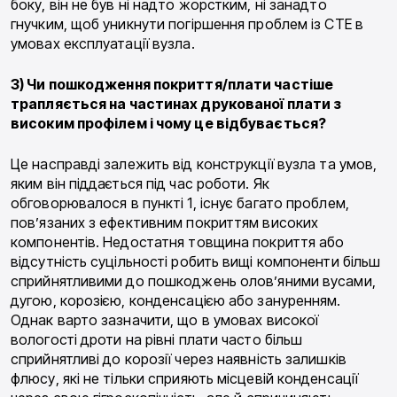
боку, він не був ні надто жорстким, ні занадто
гнучким, щоб уникнути погіршення проблем із CTE в
умовах експлуатації вузла.
3) Чи пошкодження покриття/плати частіше
трапляється на частинах друкованої плати з
високим профілем і чому це відбувається?
Це насправді залежить від конструкції вузла та умов,
яким він піддається під час роботи. Як
обговорювалося в пункті 1, існує багато проблем,
пов’язаних з ефективним покриттям високих
компонентів. Недостатня товщина покриття або
відсутність суцільності робить вищі компоненти більш
сприйнятливими до пошкоджень олов’яними вусами,
дугою, корозією, конденсацією або зануренням.
Однак варто зазначити, що в умовах високої
вологості дроти на рівні плати часто більш
сприйнятливі до корозії через наявність залишків
флюсу, які не тільки сприяють місцевій конденсації