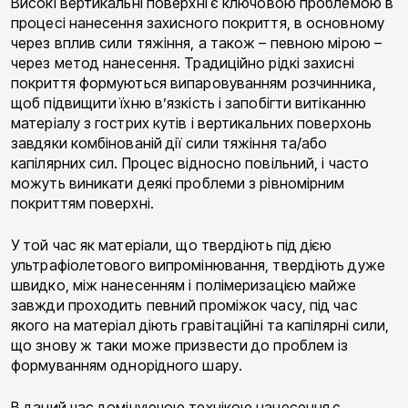
Високі вертикальні поверхні є ключовою проблемою в
процесі нанесення захисного покриття, в основному
через вплив сили тяжіння, а також – певною мірою –
через метод нанесення. Традиційно рідкі захисні
покриття формуються випаровуванням розчинника,
щоб підвищити їхню в’язкість і запобігти витіканню
матеріалу з гострих кутів і вертикальних поверхонь
завдяки комбінованій дії сили тяжіння та/або
капілярних сил. Процес відносно повільний, і часто
можуть виникати деякі проблеми з рівномірним
покриттям поверхні.
У той час як матеріали, що твердіють під дією
ультрафіолетового випромінювання, твердіють дуже
швидко, між нанесенням і полімеризацією майже
завжди проходить певний проміжок часу, під час
якого на матеріал діють гравітаційні та капілярні сили,
що знову ж таки може призвести до проблем із
формуванням однорідного шару.
В даний час домінуючою технікою нанесення є