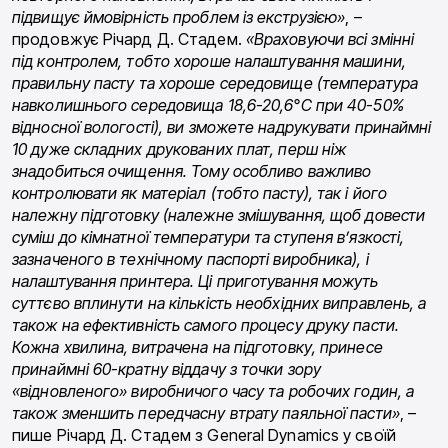
підвищує ймовірність проблем із екструзією»
, –
продовжує Річард Д. Стадем.
«Враховуючи всі змінні
під контролем, тобто хороше налаштування машини,
правильну пасту та хороше середовище (температура
навколишнього середовища 18,6-20,6°C при 40-50%
відносної вологості), ви зможете надрукувати принаймні
10 дуже складних друкованих плат, перш ніж
знадобиться очищення. Тому особливо важливо
контролювати як матеріал (тобто пасту), так і його
належну підготовку (належне змішування, щоб довести
суміш до кімнатної температури та ступеня в’язкості,
зазначеного в технічному паспорті виробника), і
налаштування принтера. Ці приготування можуть
суттєво вплинути на кількість необхідних виправлень, а
також на ефективність самого процесу друку пасти.
Кожна хвилина, витрачена на підготовку, принесе
принаймні 60-кратну віддачу з точки зору
«відновленого» виробничого часу та робочих годин, а
також зменшить передчасну втрату паяльної пасти»
, –
пише Річард Д. Стадем з General Dynamics у своїй