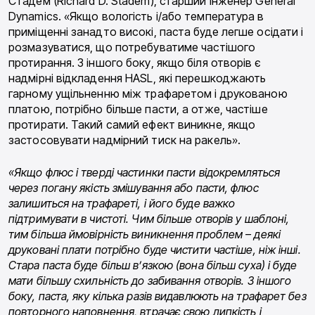
Стадем (Richard D. Stadem), старший інженер General
Dynamics. «Якщо вологість і/або температура в
приміщенні занадто високі, паста буде легше осідати і
розмазуватися, що потребуватиме частішого
протирання. З іншого боку, якщо біля отворів є
надмірні відкладення HASL, які перешкоджають
гарному ущільненню між трафаретом і друкованою
платою, потрібно більше пасти, а отже, частіше
протирати. Такий самий ефект виникне, якщо
застосовувати надмірний тиск на ракель».
«Якщо флюс і тверді частинки пасти відокремляться
через погану якість змішування або пасти, флюс
залишиться на трафареті, і його буде важко
підтримувати в чистоті. Чим більше отворів у шаблоні,
тим більша ймовірність виникнення проблем – деякі
друковані плати потрібно буде чистити частіше, ніж інші.
Стара паста буде більш в’язкою (вона більш суха) і буде
мати більшу схильність до забивання отворів. З іншого
боку, паста, яку кілька разів видавлюють на трафарет без
повторного наповнення, втрачає свою липкість і