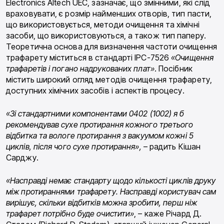
Electronics Altech UEC, зазначає, що змінними, які слід
враховувати, є розмір найменших отворів, тип пасти,
що використовується, методи очищення та хімічні
засоби, що використовуються, а також тип паперу.
Теоретична основа для визначення частоти очищення
трафарету міститься в стандарті IPC-7526
«Очищення
трафаретів і погано надрукованих плат»
. Посібник
містить широкий огляд методів очищення трафарету,
доступних хімічних засобів і аспектів процесу.
«Зі стандартними компонентами 0402 (1002) я б
рекомендував сухе протирання кожного третього
відбитка та вологе протирання з вакуумом кожні 5
циклів, після чого сухе протирання»,
– радить Кішан
Сарджу.
«Насправді немає стандарту щодо кількості циклів друку
між протираннями трафарету. Насправді користувач сам
вирішує, скільки відбитків можна зробити, перш ніж
трафарет потрібно буде очистити»
, – каже Річард Д.