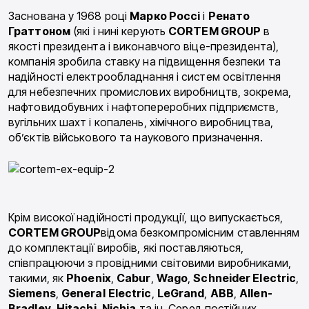
Заснована у 1968 році
Марко Россі
і
Ренато
Граттоном
(які і нині керують
CORTEM GROUP
в
якості президента і виконавчого віце-президента),
компанія зробила ставку на підвищення безпеки та
надійності електрообладнання і систем освітлення
для небезпечних промислових виробництв, зокрема,
нафтовидобувних і нафтопереробних підприємств,
вугільних шахт і копалень, хімічного виробництва,
об’єктів військового та наукового призначення.
Крім високої надійності продукції, що випускається,
CORTEM GROUP
відома безкомпромісним ставленням
до комплектації виробів, які поставляються,
співпрацюючи з провідними світовими виробниками,
такими, як
Phoenix
,
Cabur
,
Wago
,
Schneider Electric
,
Siemens
,
General
Electric
,
LeGrand
,
ABB
,
Allen-
Bradley
,
Hitachi
,
Nichia
та ін. Серед постійних