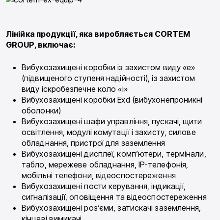
Лінійка продукції, яка виробляється CORTEM
GROUP, включає:
Вибухозахищені коробки із захистом виду «е»
(підвищеного ступеня надійності), із захистом
виду іскробезпечне коло «i»
Вибухозахищені коробки Exd (вибухонепроникні
оболонки)
Вибухозахищені шафи управління, пускачі, щити
освітлення, модулі комутації і захисту, силове
обладнання, пристрої для заземлення
Вибухозахищені дисплеї, комп’ютери, термінали,
табло, мережеве обладнання, IP-телефонія,
мобільні телефони, відеоспостереження
Вибухозахищені пости керування, індикації,
сигналізації, оповіщення та відеоспостереження
Вибухозахищені роз’єми, затискачі заземлення,
кінцеві вимикачі