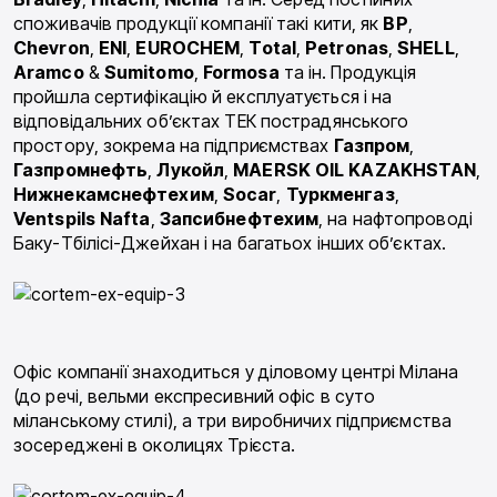
споживачів продукції компанії такі кити, як
BP
,
Chevron
,
ENI
,
EUROCHEM
,
Total
,
Petronas
,
SHELL
,
Aramco
&
Sumitomo
,
Formosa
та ін. Продукція
пройшла сертифікацію й експлуатується і на
відповідальних об’єктах ТЕК пострадянського
простору, зокрема на підприємствах
Газпром
,
Газпромнефть
,
Лукойл
,
MAERSK
OIL
KAZAKHSTAN
,
Нижнекамснефтехим
,
Socar
,
Туркменгаз
,
Ventspils
Nafta
,
Запсибнефтехим
, на нафтопроводі
Баку-Тбілісі-Джейхан і на багатьох інших об’єктах.
Офіс компанії знаходиться у діловому центрі Мілана
(до речі, вельми експресивний офіс в суто
міланському стилі), а три виробничих підприємства
зосереджені в околицях Трієста.