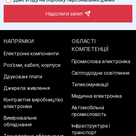
Надіслати запит
НАПРЯМКИ
ОБЛАСТІ
КОМПЕТЕНЦІЇ
Електронні компоненти
Промислова електроніка
Роз'єми, кабелі, корпуси
Світлодіодне освітлення
Друковані плати
Телекомунікації
Джерела живлення
Медична електроніка
Контрактне виробництво
електроніки
Автомобільна
промисловість
Вимірювальне
обладнання
Інфраструктура і
транспорт
Технологічне обладнання