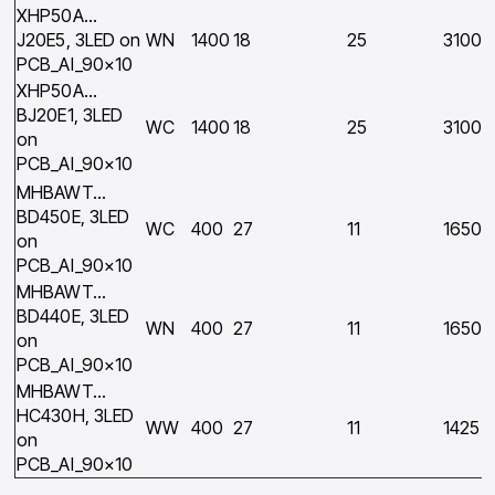
XHP50A…
J20E5, 3LED on
WN
1400
18
25
3100
PCB_Al_90×10
XHP50A…
BJ20E1, 3LED
WC
1400
18
25
3100
on
PCB_Al_90×10
MHBAWT…
BD450E, 3LED
WC
400
27
11
1650
on
PCB_Al_90×10
MHBAWT…
BD440E, 3LED
WN
400
27
11
1650
on
PCB_Al_90×10
MHBAWT…
HC430H, 3LED
WW
400
27
11
1425
on
PCB_Al_90×10