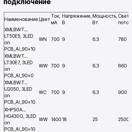
подключение
Ток,
Напряжение,
Мощность,
Свет
Наименование
Цвет
мA
В
Вт
поток
XMLBWT…
LT50E5, 3LED
WN
700
9
6.3
780
on
PCB_Al_90×10
XMLBWT…
LT30E7, 3LED
WW
700
9
6.3
660
on
PCB_Al_90×0
XMLBWT…
U2050, 3LED
WC
700
9
6.3
900
on
PCB_Al_90×10
XHP50A…
HG430G, 3LED
WW
1400
18
25
2500
on
PCB_Al_90×10