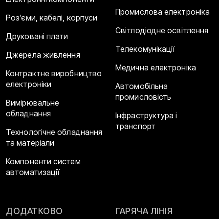
Промислова електроніка
Роз'єми, кабелі, корпуси
Світлодіодне освітлення
Друковані плати
Телекомунікації
Джерела живлення
Медична електроніка
Контрактне виробництво
електроніки
Автомобільна
промисловість
Вимірювальне
обладнання
Інфраструктура і
транспорт
Технологічне обладнання
та матеріали
Компоненти систем
автоматизації
ДОДАТКОВО
ГАРЯЧА ЛІНІЯ