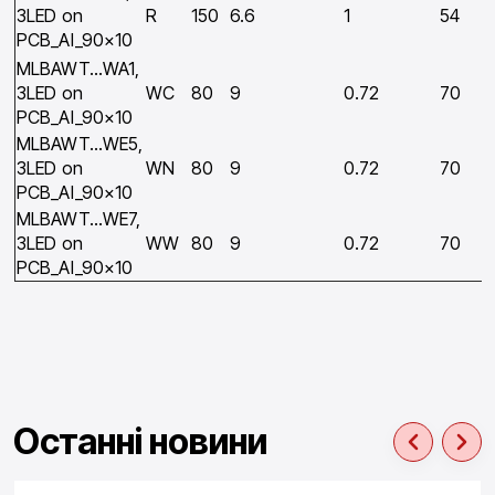
3LED on
R
150
6.6
1
54
PCB_Al_90×10
MLBAWT…WA1,
3LED on
WC
80
9
0.72
70
PCB_Al_90×10
MLBAWT…WE5,
3LED on
WN
80
9
0.72
70
PCB_Al_90×10
MLBAWT…WE7,
3LED on
WW
80
9
0.72
70
PCB_Al_90×10
Останні новини