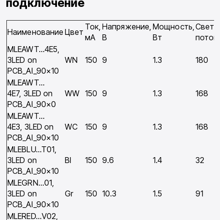
подключение
Ток,
Напряжение,
Мощность,
Свето
Наименование
Цвет
мA
В
Вт
поток,
MLEAWT…4E5,
3LED on
WN
150
9
1.3
180
PCB_Al_90×10
MLEAWT…
4E7, 3LED on
WW
150
9
1.3
168
PCB_Al_90×0
MLEAWT…
4E3, 3LED on
WC
150
9
1.3
168
PCB_Al_90×10
MLEBLU…T01,
3LED on
Bl
150
9.6
1.4
32
PCB_Al_90×10
MLEGRN…01,
3LED on
Gr
150
10.3
1.5
91
PCB_Al_90×10
MLERED…V02,