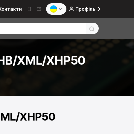
Контакти
Профіль
MHB/XML/XHP50
XML/XHP50