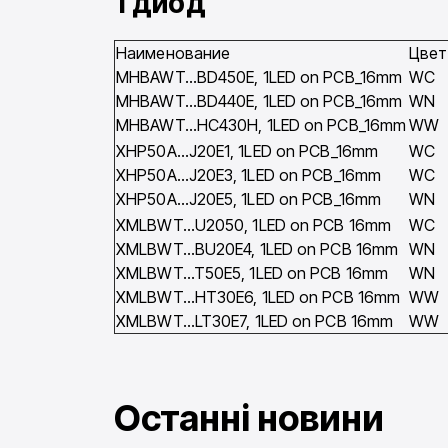
1 диод
Наименование
Цвет
MHBAWT…BD450E, 1LED on PCB_16mm
WC
MHBAWT…BD440E, 1LED on PCB_16mm
WN
MHBAWT…HC430H, 1LED on PCB_16mm
WW
XHP50A…J20E1, 1LED on PCB_16mm
WC
XHP50A…J20E3, 1LED on PCB_16mm
WC
XHP50A…J20E5, 1LED on PCB_16mm
WN
XMLBWT…U2050, 1LED on PCB 16mm
WC
XMLBWT…BU20E4, 1LED on PCB 16mm
WN
XMLBWT…T50E5, 1LED on PCB 16mm
WN
XMLBWT…HT30E6, 1LED on PCB 16mm
WW
XMLBWT…LT30E7, 1LED on PCB 16mm
WW
Останні новини