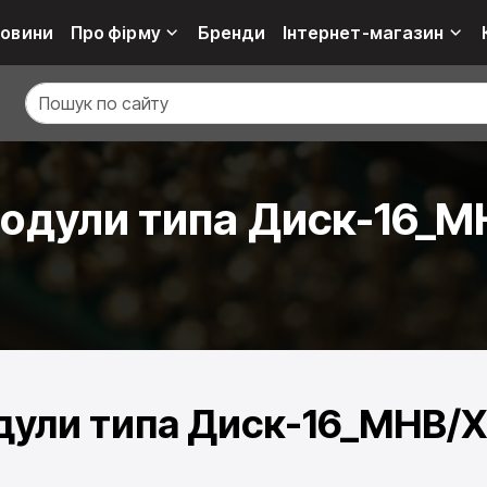
овини
Про фірму
Бренди
Інтернет-магазин
одули типа Диск-16_
дули типа Диск-16_MHB/