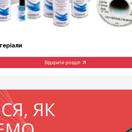
теріали
Відкрити розділ
СЯ, ЯК
ЕМО