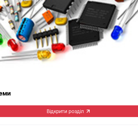
теми
Відкрити розділ