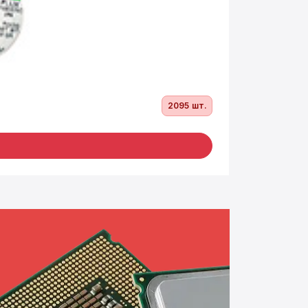
Шафи, к
2095 шт.