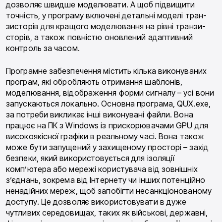
дозволяє швидше моделювати. А щоб підвищити
точність, у програму включені детальні моделі тран­
зисторів для кращого моделювання на рівні транзи­
сторів, а також повністю оновлений адаптивний
контроль за часом.
Програмне забезпечення містить кілька викону­ваних
програм, які обробляють отримання шабло­нів,
моделювання, відображення форми сигналу – усі вони
запускаються локально. Основна програма, QUX.exe,
за потреби викликає інші виконувані фай­ли. Вона
працює на ПК з Windows із прискорювача­ми GPU для
високоякісної графіки в реальному часі. Вона також
може бути запущений у захищеному просторі – захід
безпеки, який використовується для ізоляції
комп’ютера або мережі користувача від зовнішніх
з’єднань, зокрема від Інтернету чи інших потенційно
ненадійних мереж, щоб запобігти не­санкціонованому
доступу. Це дозволяє використо­вувати в дуже
чутливих середовищах, таких як вій­ськові, державні,