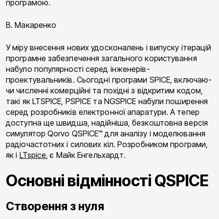
програмою.
В. Макаренко
У міру внесення нових удосконалень і випуску ітерацій
програмне забезпечення загального кори­стування
набуло популярності серед інженерів-
проектувальників. Сьогодні програми SPICE, включаю­
чи численні комерційні та похідні з відкритим кодом,
такі як LTSPICE, PSPICE та NGSPICE набули поши­рення
серед розробників електронної апаратури. А тепер
доступна ще швидша, надійніша, безкоштов­на версія
симулятор Qorvo QSPICE™ для аналізу і моделювання
радіочастотних і силових кіл. Розроб­ником програми,
як і
LTspice
, є Майк Енгельхардт.
Основні відмінності QSPICE
Створення з нуля