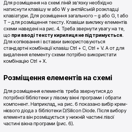
Для розміщення на схемі ліній зв’язку необхідно
натиснути клавішу w або W у англійській розкладці
клавіатури. Для розміщення загального – g або G, t або
T – для розміщення тексту. Клавіши виклику еле­ментів
схеми наведені на рис. 4. Треба звернути увагу на те,
що
при вводі тексту кирилиця не підтриму­ється
.
Для копіювання і вставки використовуються
стандартні комбінації клавіш Ctrl + С, Ctrl + V. А от для
видалення елементу схеми потрібно використати
комбінацію Ctrl + X.
Розміщення елементів на схемі
Для розміщення елементів треба звернутися до
потрібної бібліотеки у лівому вікні програми і обрати
компонент. Наприклад, на рис. 6 показано вибір крем­
нієвого діода з бібліотеки D/Silicon Diode. Після вибо­ру
елемента він розміщується у нижній частині лівої
частині вікна програми (рис. 6).