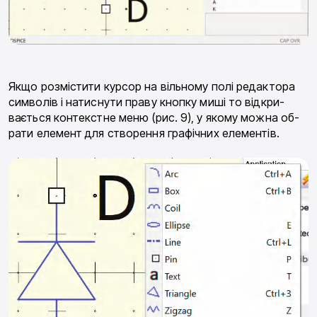
Якщо розмістити курсор на вільному полі редакто­ра
символів і натиснути праву кнопку миші то відкри­
вається контекстне меню (рис. 9), у якому можна об­
рати елемент для створення графічних елементів.