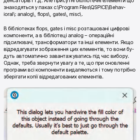
денсаторів і т.д. Але присутні бібліотечні елементи що
знаходяться у паках c:\Program Files\QSPICE\Behav-
ioral\: analog\, flops\, gates\, misc\.
В бібліотеках flops, gates і misc розташовані циф­рові
компоненти, а в бібліотеці analog – операційні
підсилювачі, трансформатори та інші елементи. Якщо
відредагувати зображення цих елементів, то вони бу­
дуть автоматично завантажуватись під час вибору.
Однак, треба звернути увагу а те, що при оновленні
програми всі компоненти видаляються і тому потрібно
зберігати копії відредагованих елементів.