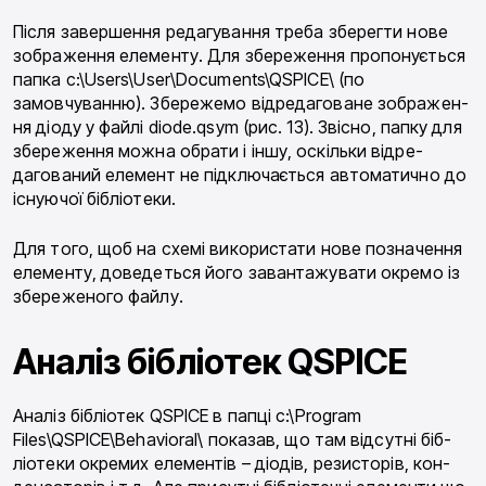
Після завершення редагування треба зберегти нове
зображення елементу. Для збереження пропо­нується
папка c:\Users\User\Documents\QSPICE\ (по
замовчуванню). Збережемо відредаговане зображен­
ня діоду у файлі diode.qsym (рис. 13). Звісно, папку для
збереження можна обрати і іншу, оскільки відре­
дагований елемент не підключається автоматично до
існуючої бібліотеки.
Для того, щоб на схемі використати нове позна­чення
елементу, доведеться його завантажувати окремо із
збереженого файлу.
Аналіз бібліотек QSPICE
Аналіз бібліотек QSPICE в папці c:\Program
Files\QSPICE\Behavioral\ показав, що там відсутні біб­
ліотеки окремих елементів – діодів, резисторів, кон­