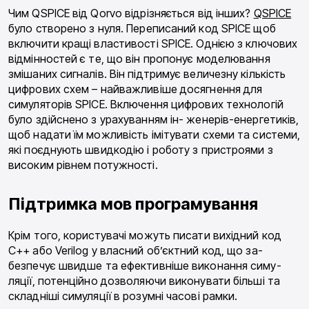
Чим QSPICE від Qorvo відрізняється від інших?
QSPICE
було створено з нуля. Переписаний код SPICE щоб
включити кращі властивості SPICE. Одні­єю з ключових
відмінностей є те, що він пропонує моделювання
змішаних сигналів. Він підтримує ве­личезну кількість
цифрових схем – найважливіше досягнення для
симуляторів SPICE. Включення циф­рових технологій
було здійснено з урахуванням ін- женерів-енергетиків,
щоб надати їм можливість імі­тувати схеми та системи,
які поєднують швидкодію і роботу з пристроями з
високим рівнем потужності.
Підтримка мов програмування
Крім того, користувачі можуть писати вихідний код
C++ або Verilog у власний об’єктний код, що за­
безпечує швидше та ефективніше виконання симу­
ляції, потенційно дозволяючи виконувати більші та
складніші симуляції в розумні часові рамки.