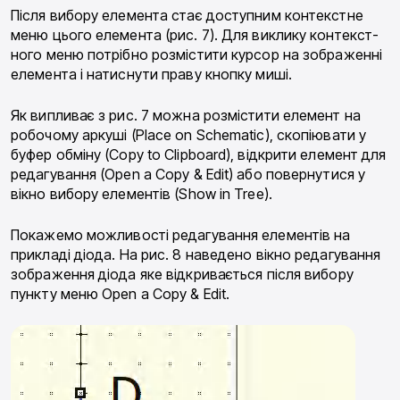
Після вибору елемента стає доступним контекстне
меню цього елемента (рис. 7). Для виклику контекст­
ного меню потрібно розмістити курсор на зображенні
елемента і натиснути праву кнопку миші.
Як випливає з рис. 7 можна розмістити елемент на
робочому аркуші (Place on Schematic), скопіювати у
буфер обміну (Copy to Clipboard), відкрити елемент для
редагування (Open a Copy & Edit) або повернутися у
вікно вибору елементів (Show in Tree).
Покажемо можливості редагування елементів на
прикладі діода. На рис. 8 наведено вікно редагування
зображення діода яке відкривається після вибору
пункту меню Open a Copy & Edit.