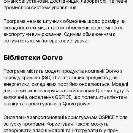
фінансові установи, дослідницькі лабораторії та певні
промислові системи управлін­ня.
Програма не має штучних обмежень щодо розмі­ру чи
складності схеми, а також обмежень щодо ім­порту,
експорту чи вимірювання. Єдиним обмежен­ням є
потужність комп’ютера користувача.
Бібліотеки Qorvo
Програма містить моделі продуктів компанії
Qorvo
з
карбіду кремнію (SiC) і багато інших продуктів для
енергетики, склад яких постійно оновлюється. Моделі
для нових рішень керування живленням Qor- vo будуть
включені в оновлення QSPICE, що полег­шить клієнтам
оцінку та проектування з Qorvo power.
Оновлення запропоновані користувачам QSPICE після
запуску програми. Користувачі також можуть
створювати власні моделі та інтегрувати їх у про­