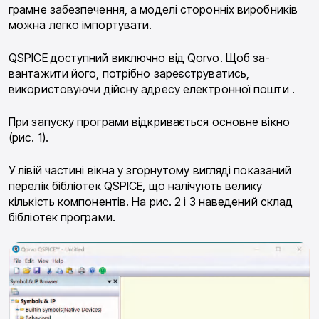
грамне забезпечення, а моделі сторонніх виробни­ків
можна легко імпортувати.
QSPICE доступний виключно від Qorvo. Щоб за­
вантажити його, потрібно зареєструватись,
використовуючи дійсну адресу електронної пошти .
При запуску програми відкривається основне вікно
(рис. 1).
У лівій частині вікна у згорнутому вигляді показа­ний
перелік бібліотек QSPICE, що налічують велику
кількість компонентів. На рис. 2 і 3 наведений склад
бібліотек програми.