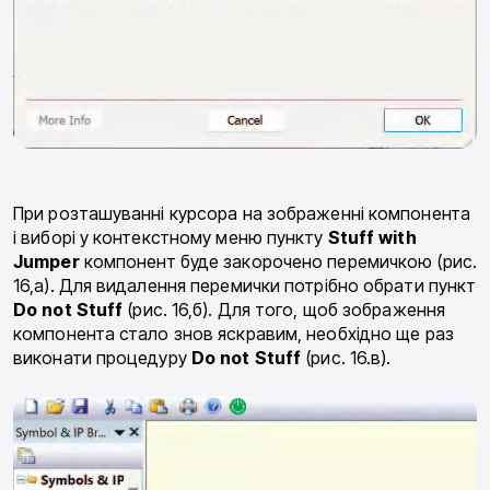
При розташуванні курсора на зображенні компо­нента
і виборі у контекстному меню пункту
Stuff
with
Jumper
компонент буде закорочено перемичкою (рис.
16,а). Для видалення перемички потрібно обра­ти пункт
Do
not
Stuff
(рис. 16,б). Для того, щоб зобра­ження
компонента стало знов яскравим, необхідно ще раз
виконати процедуру
Do
not
Stuff
(рис. 16.в).