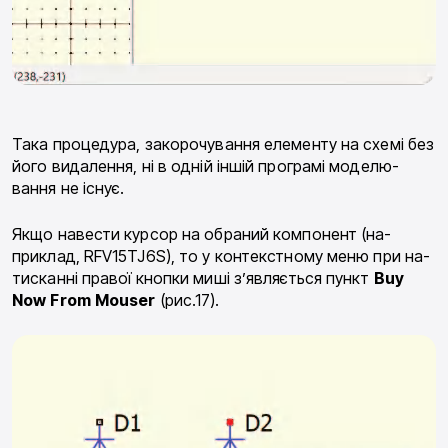
Така процедура, закорочування елементу на схемі без
його видалення, ні в одній іншій програмі моделю­
вання не існує.
Якщо навести курсор на обраний компонент (на­
приклад, RFV15TJ6S), то у контекстному меню при на­
тисканні правої кнопки миші з’являється пункт
Buy
Now
From
Mouser
(рис.17).