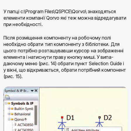
У папці c:\Program Files\QSPICE\Qorvo\ знаходять­ся
елементи компанії Qorvo які теж можна відредагу­вати
при необхідності.
Після розміщення компоненту на робочому полі
необхідно обрати тип компоненту з бібліотеки. Для
цього потрібно розташувавши курсор на зображенні
елемента і натиснути праву кнопку миші. У випа­
даючому меню (рис. 14) обрати пункт Selection Guide і
у вікні, що відкривається, обрати потрібний компонент
(рис. 15).