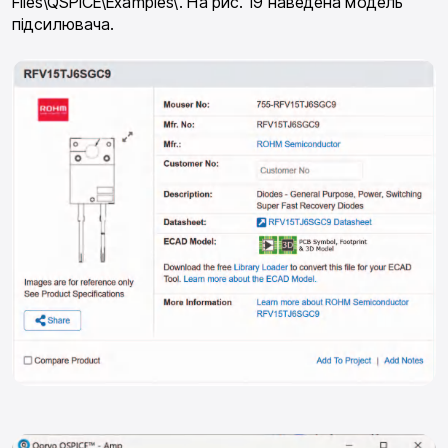
Files\QSPICE\Examples\. На рис. 19 наведена модель
підсилювача.