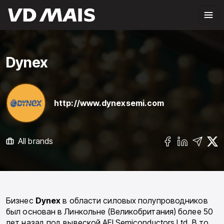
Dynex
http://www.dynexsemi.com
All brands
Бизнес
Dynex
в области силовых полупроводников
был основан в Линкольне (Великобритания) более 50
лет назад под вывеской AEI Semiconductors Ltd. В то