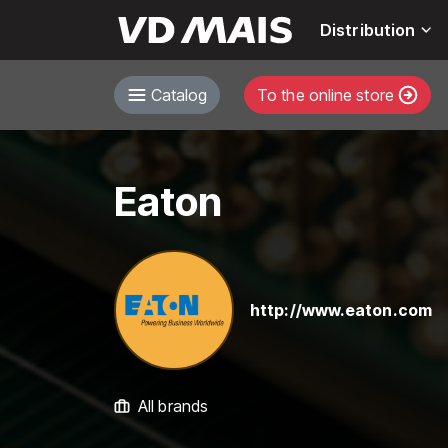
Distribution
Catalog
To the online store
Eaton
http://www.eaton.com
All brands