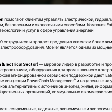
on
помогают клиентам управлять электрической, гидравл
, безопасными и экологичными способами. Компания Eat
хнологий и услуг в сфере управления энергией.
 сотрудников и продает продукцию клиентам более чем в
 электрооборудования, Moeller является одним из мощны
 (Electrical Sector)
— мировой лидер в разработке и пр
лектропитанием, оборудования для промышленного контр
сококвалифицированной сервисной поддержкой дают Eat
®
ве концепции PowerChain Management
и нацеленные на 
ков альтернативных источников энергии, жилья, информ
бщественных организаций, коммунальных и коммерческих
вать современные, надежные, экономичные и экологичн