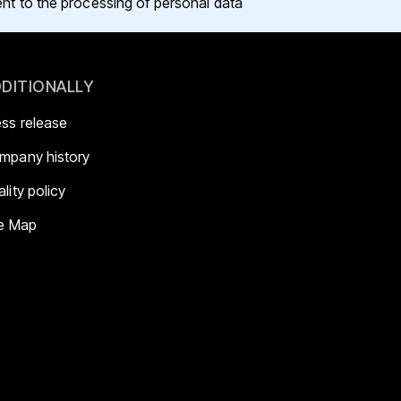
ent to the processing of personal data
DITIONALLY
ess release
mpany history
lity policy
te Map