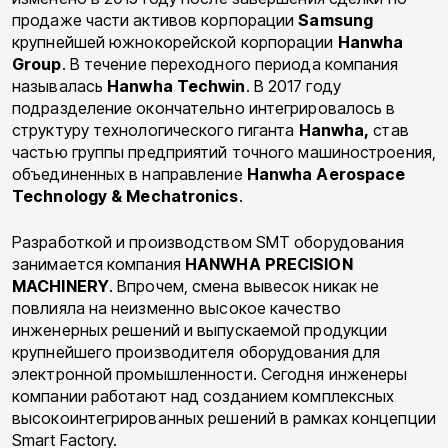
продаже части активов корпорации
Samsung
крупнейшей южнокорейской корпорации
Hanwha
Group
. В течение переходного периода компания
называлась
Hanwha
Techwin
. В 2017 году
подразделение окончательно интегрировалось в
структуру технологического гиганта
Hanwha,
став
частью группы предприятий точного машиностроения,
объединенных в направление
Hanwha
Aerospace
Technology
&
Mechatronics
.
Разработкой и производством SMT оборудования
занимается компания
HANWHA
PRECISION
MACHINERY
. Впрочем, смена вывесок никак не
повлияла на неизменно высокое качество
инженерных решений и выпускаемой продукции
крупнейшего производителя оборудования для
электронной промышленности. Сегодня инженеры
компании работают над созданием комплексных
высокоинтегрированных решений в рамках концепции
Smart Factory.