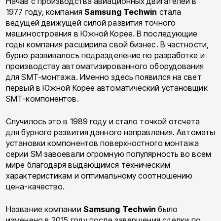
Начав с производства авиационных двигателей в
1977 году, компания
Samsung
Techwin
стала
ведущей движущей силой развития точного
машиностроения в Южной Корее. В последующие
годы компания расширила свой бизнес. В частности,
бурно развивалось подразделение по разработке и
производству автоматизированного оборудования
для SMT-монтажа. Именно здесь появился на свет
первый в Южной Корее автоматический установщик
SMT-компонентов.
Случилось это в 1989 году и стало точкой отсчета
для бурного развития данного направления. Автоматы
установки компонентов поверхностного монтажа
серии SM завоевали огромную популярность во всем
мире благодаря выдающимся техническим
характеристикам и оптимальному соотношению
цена-качество.
Название компании
Samsung
Techwin
было
изменено в 2015 году после завершения сделки по