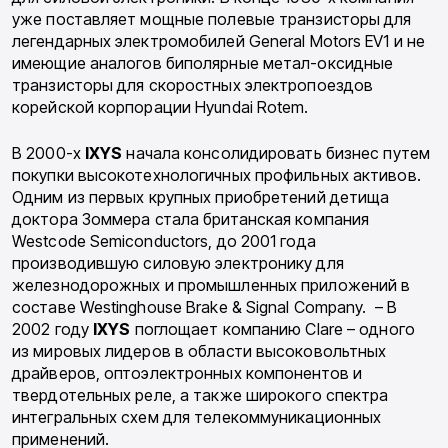
уже поставляет мощные полевые транзисторы для
легендарных электромобилей General Motors EV1 и не
имеющие аналогов биполярные метал-оксидные
транзисторы для скоростных электропоездов
корейской корпорации Hyundai Rotem.
В 2000-х
IXYS
начала консолидировать бизнес путем
покупки высокотехнологичных профильных активов.
Одним из первых крупных приобретений детища
доктора Зоммера стала британская компания
Westcode Semiconductors, до 2001 года
производившую силовую электронику для
железнодорожных и промышленных приложений в
составе Westinghouse Brake & Signal Company. – В
2002 году
IXYS
поглощает компанию Clare – одного
из мировых лидеров в области высоковольтных
драйверов, оптоэлектронных компонентов и
твердотельных реле, а также широкого спектра
интегральных схем для телекоммуникационных
применений.