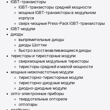
IGBT-транзисторы
IGBT-транзисторы средней мощности
мощные IGBT-транзисторы в модульном
корпусе
сверх-мощные Press-Pack IGBT-транзисторы
IGBT-модули
диоды
выпрямительные диоды
диоды Шоттки
быстро восстанавливающиеся диоды
тиристоры и тиристорные модули
сверхмощные модульные тиристоры
тиристоры средней и малой мощности
мощные низкочастотные модули
тиристорно-тиристорные модули
тиристорно-диодные модули
диодно-диодные модули
опто-электронные приборы
твердотельные оптореле
оптопары
драйверы