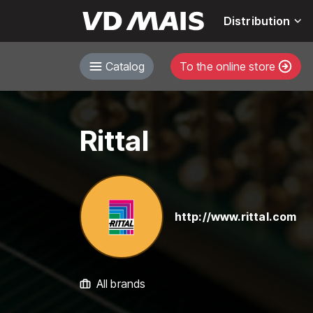
Distribution
Catalog
To the online store
Rittal
http://www.rittal.com
All brands