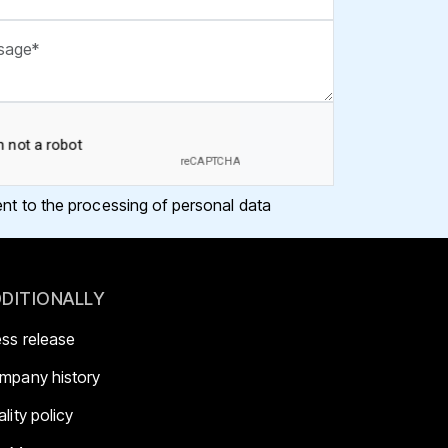
ent to the processing of personal data
DITIONALLY
ess release
mpany history
lity policy