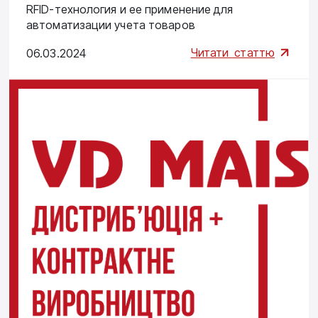
RFID-технология и ее применение для
автоматизации учета товаров
Читати
статтю
06.03.2024