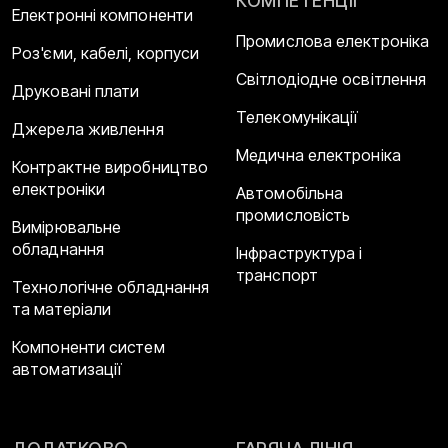
КОМПЕТЕНЦІЇ
Електронні компоненти
Промислова електроніка
Роз'єми, кабелі, корпуси
Світлодіодне освітлення
Друковані плати
Телекомунікації
Джерела живлення
Медична електроніка
Контрактне виробництво
електроніки
Автомобільна
промисловість
Вимірювальне
обладнання
Інфраструктура і
транспорт
Технологічне обладнання
та матеріали
Компоненти систем
автоматизації