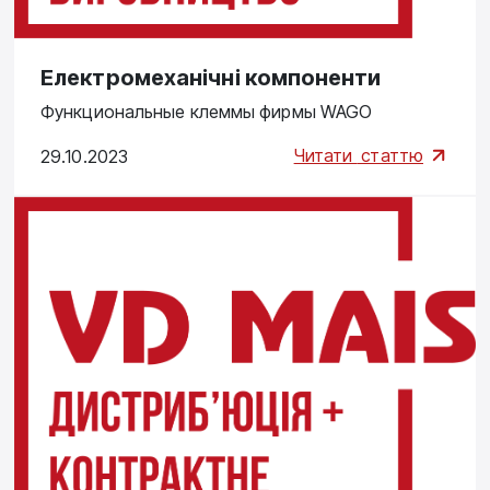
Електромеханічні компоненти
Функциональные клеммы фирмы WAGO
Читати
статтю
29.10.2023