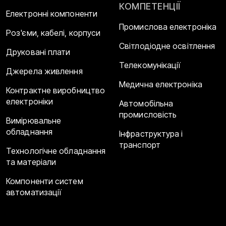
КОМПЕТЕНЦІЇ
Електронні компоненти
Промислова електроніка
Роз'єми, кабелі, корпуси
Світлодіодне освітлення
Друковані плати
Телекомунікації
Джерела живлення
Медична електроніка
Контрактне виробництво
електроніки
Автомобільна
промисловість
Вимірювальне
обладнання
Інфраструктура і
транспорт
Технологічне обладнання
та матеріали
Компоненти систем
автоматизації