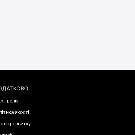
ОДАТКОВО
ес-реліз
літика якості
торія розвитку
кансії