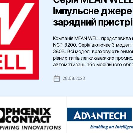
Імпульсне джере
зарядний пристрі
Компанія MEAN WELL представила н
NCP-3200. Серія включає 3 моделі 
380В. Всі моделі враховують вимо
різних типів легких/важких проми
автоматизації або мобільного облад
28.08.2023