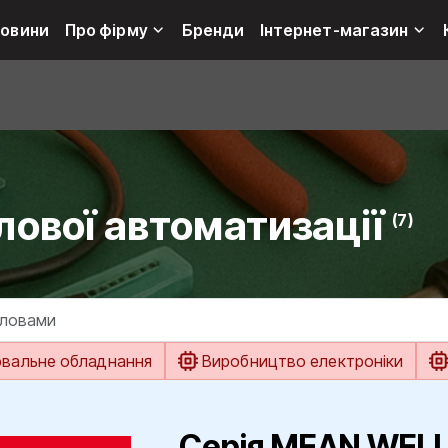
овини
Про фірму
Бренди
Інтернет-магазин
ової автоматизації
(7)
ювальне обладнання
Виробництво електроніки
Серія MEAN WELL