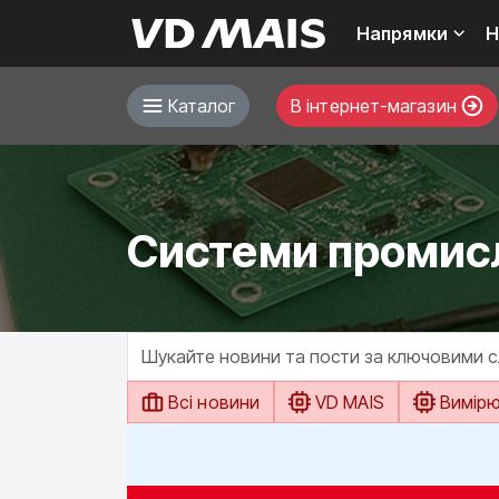
Напрямки
Н
Каталог
В інтернет-магазин
Системи промисл
Всі новини
VD MAIS
Вимір