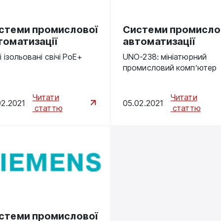
стеми промислової
Системи промисло
томатизації
автоматизації
і ізольовані свічі PoE+
UNO-238: мініатюрний
промисловий комп’ютер
Читати
Читати
02.2021
05.02.2021
статтю
статтю
стеми промислової