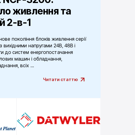
ло живлення та
й 2-в-1
ове покоління блоків живлення серії
з вихідними напругами 24В, 48В і
ги до систем енергопостачання
слових машин і обладнання,
нання, всіх ...
Читати статтю