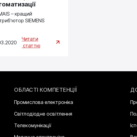
томатизації
MAIS – кращий
триб’ютор SIEMENS
Читати
03.2020
статтю
ОБЛАСТІ КОМПЕТЕНЦІЇ
Д
Промислова електроніка
Пр
Світлодіодне освітлення
По
Телекомунікації
Іс
Медична електроніка
Ва