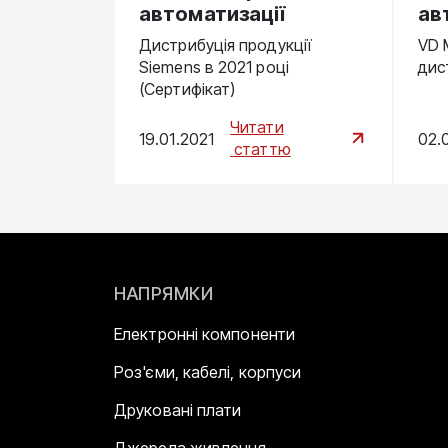
автоматизації
ав
Дистрибуція продукції
VD 
Siemens в 2021 році
дис
(Сертифікат)
Читати
19.01.2021
02.
статтю
НАПРЯМКИ
Електронні компоненти
Роз'єми, кабелі, корпуси
Друковані плати
Джерела живлення