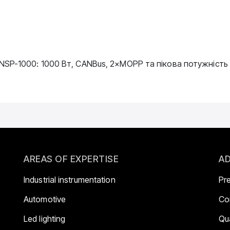
SP-1000: 1000 Вт, CANBus, 2×MOPP та пікова потужність
AREAS OF EXPERTISE
AD
Industrial instrumentation
Pr
Automotive
Co
Led lighting
Qua