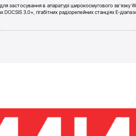
для застосування в апаратурі широкосмугового зв’язку W-
DOCSIS 3.0+, гігабітних радіорелейних станціях E-діапазо