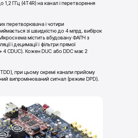
1,2 ГГц (4T4R) на канал і перетворення
их перетворювача і чотири
ймається зі швидкістю до 4 млрд. вибірок
. Мікросхема містить вбудовану ФАПЧ з
ції і децимації і фільтри прямої
 + 4 CDUC). Кожен DUC або DDC має 2
(TDD), при цьому окремі канали прийому
аний випромінюваний сигнал (режим DPD).