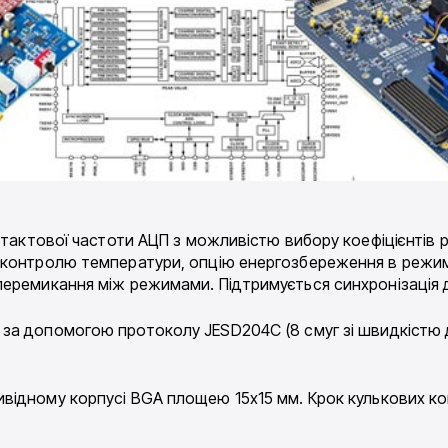
 тактової частоти АЦП з можливістю вибору коефіцієнтів р
 контролю температури, опцію енергозбереження в режимі
еремикання між режимами. Підтримується синхронізація д
 за допомогою протоколу JESD204C (8 смуг зі швидкістю до 
ивідному корпусі BGA площею 15х15 мм. Крок кулькових ко