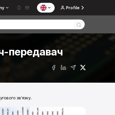
ny
Profile
ч-передавач
гового зв’язку.