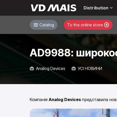
Distribution
Catalog
To the online store
AD9988: широко
Analog Devices
УСІ НОВИНИ
Компанія
Analog Devices
представила нову