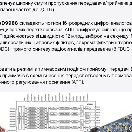
зпечує ширину смуги пропускання передавача/приймача до 
азоні частот до 7,5 ГГц.
AD9988
складають чотири 16-розрядних цифро-аналогов
-цифрових перетворювача. АЦП оцифровує сигнал, що при
АП здійснюється зі швидкістю 12 млрд. вибірок на секунду
ніверсальних цифрових фільтрів, зокрема фільтри інтерполя
DDC) і прямого синтезу радіосигналів передавача (8 FDUC
вати в режимі з тимчасовим поділом прийому і передачі 
х приймачів в схемі внесення передспотворень в формов
ичного регулювання посилення (АРП).