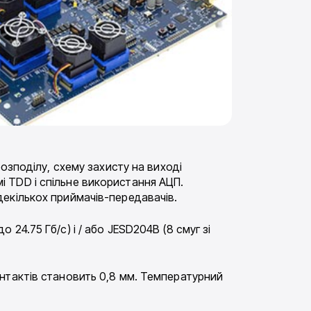
озподілу, схему захисту на виході
 TDD і спільне використання АЦП.
екількох приймачів-передавачів.
24.75 Гб/с) і / або JESD204B (8 смуг зі
нтактів становить 0,8 мм. Температурний