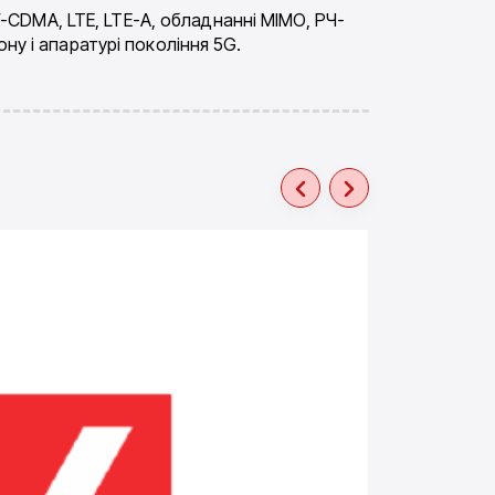
CDMA, LTE, LTE-A, обладнанні MIMO, РЧ-
ну і апаратурі покоління 5G.