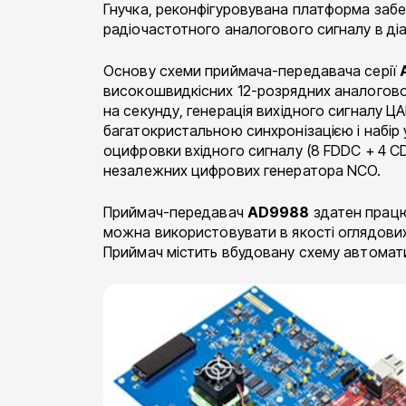
Гнучка, реконфігуровувана платформа забе
радіочастотного аналогового сигналу в діап
Основу схеми приймача-передавача серії
високошвидкісних 12-розрядних аналогово
на секунду, генерація вихідного сигналу Ц
багатокристальною синхронізацією і набір у
оцифровки вхідного сигналу (8 FDDC + 4 C
незалежних цифрових генератора NCO.
Приймач-передавач
AD9988
здатен працю
можна використовувати в якості оглядови
Приймач містить вбудовану схему автомат