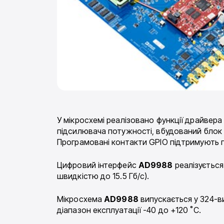
У мікросхемі реалізовано функції драйвера
підсилювача потужності, вбудований блок
Програмовані контакти GPIO підтримують п
Цифровий інтерфейс
AD9988
реалізується
швидкістю до 15.5 Гб/с).
Мікросхема
AD9988
випускається у 324-в
діапазон експлуатації -40 до +120 ˚C.