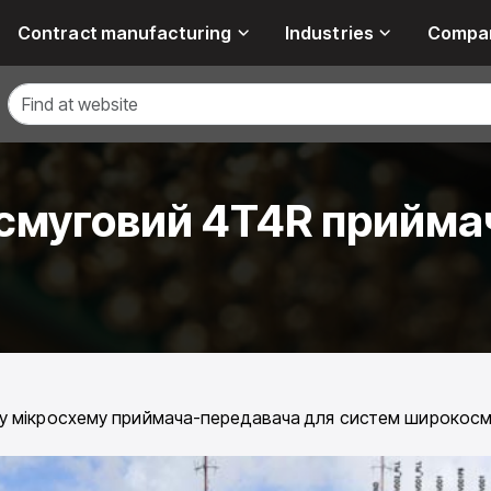
Contract manufacturing
Industries
Compa
смуговий 4T4R прийма
 мікросхему приймача-передавача для систем широкосму