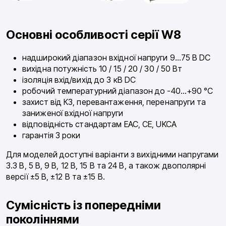
Основні особливості серії W8
надширокий діапазон вхідної напруги 9…75 В DC
вихідна потужність 10 / 15 / 20 / 30 / 50 Вт
ізоляція вхід/вихід до 3 кВ DC
робочий температурний діапазон до -40…+90 °C
захист від КЗ, перевантаження, перенапруги та
заниженої вхідної напруги
відповідність стандартам EAC, CE, UKCA
гарантія 3 роки
Для моделей доступні варіанти з вихідними напругами
3.3 В, 5 В, 9 В, 12 В, 15 В та 24 В, а також двополярні
версії ±5 В, ±12 В та ±15 В.
Сумісність із попередніми
поколіннями