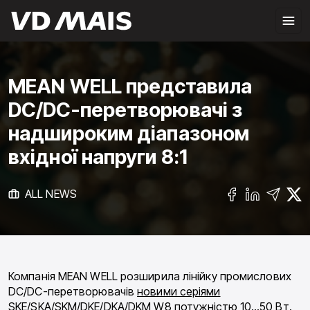
MEAN WELL представила
DC/DC-перетворювачі з
надшироким діапазоном
вхідної напруги 8:1
ALL NEWS
Компанія
MEAN WELL
розширила лінійку промислових
DC/DC-перетворювачів
новими серіями
SKE/SKA/SKM/DKE/DKA/DKM W8
потужністю 10…50 Вт.