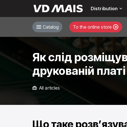
Distribution
Catalog
To the online store
Як слід розміщу
друкованій плат
All articles
Що таке розв’язув