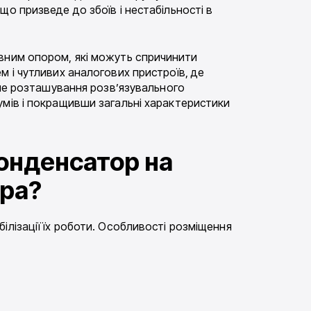
о призведе до збоїв і нестабільності в
ивним опором, які можуть спричинити
м і чутливих аналогових пристроїв, де
вне розташування розв’язувального
умів і покращивши загальні характеристики
конденсатор на
ора?
лізації їх роботи. Особливості розміщення