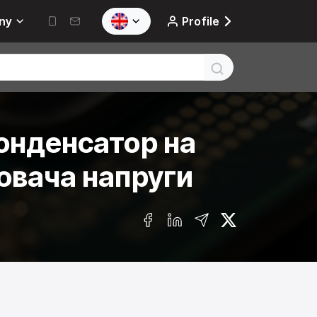
ny
Profile
конденсатор на
ювача напруги