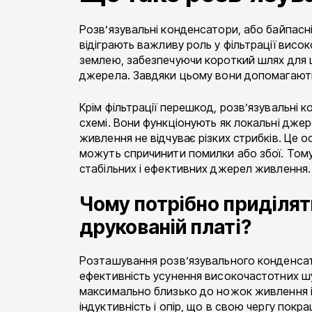
Розв’язувальні конденсатори, або байпасн
відіграють важливу роль у фільтрації висок
землею, забезпечуючи короткий шлях для ш
джерела. Завдяки цьому вони допомагають
Крім фільтрації перешкод, розв’язувальні 
схемі. Вони функціонують як локальні дже
живлення не відчуває різких стрибків. Це 
можуть спричинити помилки або збої. Том
стабільних і ефективних джерел живлення.
Чому потрібно приділят
друкованій платі?
Розташування розв’язувального конденса
ефективність усунення високочастотних шу
максимально близько до ножок живлення і 
індуктивність і опір, що в свою чергу пок