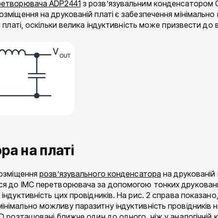
ретворювача ADP2441
з розв’язувальним конденсатором C
озміщення на друкованій платі є забезпечення мінімально
й платі, оскільки велика індуктивність може призвести до
ра на платі
розміщення
розв’язувального конденсатора
на друкованій п
ся до ІМС перетворювача за допомогою тонких друкованих
індуктивність цих провідників. На рис. 2 справа показан
інімально можливу паразитну індуктивність провідників на 
D розташовані ближче один до одного, ніж у аналогічній к