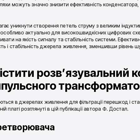
ляхи можуть значно знизити ефективність конденсатора, щ
гає уникнути створення петель струму з великим індукт
Це особливо актуально для високошвидкісних цифрових схе
ивати на якість сигналу та стабільність системи. Ефекти
ть і стабільність джерела живлення, зменшивши рівень ш
істити розв’язувальний 
імпульсного трансформат
ься в джерелах живлення для фільтрації перешкод і стабі
ій платі розглянуті в цій публікації автора Ф. Достал.
ретворювача