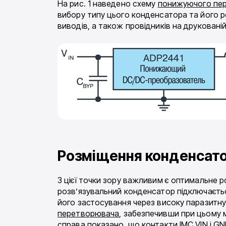
На рис. 1 наведено схему
понижуючого пе
вибору типу цього конденсатора та його р
виводів, а також провідників на друковані
Розміщення конденсато
З цієї точки зору важливим є оптимальне 
розв’язувальний конденсатор підключаєть
його застосування через високу паразитну 
перетворювача
, забезпечивши при цьому м
справа показано, що контакти ІМС VIN і GN