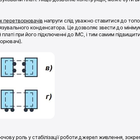
их перетворювачів
напруги слід уважно ставитися до топо
язувального конденсатора. Це дозволяє звести до мінімум
 платі при його підключенні до ІМС, і тим самим підвищит
орювачі).
лючову роль у стабілізації роботи джерел живлення, зокр