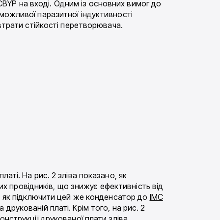
BYP на вході. Одним із основних вимог до
 можливої паразитної індуктивності
 втрати стійкості перетворювача.
латі. На рис. 2 зліва показано, як
 провідників, що знижує ефективність від
о, як підключити цей же конденсатор до
ІМС
друкованій платі. Крім того, на рис. 2
онструкції друкованої плати зліва.