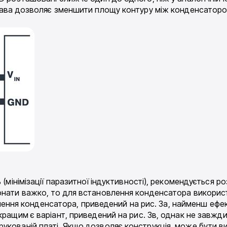
права дозволяє зменшити площу контуру між конденсатор
 (мінімізації паразитної індуктивності), рекомендується ро
онати важко, то для встановлення конденсатора використ
ключення конденсатора, приведений на рис. 3а, найменш ефек
кращим є варіант, приведений на рис. 3в, однак не завжд
рукованій платі. Якщо дозволяє конструкція, може бути 