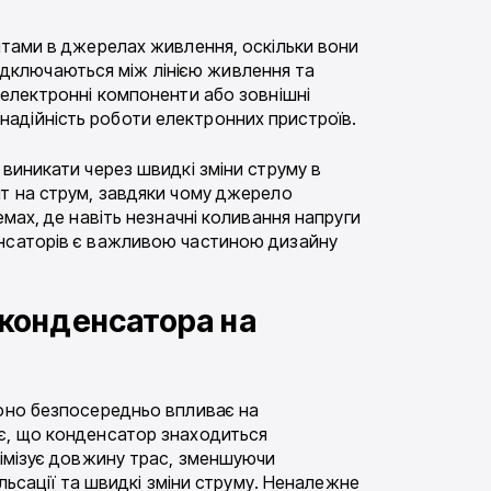
нтами в джерелах живлення, оскільки вони
 підключаються між лінією живлення та
 електронні компоненти або зовнішні
адійність роботи електронних пристроїв.
виникати через швидкі зміни струму в
ит на струм, завдяки чому джерело
мах, де навіть незначні коливання напруги
енсаторів є важливою частиною дизайну
 конденсатора на
оно безпосередньо впливає на
ає, що конденсатор знаходиться
німізує довжину трас, зменшуючи
ульсації та швидкі зміни струму. Неналежне