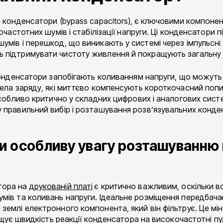
і конденсатори (bypass capacitors), є ключовими компоне
очастотних шумів і стабілізації напруги. Ці конденсатори
умів і перешкод, що виникають у системі через імпульсні
 підтримувати чистоту живлення й покращують загальну н
конденсатори запобігають коливанням напруги, що можуть 
рела заряду, які миттєво компенсують короткочасний поп
особливо критично у складних цифрових і аналогових систе
у правильний вибір і розташування розв’язувальних конд
и особливу увагу розташуванню
тора на
друкованій платі
є критично важливим, оскільки в
мів та коливань напруги. Ідеальне розміщення передбач
землі електронного компонента, який він фільтрує. Це мі
ращує швидкість реакції конденсатора на високочастотні п