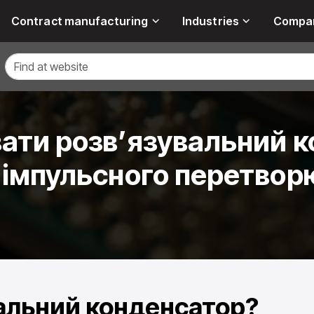
Contract manufacturing
Industries
Compa
вати розв’язувальний 
і імпульсного перетвор
альний конденсатор?