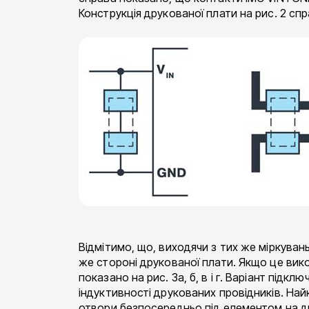
Конструкція друкованої плати на рис. 2 с
Відмітимо, що, виходячи з тих же міркувань
же стороні друкованої плати. Якщо це вик
показано на рис. 3а, б, в і г. Варіант під
індуктивності друкованих провідників. Най
отвори безпосередньо під елементом на д