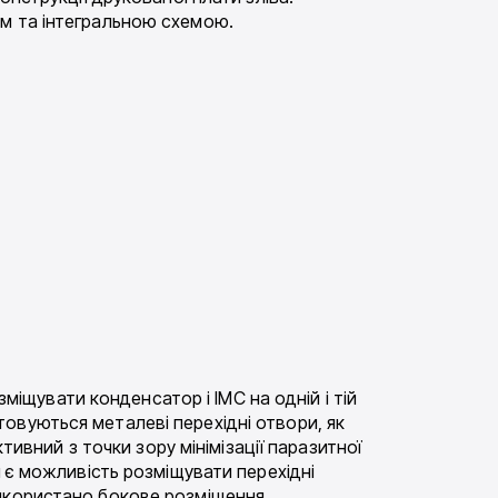
ом та інтегральною схемою.
зміщувати конденсатор і ІМС на одній і тій
овуються металеві перехідні отвори, як
тивний з точки зору мінімізації паразитної
и є можливість розміщувати перехідні
використано бокове розміщення