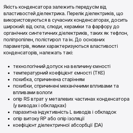
Якість конденсатора залежить передусім від
властивостей діелектрика. Перелік діелектриків, що
використовуються в сучасних конденсаторах, досить
широкий: від скла, слюди, кераміки та фарфору до
органічних синтетичних діелектриків, таких як тефлон,
поліпропілен, полістирол та ін. До основних
параметрів, якими характеризуються властивості
конденсаторів, належать такі:
технологічний допуск на величину ємності
температурний коефіцієнт ємності (ТКЄ)
похибка, спричинена старінням
похибки, спричинені механічними впливами та
впливами вологи
опір RS втрат у металевих частинах конденсатора
(у виводах і обкладках)
паразитна індуктивність L виводів і обкладок
опір витоку RP або опір ізоляції
коефіцієнт діелектричної абсорбції (DA)