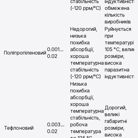
стабільність
індуктивність,
(-120 ррм/°С)
обмежена
кількість
виробників
Недорогий,
Руйнується
низька
при
похибка
температурі
0.001…
абсорбції,
105 °С, великі
Поліпропіленовий
0.02
хороша
розміри,
температурна
висока
стабільність
паразитна
(-120 ррм/°С)
індуктивність
Низька
похибка
абсорбції,
хороша
Дорогий,
температурна
великі
стабільність,
габаритні
0.003…
робоча
Тефлоновий
розміри,
0.02
температура
висока