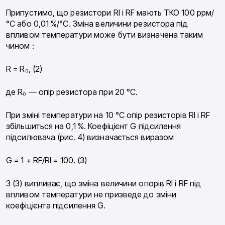
Припустимо, що резистори RI і RF мають ТКО 100 ррм/
°С або 0,01 %/°С. Зміна величини резистора під
впливом температури може бути визначена таким
чином :
R = R₀, (2)
де R₀ — опір резистора при 20 °С.
При зміні температури на 10 °С опір резисторів RI і RF
збільшиться на 0,1 %. Коефіцієнт G підсилення
підсилювача (рис. 4) визначається виразом
G = 1 + RF/RI = 100. (3)
З (3) випливає, що зміна величини опорів RI і RF під
впливом температури не призведе до зміни
коефіцієнта підсилення G.