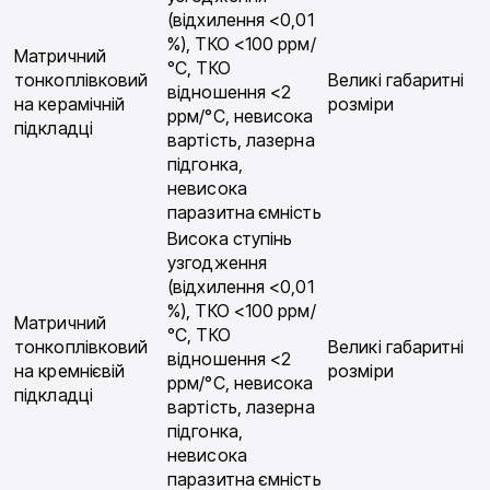
(відхилення <0,01
%), ТКО <100 ррм/
Матричний
°С, ТКО
тонкоплівковий
Великі габаритні
відношення <2
на керамічній
розміри
ррм/°С, невисока
підкладці
вартість, лазерна
підгонка,
невисока
паразитна ємність
Висока ступінь
узгодження
(відхилення <0,01
%), ТКО <100 ррм/
Матричний
°С, ТКО
тонкоплівковий
Великі габаритні
відношення <2
на кремнієвій
розміри
ррм/°С, невисока
підкладці
вартість, лазерна
підгонка,
невисока
паразитна ємність