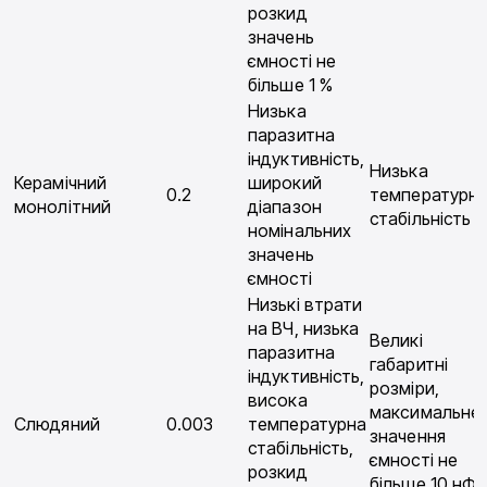
розкид
значень
ємності не
більше 1 %
Низька
паразитна
індуктивність,
Низька
Керамічний
широкий
0.2
температурн
монолітний
діапазон
стабільність
номінальних
значень
ємності
Низькі втрати
на ВЧ, низька
Великі
паразитна
габаритні
індуктивність,
розміри,
висока
максимальне
Слюдяний
0.003
температурна
значення
стабільність,
ємності не
розкид
більше 10 нФ,