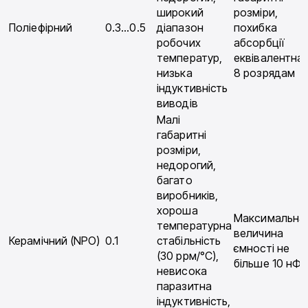
широкий
розміри,
Поліефірний
0.3…0.5
діапазон
похибка
робочих
абсорбції
температур,
еквівалентна
низька
8 розрядам
індуктивність
виводів
Малі
габаритні
розміри,
недорогий,
багато
виробників,
хороша
Максимальна
температурна
величина
Керамічний (NPO)
0.1
стабільність
ємності не
(30 ррм/°С),
більше 10 нФ
невисока
паразитна
індуктивність,