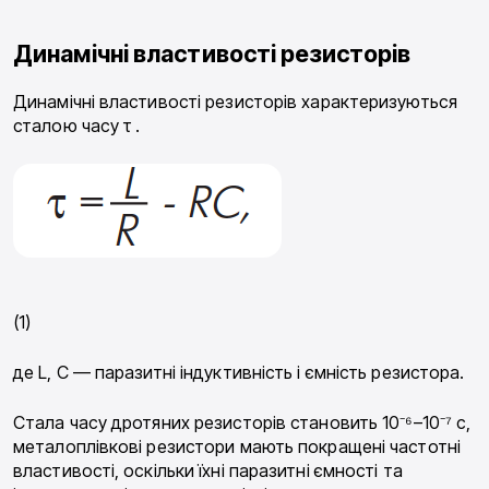
Динамічні властивості резисторів
Динамічні властивості резисторів характеризуються
сталою часу τ .
(1)
де L, C — паразитні індуктивність і ємність резистора.
Стала часу дротяних резисторів становить 10⁻⁶–10⁻⁷ с,
металоплівкові резистори мають покращені частотні
властивості, оскільки їхні паразитні ємності та