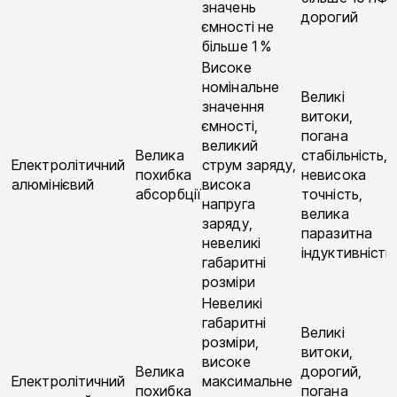
значень
дорогий
ємності не
більше 1 %
Високе
номінальне
Великі
значення
витоки,
ємності,
погана
великий
Велика
стабільність,
Електролітичний
струм заряду,
похибка
невисока
алюмінієвий
висока
абсорбції
точність,
напруга
велика
заряду,
паразитна
невеликі
індуктивність
габаритні
розміри
Невеликі
габаритні
Великі
розміри,
витоки,
високе
Велика
дорогий,
Електролітичний
максимальне
похибка
погана