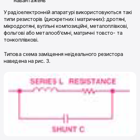
навантажень
У радіоелектронній апаратурі використовуються такі
типи резисторів (дискретних і матричних): дротяні,
мікродротяні, вугільні композиційні, металоплівкові,
фольгові або металооб’ємні, матричні товсто- та
тонкоплівкові.
Типова схема заміщення неідеального резистора
наведена на рис. 3.