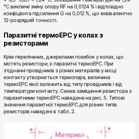
°С викличе зміну опору RF на 0,0124 % і відповідно
коефіцієнта підсилення G на 0,012 %, що еквівалентно
12-розрядній точності.
Паразитні термоЕРС у колах з
резисторами
Крім перелічених, джерелами похибок у колах, що
містять резистори, є паразитні термоЕРС. При
з’єднанні провідників з різних матеріалів у місці
контакту утворюється термопара, величина
термоЕРС якої залежить від типу провідників і від
температури контакту. Схема заміщення резистора з
паразитними термоЕРС наведена на рис. 5. Типові
значення паразитної термоЕРС для різних типів
резисторів наведені в табл. 2.