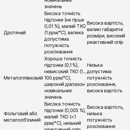
номінальних
значень
Висока точність
підгонки (не гірше
Висока вартість,
0,01 %), малий ТКО
великі габаритні
Дротяний
(1 ррм/°С), велика
розміри, високий
допустима
реактивний опір
потужність
розсіювання
Хороша точність
підгонки (0,1 %),
Низька
невисокий ТКО (1…
допустима
Металоплівковий
100 ррм/°С),
потужність
широкий діапазон
розсіювання,
номінальних
висока вартість
значень
Висока точність
Висока вартість,
підгонки (0,005 %),
Фольговий або
низька
малий ТКО (<1
металооб’ємний
потужність
ррм/°С), низький
розсіювання
реактивний опір