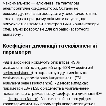
максимальною — алюмінієві та танталові
електролітичні конденсатори. Останні не
рекомендується застосовувати у високочастотних
колах, однак при цьому слід мати на увазі, що
випускаються замовні електролітичні конденсатори,
спеціально розроблені для кіл радіочастотного
діапазону .
Коефіцієнт дисипації та еквівалентні
параметри
Ряд виробників нормують опір втрат RS як
еквівалентний послідовний опір (ESR —
equivalent
series resistance
), а паразитну індуктивність як
еквівалентну послідовну індуктивність (ESL —
equivalent series inductance). У деяких випадках
параметри ESR і ESL об’єднують в узагальнений
показник, що отримав назву коефіцієнта дисипації (DF
—
dissipation factor
) . У вітчизняній літературі для
характеристики цих параметрів використовується