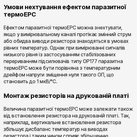
Умови нехтування ефектом паразитної
термоЕРС
Ефектом паразитної термоЕРС можна знехтувати,
якщо у вимірювальному каналі протікає змінний струм
або обидва виводи резистора знаходяться в умовах
рівних температур. Однак при вимірюванні сигналів
низького рівня із застосуванням стабілізованих
перериванням підсилювачів типу ОР177 паразитна
термоЕРС може бути порівняна з температурним
дрейфом напруги зміщення нуля такого ОП, що
становить до 1 мкВ/°С.
Монтаж резисторів на друкованій платі
Величина паразитної термоЕРС може залежати також
від встановлення резистора на друкованій платі. Так,
наприклад, вертикальне встановлення резистора
збільшує дисбаланс температур на виводах
резистора і таким чином сприяє збільшенню