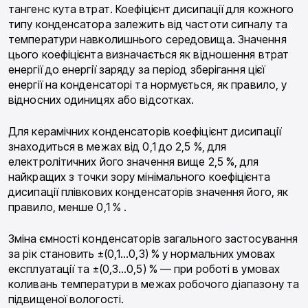
тангенс кута втрат. Коефіцієнт дисипації для кожного
типу конденсатора залежить від частоти сигналу та
температури навколишнього середовища. Значення
цього коефіцієнта визначається як відношення втрат
енергії до енергії заряду за період зберігання цієї
енергії на конденсаторі та нормується, як правило, у
відносних одиницях або відсотках.
Для керамічних конденсаторів коефіцієнт дисипації
знаходиться в межах від 0,1 до 2,5 %, для
електролітичних його значення вище 2,5 %, для
найкращих з точки зору мінімального коефіцієнта
дисипації плівкових конденсаторів значення його, як
правило, менше 0,1 % .
Зміна ємності конденсаторів загального застосування
за рік становить ±(0,1…0,3) % у нормальних умовах
експлуатації та ±(0,3…0,5) % — при роботі в умовах
коливань температури в межах робочого діапазону та
підвищеної вологості.