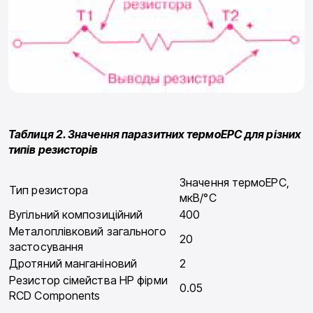
Таблиця 2. Значення паразитних термоЕРС для різних
типів резисторів
Значення термоЕРС,
Тип резистора
мкВ/°С
Вугільний композиційний
400
Металоплівковий загального
20
застосування
Дротяний манганіновий
2
Резистор сімейства HP фірми
0.05
RCD Components