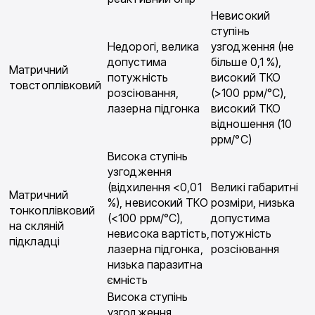
Невисокий
ступінь
Недорогі, велика
узгодження (не
допустима
більше 0,1 %),
Матричний
потужність
високий ТКО
товстоплівковий
розсіювання,
(>100 ррм/°С),
лазерна підгонка
високий ТКО
відношення (10
ррм/°С)
Висока ступінь
узгодження
(відхилення <0,01
Великі габаритні
Матричний
%), невисокий ТКО
розміри, низька
тонкоплівковий
(<100 ррм/°С),
допустима
на скляній
невисока вартість,
потужність
підкладці
лазерна підгонка,
розсіювання
низька паразитна
ємність
Висока ступінь
узгодження