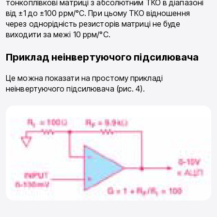
тонкоплівкові матриці з абсолютним ТКО в діапазоні
від ±1 до ±100 ррм/°С. При цьому ТКО відношення
через однорідність резисторів матриці не буде
виходити за межі 10 ррм/°С.
Приклад неінвертуючого підсилювача
Це можна показати на простому прикладі
неінвертуючого підсилювача (рис. 4).