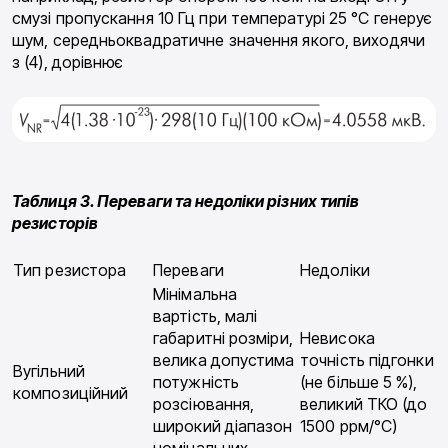
смузі пропускання 10 Гц при температурі 25 °С генерує
шум, середньоквадратичне значення якого, виходячи
з (4), дорівнює
Таблиця 3. Переваги та недоліки різних типів
резисторів
Тип резистора
Переваги
Недоліки
Мінімальна
вартість, малі
габаритні розміри,
Невисока
велика допустима
точність підгонки
Вугільний
потужність
(не більше 5 %),
композиційний
розсіювання,
великий ТКО (до
широкий діапазон
1500 ррм/°С)