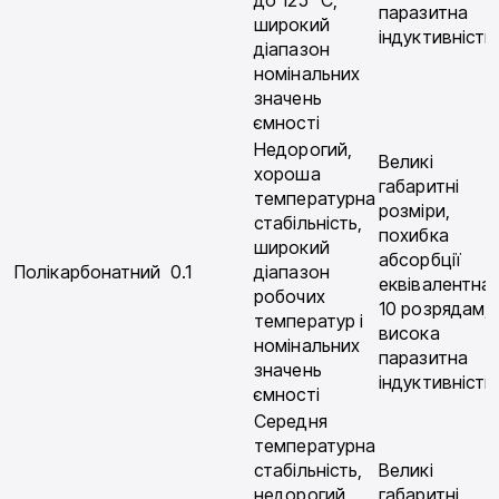
до 125 °С,
паразитна
широкий
індуктивність
діапазон
номінальних
значень
ємності
Недорогий,
Великі
хороша
габаритні
температурна
розміри,
стабільність,
похибка
широкий
абсорбції
Полікарбонатний
0.1
діапазон
еквівалентна
робочих
10 розрядам,
температур і
висока
номінальних
паразитна
значень
індуктивність
ємності
Середня
температурна
стабільність,
Великі
недорогий,
габаритні