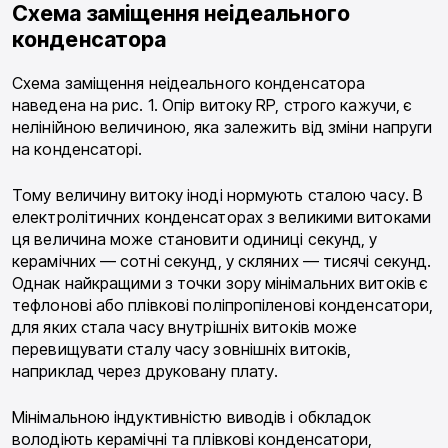
Схема заміщення неідеального
конденсатора
Схема заміщення неідеального конденсатора
наведена на рис. 1. Опір витоку RP, строго кажучи, є
нелінійною величиною, яка залежить від зміни напруги
на конденсаторі.
Тому величину витоку іноді нормують сталою часу. В
електролітичних конденсаторах з великими витоками
ця величина може становити одиниці секунд, у
керамічних — сотні секунд, у скляних — тисячі секунд.
Однак найкращими з точки зору мінімальних витоків є
тефлонові або плівкові поліпропіленові конденсатори,
для яких стала часу внутрішніх витоків може
перевищувати сталу часу зовнішніх витоків,
наприклад через друковану плату.
Мінімальною індуктивністю виводів і обкладок
володіють керамічні та плівкові конденсатори,