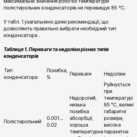
максимальне значення робочої температури
полістирольних конденсаторів не перевищує 85 °С.
У табл. 1 узагальнено деякі рекомендації, що
дозволяють правильно вибрати необхідний тип
конденсатора .
Таблиця 1. Переваги та недоліки різних типів
конденсаторів
Тип
Похибка,
Переваги
Недоліки
конденсатора
%
Руйнується
при
Недорогий,
температурі
низька
85 °С, великі
похибка
габаритні
0.001…
абсорбції,
розміри,
Полістирольний
0.02
хороша
висока
температурна
паразитна