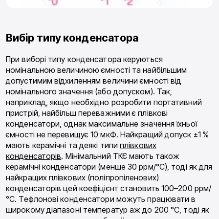
Вибір типу конденсатора
При виборі типу конденсатора керуються
номінальною величиною ємності та найбільшим
допустимим відхиленням величини ємності від
номінального значення (або допуском). Так,
наприклад, якщо необхідно розробити портативний
пристрій, найбільш переважними є плівкові
конденсатори, однак максимальне значення їхньої
ємності не перевищує 10 мкФ. Найкращий допуск ±1 %
мають керамічні та деякі типи
плівкових
конденсаторів
. Мінімальний ТКЄ мають також
керамічні конденсатори (менше 30 ррм/°С), тоді як для
найкращих плівкових (поліпропіленових)
конденсаторів цей коефіцієнт становить 100–200 ррм/
°С. Тефлонові конденсатори можуть працювати в
широкому діапазоні температур аж до 200 °С, тоді як