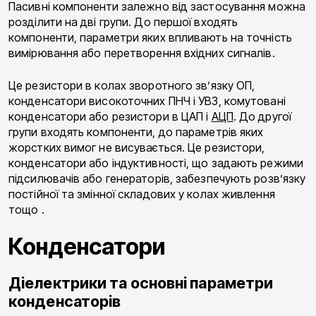
Пасивні компоненти залежно від застосування можна
розділити на дві групи. До першої входять
компоненти, параметри яких впливають на точність
вимірювання або перетворення вхідних сигналів.
Це резистори в колах зворотного зв’язку ОП,
конденсатори високоточних ПНЧ і УВЗ, комутовані
конденсатори або резистори в ЦАП і
АЦП
. До другої
групи входять компоненти, до параметрів яких
жорстких вимог не висувається. Це резистори,
конденсатори або індуктивності, що задають режими
підсилювачів або генераторів, забезпечують розв’язку
постійної та змінної складових у колах живлення
тощо .
Конденсатори
Діелектрики та основні параметри
конденсаторів