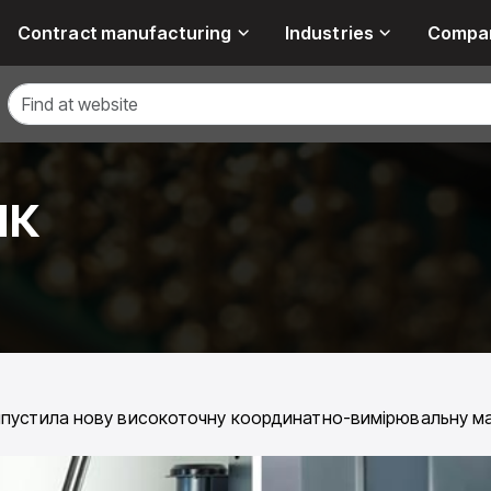
Contract manufacturing
Industries
Compa
ПК
пустила нову високоточну координатно-вимірювальну м