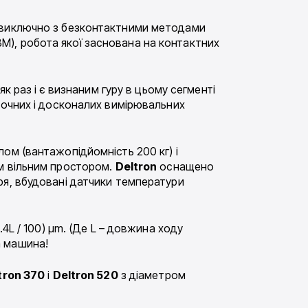
я виключно з безконтактними методами
), робота якої заснована на контактних
 як раз і є визнаним гуру в цьому сегменті
точних і досконалих вимірювальних
ом (вантажопідйомність 200 кг) і
им вільним простором.
Deltron
оснащено
ря, вбудовані датчики температури
4L / 100) μm. (Де L – довжина ходу
а машина!
tron 370
і
Deltron 520
з діаметром