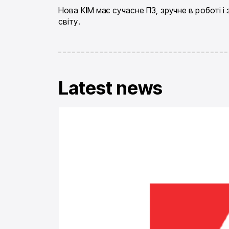
Нова К
І
М має сучасне ПЗ, зручне в роботі
світу.
Latest news