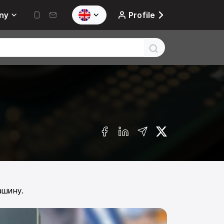
ny
Profile
ашину.