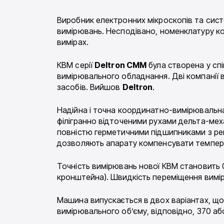
Виробник електронних мікроскопів та сис
вимірювань. Несподівано, номенклатуру к
вимірах.
КВМ серії
Deltron CMM
була створена у сп
вимірювального обладнання. Дві компанії 
засобів. Вийшов
Deltron
.
Надійна і точна координатно-вимірювальна
філігранно відточеними рухами дельта-мех
повністю герметичними підшипниками з рец
дозволяють апарату компенсувати темпера
Точність вимірювань нової КВМ становить 0.
кронштейна). Швидкість переміщення вимі
Машина випускається в двох варіантах, щ
вимірювального об’єму, відповідно, 370 аб