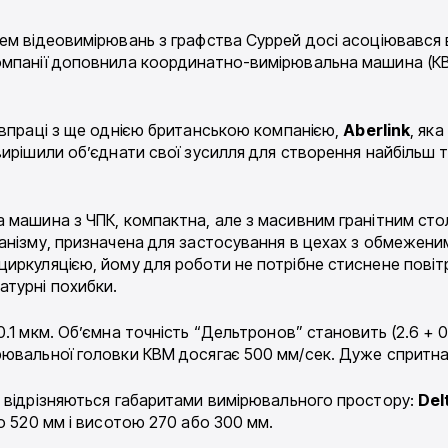
тем відеовимірювань з графства Суррей досі асоціювавс
омпанії доповнила координатно-вимірювальна машина (КВМ
івпраці з ще однією британською компанією,
Aberlink
, яка
вирішили об’єднати свої зусилля для створення найбільш 
 машина з ЧПК, компактна, але з масивним гранітним стол
анізму, призначена для застосування в цехах з обмежен
иркуляцією, йому для роботи не потрібне стиснене повіт
турні похибки.
1 мкм. Об’ємна точність “Дельтронов” становить (2.6 + 0.
рювальної головки КВМ досягає 500 мм/сек. Дуже спритн
о відрізняються габаритами вимірювального простору:
Del
о 520 мм і висотою 270 або 300 мм.