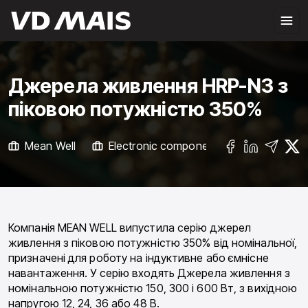
Джерела живлення HRP-N3 з
піковою потужністю 350%
Mean Well
Electronic components
УСІ НОВИ
Компанія MEAN WELL випустила серію джерел
живлення з піковою потужністю 350% від номінальної,
призначені для роботу на індуктивне або ємнісне
навантаження. У серію входять Джерела живлення з
номінальною потужністю 150, 300 і 600 Вт, з вихідною
напругою 12, 24, 36 або 48 В.