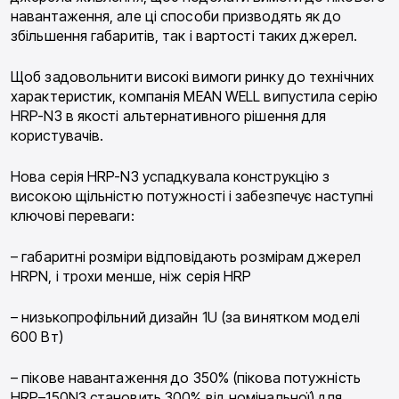
навантаження, але ці способи призводять як до
збільшення габаритів, так і вартості таких джерел.
Щоб задовольнити високі вимоги ринку до технічних
характеристик, компанія MEAN WELL випустила серію
HRP-N3 в якості альтернативного рішення для
користувачів.
Нова серія HRP-N3 успадкувала конструкцію з
високою щільністю потужності і забезпечує наступні
ключові переваги:
– габаритні розміри відповідають розмірам джерел
HRPN, і трохи менше, ніж серія HRP
– низькопрофільний дизайн 1U (за винятком моделі
600 Вт)
– пікове навантаження до 350% (пікова потужність
HRP–150N3 становить 300% від номінальної) для