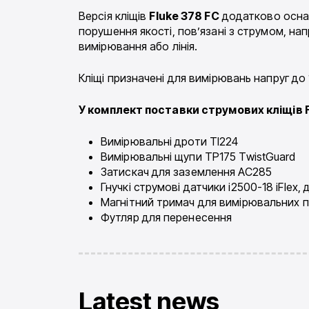
Версія кліщів
Fluke 378 FC
додатково оснащ
порушення якості, пов’язані з струмом, н
вимірювання або лінія.
Кліщі призначені для вимірювань напруг до 
У комплект поставки струмових кліщів F
Вимірювальні дроти Tl224
Вимірювальні щупи TP175 TwistGuard
Затискач для заземлення AC285
Гнучкі струмові датчики i2500-18 iFlex
Магнітний тримач для вимірювальних п
Футляр для перенесення
Latest news