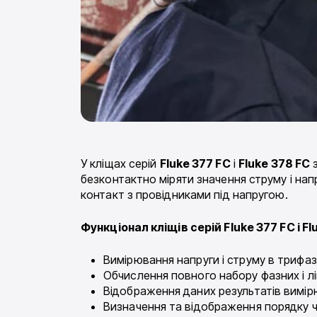
У кліщах серій
Fluke 377 FC
і
Fluke 378 FC
з
безконтактно міряти значення струму і нап
контакт з провідниками під напругою.
Функціонал кліщів серій Fluke 377 FC і F
Вимірювання напруги і струму в трифаз
Обчислення повного набору фазних і лі
Відображення даних результатів вимір
Визначення та відображення порядку ч