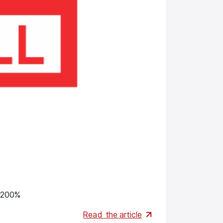
Brands
 200%
Одно- і три
Read
the article
01.06.2026