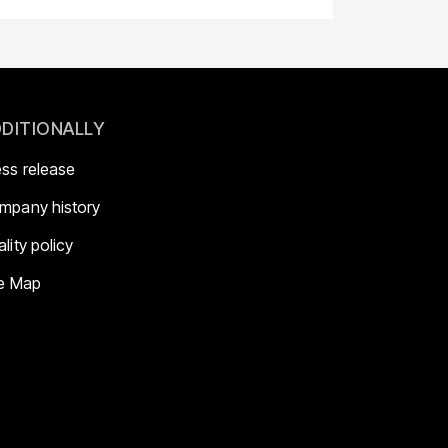
DITIONALLY
ess release
mpany history
lity policy
te Map