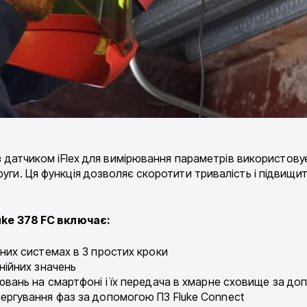
 датчиком iFlex для вимірювання параметрів використовує
руги. Ця функція дозволяє скоротити тривалість і підвищ
luke 378 FC включає:
них системах в 3 простих кроки
нійних значень
ювань на смартфоні і їх передача в хмарне сховище за до
ергування фаз за допомогою ПЗ Fluke Connect