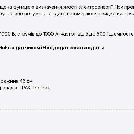
ена функцією визначення якості електроенергії. При про
апругою або потужністю і далі допомагають швидко визна
1000 В, струмів до 1000 А, частот від 5 до 500 Гц, ємност
luke з датчиком iFlex додатково входять:
, довжина 48 см
риладів TPAK ToolPak