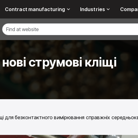
Contract manufacturing
Industries
Compa
 нові струмові кліщі
іщі для безконтактного вимірювання справжніх середньокв